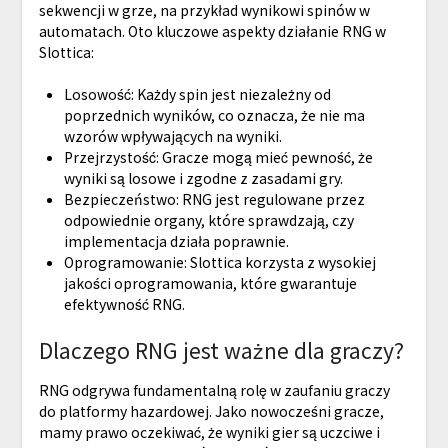
sekwencji w grze, na przykład wynikowi spinów w
automatach. Oto kluczowe aspekty działanie RNG w
Slottica:
Losowość: Każdy spin jest niezależny od
poprzednich wyników, co oznacza, że nie ma
wzorów wpływających na wyniki.
Przejrzystość: Gracze mogą mieć pewność, że
wyniki są losowe i zgodne z zasadami gry.
Bezpieczeństwo: RNG jest regulowane przez
odpowiednie organy, które sprawdzają, czy
implementacja działa poprawnie.
Oprogramowanie: Slottica korzysta z wysokiej
jakości oprogramowania, które gwarantuje
efektywność RNG.
Dlaczego RNG jest ważne dla graczy?
RNG odgrywa fundamentalną rolę w zaufaniu graczy
do platformy hazardowej. Jako nowocześni gracze,
mamy prawo oczekiwać, że wyniki gier są uczciwe i