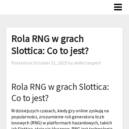
Skip
to
content
Rola RNG w grach
Slottica: Co to jest?
Posted on
October 21, 2025
by defectexpert
Rola RNG w grach Slottica:
Co to jest?
W dzisiejszych czasach, kiedy gry online zyskują na
popularności, zrozumienie roli generatora liczb
losowych (RNG) w platformach hazardowych, takich
jak Slottica, staje się kluczowe. RNG jest technologią,