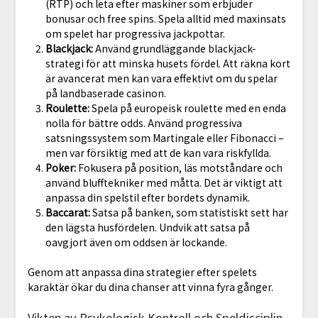
(RTP) och leta efter maskiner som erbjuder
bonusar och free spins. Spela alltid med maxinsats
om spelet har progressiva jackpottar.
Blackjack:
Använd grundläggande blackjack-
strategi för att minska husets fördel. Att räkna kort
är avancerat men kan vara effektivt om du spelar
på landbaserade casinon.
Roulette:
Spela på europeisk roulette med en enda
nolla för bättre odds. Använd progressiva
satsningssystem som Martingale eller Fibonacci –
men var försiktig med att de kan vara riskfyllda.
Poker:
Fokusera på position, läs motståndare och
använd blufftekniker med måtta. Det är viktigt att
anpassa din spelstil efter bordets dynamik.
Baccarat:
Satsa på banken, som statistiskt sett har
den lägsta husfördelen. Undvik att satsa på
oavgjort även om oddsen är lockande.
Genom att anpassa dina strategier efter spelets
karaktär ökar du dina chanser att vinna fyra gånger.
Vikten av Psykologisk Kontroll och Speldisciplin