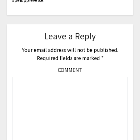
spelupplevelse.
Leave a Reply
Your email address will not be published.
Required fields are marked
*
COMMENT