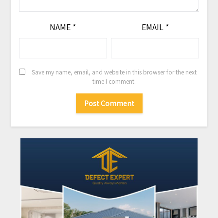
NAME
*
EMAIL
*
Save my name, email, and website in this browser for the next
time I comment.