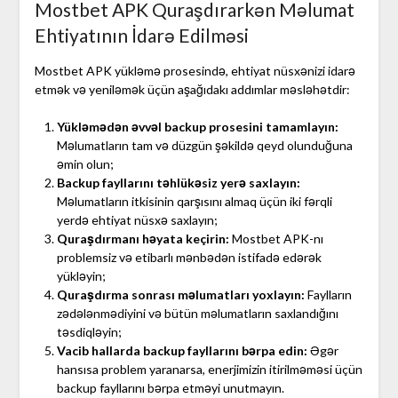
Mostbet APK Quraşdırarkən Məlumat
Ehtiyatının İdarə Edilməsi
Mostbet APK yükləmə prosesində, ehtiyat nüsxənizi idarə
etmək və yeniləmək üçün aşağıdakı addımlar məsləhətdir:
Yükləmədən əvvəl backup prosesini tamamlayın:
Məlumatların tam və düzgün şəkildə qeyd olunduğuna
əmin olun;
Backup fayllarını təhlükəsiz yerə saxlayın:
Məlumatların itkisinin qarşısını almaq üçün iki fərqli
yerdə ehtiyat nüsxə saxlayın;
Quraşdırmanı həyata keçirin:
Mostbet APK-nı
problemsiz və etibarlı mənbədən istifadə edərək
yükləyin;
Quraşdırma sonrası məlumatları yoxlayın:
Faylların
zədələnmədiyini və bütün məlumatların saxlandığını
təsdiqləyin;
Vacib hallarda backup fayllarını bərpa edin:
Əgər
hansısa problem yaranarsa, enerjimizin itirilməməsi üçün
backup fayllarını bərpa etməyi unutmayın.