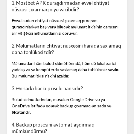
1. Mostbet APK quraşdırmadan əvvəl ehtiyat
nüsxəsi çıxarmaq niyə vacibdir?
Əvvəlcədən ehtiyat nüsxəsi çıxarmaq proqram
quraşdırılarkən baş verə biləcək məlumat itkisinin qarşısını
alır və şəxsi məlumatlarınızı qoruyur.
2. Məlumatların ehtiyat nüsxəsini harada saxlamaq
daha təhlükəsizdir?
Məlumatları həm bulud xidmətlərində, həm də lokal xarici
yaddaş və ya kompüterdə saxlamaq daha təhlükəsiz sayılır.
Bu, məlumat itkisi riskini azaldır.
3. Ən sadə backup üsulu hansıdır?
Bulud xidmətlərindən, məsələn Google Drive və ya
OneDrive istifadə edərək backup çıxarmaq ən sadə və
əlçatandır.
4. Backup prosesini avtomatlaşdırmaq
mümkündürmü?