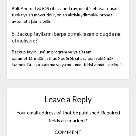
Bəli, Android və iOS cihazlarında avtomatik ehtiyat nüsxə
funksiyaları mövcuddur, onları aktivləşdirməklə proses
avtomatlaşdırıla bilər.
5. Backup fayllarını bərpa etmək lazım olduqda nə
etməliyəm?
Backup faylını uyğun proqram və ya sistem
parametrlərindən istifadə edərək cihaza geri yükləmək
lazımdır. Bu, quraşdırma və ya məlumat itkisi zamanı vacibdir.
Leave a Reply
Your email address will not be published.
Required
fields are marked
*
COMMENT