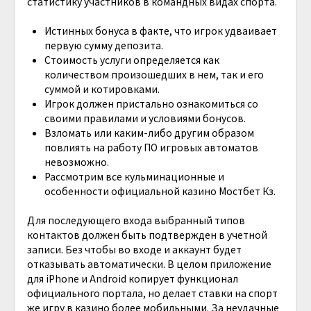
статистику участников в командных видах спорта.
Истинных бонуса в факте, что игрок удваивает
первую сумму депозита.
Стоимость услуги определяется как
количеством произошедших в нем, так и его
суммой и котировками.
Игрок должен пристально ознакомиться со
своими правилами и условиями бонусов.
Взломать или каким-либо другим образом
повлиять на работу ПО игровых автоматов
невозможно.
Рассмотрим все кульминационные и
особенности официальной казино Мостбет Кз.
Для последующего входа выбранный типов
контактов должен быть подтвержден в учетной
записи. Без чтобы во входе и аккаунт будет
отказывать автоматически. В целом приложение
для iPhone и Android копирует функционал
официального портала, но делает ставки на спорт
же игру в казино более мобильными. За неудачные