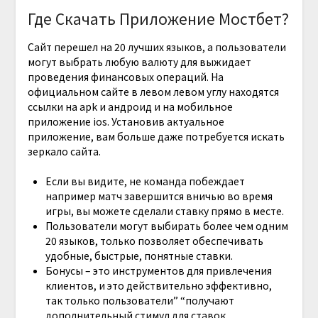
Где Скачать Приложение Мостбет?
Сайт перешел на 20 лучших языков, а пользователи
могут выбрать любую валюту для выжидает
проведения финансовых операций. На
официальном сайте в левом левом углу находятся
ссылки на apk и андроид и на мобильное
приложение ios. Установив актуальное
приложение, вам больше даже потребуется искать
зеркало сайта.
Если вы видите, не команда побеждает
например матч завершится вничью во время
игры, вы можете сделали ставку прямо в месте.
Пользователи могут выбирать более чем одним
20 языков, только позволяет обеспечивать
удобные, быстрые, понятные ставки.
Бонусы – это инструментов для привлечения
клиентов, и это действительно эффективно,
так только пользователи” “получают
дополнительный стимул для ставок.