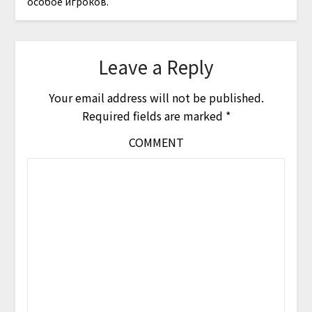
особое игроков.
Leave a Reply
Your email address will not be published.
Required fields are marked
*
COMMENT