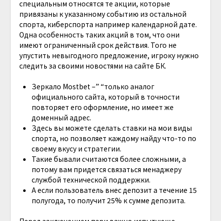
специальным относятся те акции, которые
привязаны к указанному событию из остальной
спорта, киберспорта например календарной дате.
Одна особенность таких акций в том, что они
имеют ограниченный срок действия. Того не
упустить невыгодного предложение, игроку нужно
следить за своими новостями на сайте БК.
Зеркало Mostbet –” “только аналог
официального сайта, который в точности
повторяет его оформление, но имеет же
доменный адрес.
Здесь вы можете сделать ставки на мои виды
спорта, но позволяет каждому найду что-то по
своему вкусу и стратегии.
Такие бывали считаются более сложными, а
потому вам придется связаться менаджеру
службой технической поддержки.
А если пользователь внес депозит а течение 15
полугода, то получит 25% к сумме депозита.