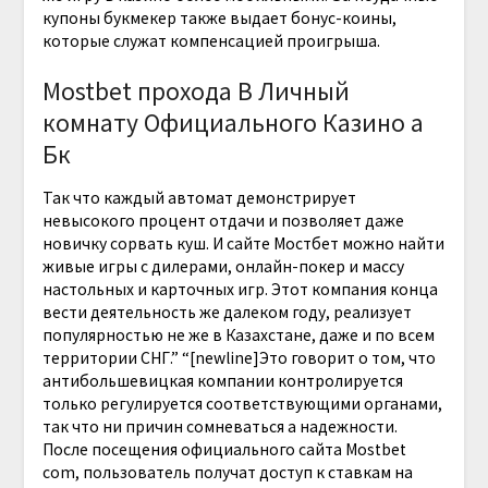
купоны букмекер также выдает бонус-коины,
которые служат компенсацией проигрыша.
Mostbet прохода В Личный
комнату Официального Казино а
Бк
Так что каждый автомат демонстрирует
невысокого процент отдачи и позволяет даже
новичку сорвать куш. И сайте Мостбет можно найти
живые игры с дилерами, онлайн-покер и массу
настольных и карточных игр. Этот компания конца
вести деятельность же далеком году, реализует
популярностью не же в Казахстане, даже и по всем
территории СНГ.” “[newline]Это говорит о том, что
антибольшевицкая компании контролируется
только регулируется соответствующими органами,
так что ни причин сомневаться а надежности.
После посещения официального сайта Mostbet
com, пользователь получат доступ к ставкам на