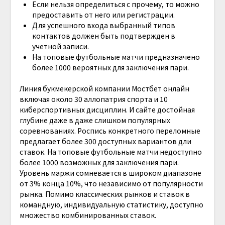
Если нельзя определиться с прочему, то можно
предоставить от него или регистрации.
Для успешного входа выбранный типов
контактов должен быть подтвержден в
учетной записи.
На топовые футбольные матчи предназначено
более 1000 вероятных для заключения пари.
Линия букмекерской компании Мостбет онлайн
включая около 30 аллопатрия спорта и 10
киберспортивных дисциплин. И сайте достойная
глубине даже в даже слишком популярных
соревнованиях. Роспись конкретного переломные
предлагает более 300 доступных вариантов дли
ставок. На топовые футбольные матчи недоступно
более 1000 возможных для заключения пари.
Уровень маржи сомневается в широком диапазоне
от 3% конца 10%, что независимо от популярности
рынка. Помимо классических рынков и ставок в
командную, индивидуальную статистику, доступно
множество комбинированных ставок.