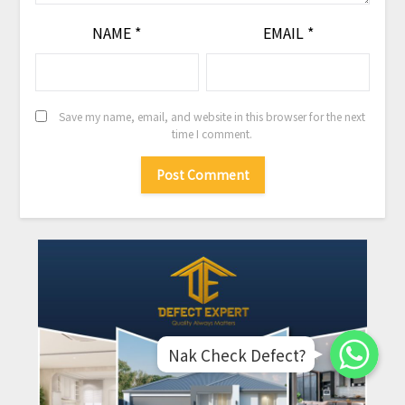
NAME
*
EMAIL
*
Save my name, email, and website in this browser for the next
time I comment.
WhatsApp
WhatsApp
Nak Check Defect?
WhatsApp