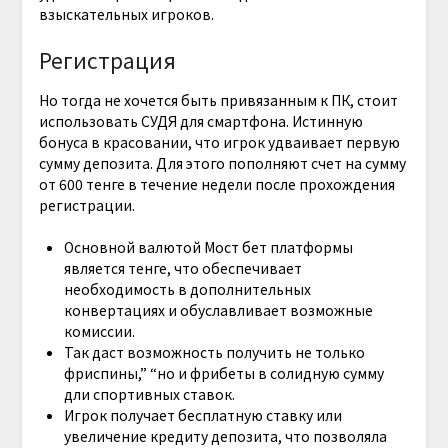
взыскательных игроков.
Регистрация
Но тогда не хочется быть привязанным к ПК, стоит
использовать СУДЯ для смартфона. Истинную
бонуса в красовании, что игрок удваивает первую
сумму депозита. Для этого пополняют счет на сумму
от 600 тенге в течение недели после прохождения
регистрации.
Основной валютой Мост бет платформы
является тенге, что обеспечивает
необходимость в дополнительных
конвертациях и обуславливает возможные
комиссии.
Так даст возможность получить не только
фриспины,” “но и фрибеты в солидную сумму
дли спортивных ставок.
Игрок получает бесплатную ставку или
увеличение кредиту депозита, что позволяла