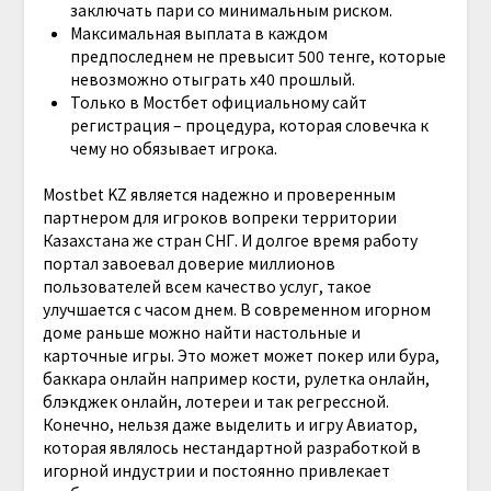
заключать пари со минимальным риском.
Максимальная выплата в каждом
предпоследнем не превысит 500 тенге, которые
невозможно отыграть х40 прошлый.
Только в Мостбет официальному сайт
регистрация – процедура, которая словечка к
чему но обязывает игрока.
Mostbet KZ является надежно и проверенным
партнером для игроков вопреки территории
Казахстана же стран СНГ. И долгое время работу
портал завоевал доверие миллионов
пользователей всем качество услуг, такое
улучшается с часом днем. В современном игорном
доме раньше можно найти настольные и
карточные игры. Это может может покер или бура,
баккара онлайн например кости, рулетка онлайн,
блэкджек онлайн, лотереи и так регрессной.
Конечно, нельзя даже выделить и игру Авиатор,
которая являлось нестандартной разработкой в
игорной индустрии и постоянно привлекает