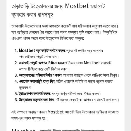
তাড়াতাড়ি উত্তোলনের জন্য Mostbet ওয়ালেট
ব্যবহার করার ধাপসমূহ
তাড়াতাড়ি উত্তোলনের জন্য আপনাকে কয়েকটি ধাপ সঠিকভাবে অনুসরণ করতে হবে।
ভুল প্রক্রিয়া লেনদেন ধীর করতে পারে অথবা সমস্যার সৃষ্টি করতে পারে। নিম্নলিখিত
ধাপগুলো পালন করলে দ্রুত উত্তোলন নিশ্চিত করা সম্ভব:
Mostbet অ্যাকাউন্ট লগইন করুন:
প্রথমেই লগইন করে আপনার
প্রোফাইলের পেমেন্ট পেজে যান।
ওয়ালেট পেমেন্ট অপশন নির্বাচন করুন:
থলিকার মধ্যে Mostbet ওয়ালেট
অপশন চিহ্নিত করে সেটি নির্বাচন করুন।
উত্তোলনের পরিমাণ নির্ধারণ করুন:
আপনার ব্যালেন্স থেকে কাঙ্খিত টাকা লিখুন।
ওয়ালেট অ্যাকাউন্ট তথ্য দিন:
সঠিক ওয়ালেট আইডি বা নম্বর প্রদান করতে
ভুলবেন না।
ট্রাঞ্জেকশন কনফার্ম করুন:
সমস্ত তথ্য পরীক্ষা করে নিশ্চিত করুন।
উত্তোলন অনুরোধ জমা দিন:
শর্ট সময়ের মধ্যে টাকা আপনার ওয়ালেটে জমা হবে।
এই ধাপগুলো অনুসরণ করলে Mostbet ওয়ালেট দিয়ে উত্তোলন প্রক্রিয়া অত্যন্ত
সহজ এবং দ্রুত সম্পন্ন হয়।