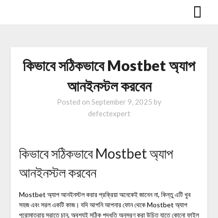
Skip
to
content
কিভাবে সঠিকভাবে Mostbet অ্যাপ
আনইনস্টল করবেন
Posted on
September 9, 2025
by
defectexpert
কিভাবে সঠিকভাবে Mostbet অ্যাপ
আনইনস্টল করবেন
Mostbet অ্যাপ আনইনস্টল করার প্রক্রিয়া অনেকেই জানেন না, কিন্তু এটি খুব
সহজ এবং সরল একটি কাজ। যদি আপনি আপনার ফোন থেকে Mostbet অ্যাপ
পুরোমাত্রায় সরাতে চান, অবশ্যই সঠিক পদ্ধতি অনুসরণ করা উচিত যাতে কোনো ফাইল