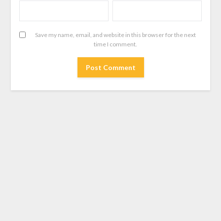
Save my name, email, and website in this browser for the next
time I comment.