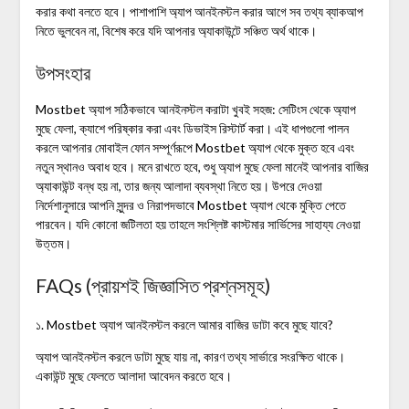
করার কথা বলতে হবে। পাশাপাশি অ্যাপ আনইনস্টল করার আগে সব তথ্য ব্যাকআপ
নিতে ভুলবেন না, বিশেষ করে যদি আপনার অ্যাকাউন্টে সঞ্চিত অর্থ থাকে।
উপসংহার
Mostbet অ্যাপ সঠিকভাবে আনইনস্টল করাটা খুবই সহজ: সেটিংস থেকে অ্যাপ
মুছে ফেলা, ক্যাশে পরিষ্কার করা এবং ডিভাইস রিস্টার্ট করা। এই ধাপগুলো পালন
করলে আপনার মোবাইল ফোন সম্পূর্ণরূপে Mostbet অ্যাপ থেকে মুক্ত হবে এবং
নতুন স্থানও অবাধ হবে। মনে রাখতে হবে, শুধু অ্যাপ মুছে ফেলা মানেই আপনার বাজির
অ্যাকাউন্ট বন্ধ হয় না, তার জন্য আলাদা ব্যবস্থা নিতে হয়। উপরে দেওয়া
নির্দেশানুসারে আপনি সুন্দর ও নিরাপদভাবে Mostbet অ্যাপ থেকে মুক্তি পেতে
পারবেন। যদি কোনো জটিলতা হয় তাহলে সংশ্লিষ্ট কাস্টমার সার্ভিসের সাহায্য নেওয়া
উত্তম।
FAQs (প্রায়শই জিজ্ঞাসিত প্রশ্নসমূহ)
১. Mostbet অ্যাপ আনইনস্টল করলে আমার বাজির ডাটা কবে মুছে যাবে?
অ্যাপ আনইনস্টল করলে ডাটা মুছে যায় না, কারণ তথ্য সার্ভারে সংরক্ষিত থাকে।
একাউন্ট মুছে ফেলতে আলাদা আবেদন করতে হবে।