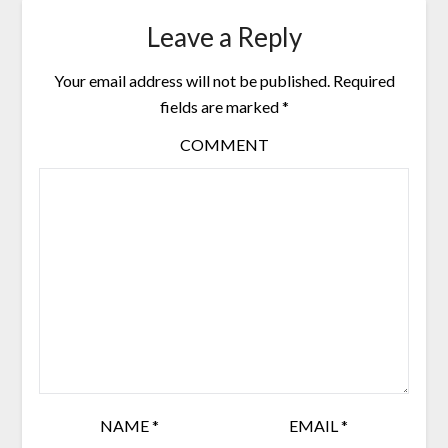
Leave a Reply
Your email address will not be published.
Required
fields are marked
*
COMMENT
NAME
*
EMAIL
*