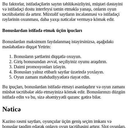
Bu faktorlar, istifadəçilərin saytın təhlükəsizliyini, müştəri dəstəyini
və istifadəçi dostu interfeysi təmin etməklə yanaşı, onların oyun
təcrübələrini də artırır. Müxtəlif saytların incələnməsi və istifadəçi
rəylərinin oxunması, daha yaxşı nəticələr verməyə kömək edir.
Bonuslardan istifadə etmək üçün ipucları
Bonuslardan maksimum faydalanmaq istəyirsinizsə, aşağıdakı
məsləhətlərə diqqət Yetirin:
Bonusların şərtlərini diqqətlə oxuyun.
Giriş bonusundan əvvəl, seçdiyiniz oyunu araşdırın.
Daimi promosyonları izləyin.
Bonusları yalnız etibarlı saytlar üzərində yoxlayın.
Oyun zamanı məhdudiyyətlərə riayət edin.
Bu ipuçları, bonuslardan istifadə etməyi asanlaşdırır və oyun zamanı
müsbət təcrübələr əldə etməyinizə kömək edir. Bonuslarınızı düzgün
istifadə edin və bu, sizə əhəmiyyətli qazanc gətirə bilər.
Nəticə
Kazino rəsmi saytları, oyunçular üçün geniş seçim imkanı və
bonuslar təqdim edərək onlayn oyun təcrübəsini artırır. Slot oyunları,