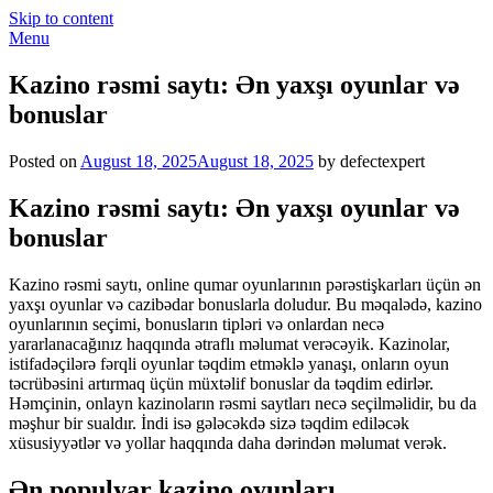
Skip to content
Menu
Kazino rəsmi saytı: Ən yaxşı oyunlar və
bonuslar
Posted on
August 18, 2025
August 18, 2025
by defectexpert
Kazino rəsmi saytı: Ən yaxşı oyunlar və
bonuslar
Kazino rəsmi saytı, online qumar oyunlarının pərəstişkarları üçün ən
yaxşı oyunlar və cazibədar bonuslarla doludur. Bu məqalədə, kazino
oyunlarının seçimi, bonusların tipləri və onlardan necə
yararlanacağınız haqqında ətraflı məlumat verəcəyik. Kazinolar,
istifadəçilərə fərqli oyunlar təqdim etməklə yanaşı, onların oyun
təcrübəsini artırmaq üçün müxtəlif bonuslar da təqdim edirlər.
Həmçinin, onlayn kazinoların rəsmi saytları necə seçilməlidir, bu da
məşhur bir sualdır. İndi isə gələcəkdə sizə təqdim ediləcək
xüsusiyyətlər və yollar haqqında daha dərindən məlumat verək.
Ən populyar kazino oyunları