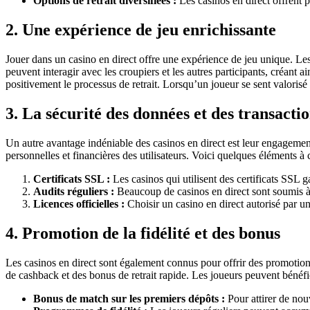
Options de retrait diversifiées :
Les casinos en direct offrent pl
2. Une expérience de jeu enrichissante
Jouer dans un casino en direct offre une expérience de jeu unique. Le
peuvent interagir avec les croupiers et les autres participants, créant
positivement le processus de retrait. Lorsqu’un joueur se sent valorisé e
3. La sécurité des données et des transacti
Un autre avantage indéniable des casinos en direct est leur engagemen
personnelles et financières des utilisateurs. Voici quelques éléments à 
Certificats SSL :
Les casinos qui utilisent des certificats SSL g
Audits réguliers :
Beaucoup de casinos en direct sont soumis à d
Licences officielles :
Choisir un casino en direct autorisé par un
4. Promotion de la fidélité et des bonus
Les casinos en direct sont également connus pour offrir des promotions
de cashback et des bonus de retrait rapide. Les joueurs peuvent bénéfi
Bonus de match sur les premiers dépôts :
Pour attirer de nou