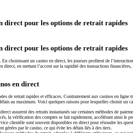
 direct pour les options de retrait rapides
 direct pour les options de retrait rapides
 En choisissant un casino en direct, les joueurs profitent de l’interact
n direct, en mettant l’accent sur la rapidité des transactions financières
inos en direct
odes de retrait rapides et efficaces. Contrairement aux casinos en ligne t
délais au maximum. Voici quelques raisons pour lesquelles choisir un ca
rect assurent des retraits instantanés sur certaines méthodes de paieme
s, la vérification des comptes se fait rapidement, accélérant ainsi le pro
vice clientèle sont souvent disponibles en direct pour résoudre les ques
gérées par le casino, ce qui évite les délais liés à des tiers.