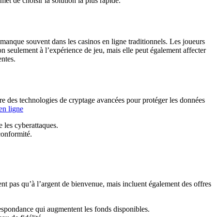
met de choisir la solution la plus rapide.
manque souvent dans les casinos en ligne traditionnels. Les joueurs
on seulement à l’expérience de jeu, mais elle peut également affecter
entes.
vre des technologies de cryptage avancées pour protéger les données
en ligne
e les cyberattaques.
conformité.
tent pas qu’à l’argent de bienvenue, mais incluent également des offres
respondance qui augmentent les fonds disponibles.