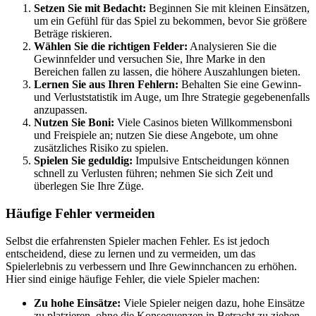
Setzen Sie mit Bedacht:
Beginnen Sie mit kleinen Einsätzen,
um ein Gefühl für das Spiel zu bekommen, bevor Sie größere
Beträge riskieren.
Wählen Sie die richtigen Felder:
Analysieren Sie die
Gewinnfelder und versuchen Sie, Ihre Marke in den
Bereichen fallen zu lassen, die höhere Auszahlungen bieten.
Lernen Sie aus Ihren Fehlern:
Behalten Sie eine Gewinn-
und Verluststatistik im Auge, um Ihre Strategie gegebenenfalls
anzupassen.
Nutzen Sie Boni:
Viele Casinos bieten Willkommensboni
und Freispiele an; nutzen Sie diese Angebote, um ohne
zusätzliches Risiko zu spielen.
Spielen Sie geduldig:
Impulsive Entscheidungen können
schnell zu Verlusten führen; nehmen Sie sich Zeit und
überlegen Sie Ihre Züge.
Häufige Fehler vermeiden
Selbst die erfahrensten Spieler machen Fehler. Es ist jedoch
entscheidend, diese zu lernen und zu vermeiden, um das
Spielerlebnis zu verbessern und Ihre Gewinnchancen zu erhöhen.
Hier sind einige häufige Fehler, die viele Spieler machen:
Zu hohe Einsätze:
Viele Spieler neigen dazu, hohe Einsätze
zu platzieren, ohne die Konsequenzen in Betracht zu ziehen,