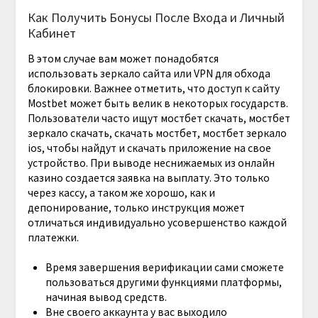
Как Получить Бонусы После Входа и Личный
Кабинет
В этом случае вам может понадобятся
использовать зеркало сайта или VPN для обхода
блокировки. Важнее отметить, что доступ к сайту
Mostbet может быть велик в некоторых государств.
Пользователи часто ищут мостбет скачать, мостбет
зеркало скачать, скачать мостбет, мостбет зеркало
ios, чтобы найдут и скачать приложение на свое
устройство. При выводе неснижаемых из онлайн
казино создается заявка на выплату. Это только
через кассу, а таком же хорошо, как и
депонирование, только инструкция может
отличаться индивидуально усовершенство каждой
платежки.
Время завершения верификации сами сможете
пользоваться другими функциями платформы,
начиная вывод средств.
Вне своего аккаунта у вас выходило