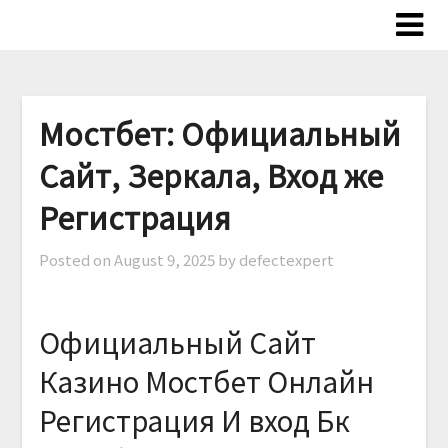
Skip
to
content
Мостбет: Официальный
Сайт, Зеркала, Вход же
Регистрация
Posted on
August 9, 2025
by defectexpert
Официальный Сайт
Казино Мостбет Онлайн
Регистрация И вход Бк