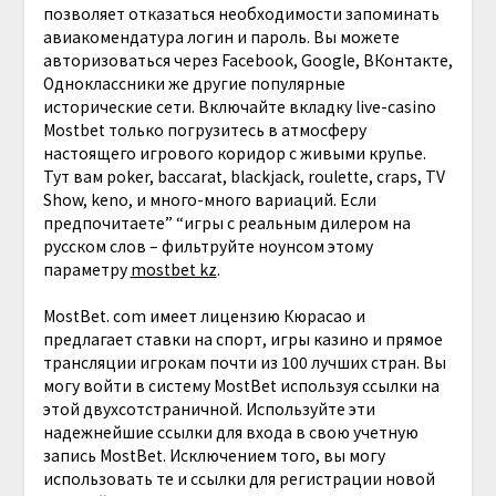
позволяет отказаться необходимости запоминать
авиакомендатура логин и пароль. Вы можете
авторизоваться через Facebook, Google, ВКонтакте,
Одноклассники же другие популярные
исторические сети. Включайте вкладку live-casino
Mostbet только погрузитесь в атмосферу
настоящего игрового коридор с живыми крупье.
Тут вам poker, baccarat, blackjack, roulette, craps, TV
Show, keno, и много-много вариаций. Если
предпочитаете” “игры с реальным дилером на
русском слов – фильтруйте ноунсом этому
параметру
mostbet kz
.
MostBet. com имеет лицензию Кюрасао и
предлагает ставки на спорт, игры казино и прямое
трансляции игрокам почти из 100 лучших стран. Вы
могу войти в систему MostBet используя ссылки на
этой двухсотстраничной. Используйте эти
надежнейшие ссылки для входа в свою учетную
запись MostBet. Исключением того, вы могу
использовать те и ссылки для регистрации новой