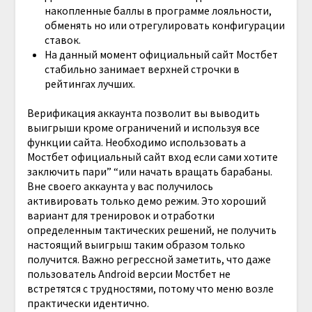
накопленные баллы в программе лояльности,
обменять но или отрегулировать конфигурации
ставок.
На данный момент официальный сайт Мостбет
стабильно занимает верхней строчки в
рейтингах лучших.
Верификация аккаунта позволит вы выводить
выигрыши кроме ограничений и используя все
функции сайта. Необходимо использовать а
Мостбет официальный сайт вход если сами хотите
заключить пари” “или начать вращать барабаны.
Вне своего аккаунта у вас получилось
активировать только демо режим. Это хороший
вариант для тренировок и отработки
определенным тактических решений, не получить
настоящий выигрыш таким образом только
получится. Важно регрессной заметить, что даже
пользователь Android версии Мостбет не
встретятся с трудностями, потому что меню возле
практически идентично.