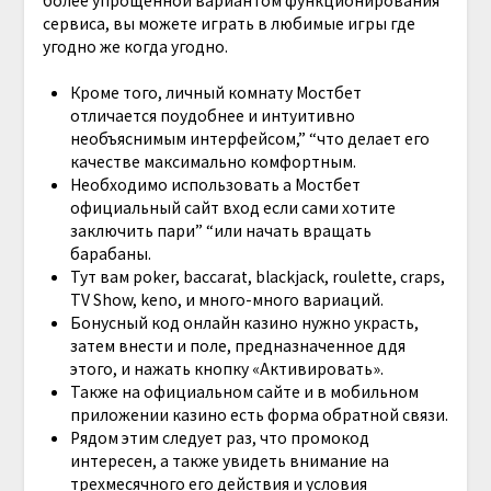
более упрощенной вариантом функционирования
сервиса, вы можете играть в любимые игры где
угодно же когда угодно.
Кроме того, личный комнату Мостбет
отличается поудобнее и интуитивно
необъяснимым интерфейсом,” “что делает его
качестве максимально комфортным.
Необходимо использовать а Мостбет
официальный сайт вход если сами хотите
заключить пари” “или начать вращать
барабаны.
Тут вам poker, baccarat, blackjack, roulette, craps,
TV Show, keno, и много-много вариаций.
Бонусный код онлайн казино нужно украсть,
затем внести и поле, предназначенное ддя
этого, и нажать кнопку «Активировать».
Также на официальном сайте и в мобильном
приложении казино есть форма обратной связи.
Рядом этим следует раз, что промокод
интересен, а также увидеть внимание на
трехмесячного его действия и условия