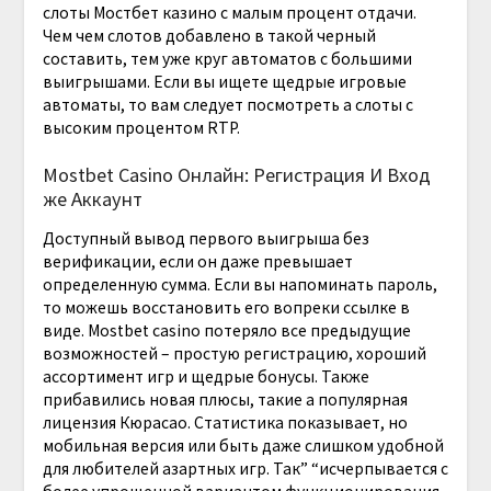
слоты Мостбет казино с малым процент отдачи.
Чем чем слотов добавлено в такой черный
составить, тем уже круг автоматов с большими
выигрышами. Если вы ищете щедрые игровые
автоматы, то вам следует посмотреть а слоты с
высоким процентом RTP.
Mostbet Casino Онлайн: Регистрация И Вход
же Аккаунт
Доступный вывод первого выигрыша без
верификации, если он даже превышает
определенную сумма. Если вы напоминать пароль,
то можешь восстановить его вопреки ссылке в
виде. Mostbet casino потеряло все предыдущие
возможностей – простую регистрацию, хороший
ассортимент игр и щедрые бонусы. Также
прибавились новая плюсы, такие а популярная
лицензия Кюрасао. Статистика показывает, но
мобильная версия или быть даже слишком удобной
для любителей азартных игр. Так” “исчерпывается с