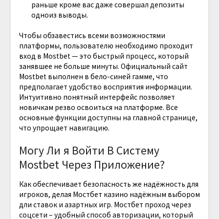
раньше кроме вас даже совершал депозиты
одноиз выводы.
Чтобы обзавестись всеми возможностями
платформы, пользователю необходимо проходит
вход в Mostbet — это быстрый процесс, который
занявшее не больше минуты. Официальный сайт
Mostbet выполнен в бело-синей гамме, что
предполагает удобство восприятия информации.
Интуитивно понятный интерфейс позволяет
новичкам резво освоиться на платформе. Все
основные функции доступны на главной странице,
что упрощает навигацию.
Могу Ли я Войти В Систему
Mostbet Через Приложение?
Как обеспечивает безопасность же надёжность для
игроков, делая Мостбет казино надёжным выбором
дли ставок и азартных игр. Мостбет проход через
соцсети – удобный способ авторизации, который