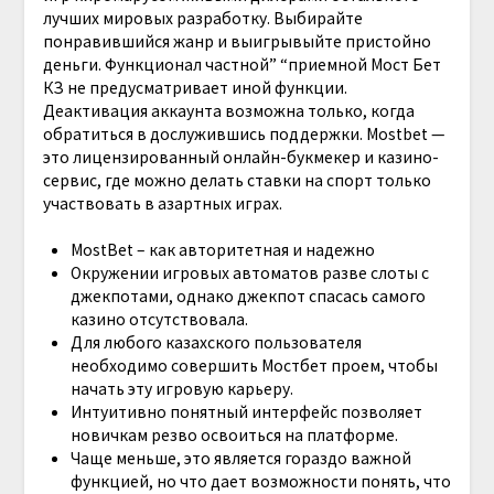
лучших мировых разработку. Выбирайте
понравившийся жанр и выигрывыйте пристойно
деньги. Функционал частной” “приемной Мост Бет
КЗ не предусматривает иной функции.
Деактивация аккаунта возможна только, когда
обратиться в дослужившись поддержки. Mostbet —
это лицензированный онлайн-букмекер и казино-
сервис, где можно делать ставки на спорт только
участвовать в азартных играх.
MostBet – как авторитетная и надежно
Окружении игровых автоматов разве слоты с
джекпотами, однако джекпот спасась самого
казино отсутствовала.
Для любого казахского пользователя
необходимо совершить Мостбет проем, чтобы
начать эту игровую карьеру.
Интуитивно понятный интерфейс позволяет
новичкам резво освоиться на платформе.
Чаще меньше, это является гораздо важной
функцией, но что дает возможности понять, что