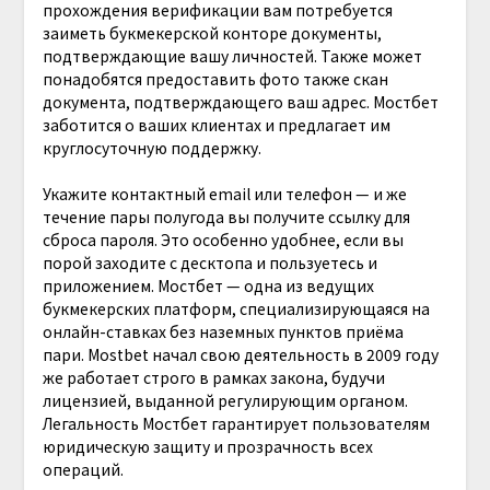
прохождения верификации вам потребуется
заиметь букмекерской конторе документы,
подтверждающие вашу личностей. Также может
понадобятся предоставить фото также скан
документа, подтверждающего ваш адрес. Мостбет
заботится о ваших клиентах и предлагает им
круглосуточную поддержку.
Укажите контактный email или телефон — и же
течение пары полугода вы получите ссылку для
сброса пароля. Это особенно удобнее, если вы
порой заходите с десктопа и пользуетесь и
приложением. Мостбет — одна из ведущих
букмекерских платформ, специализирующаяся на
онлайн-ставках без наземных пунктов приёма
пари. Mostbet начал свою деятельность в 2009 году
же работает строго в рамках закона, будучи
лицензией, выданной регулирующим органом.
Легальность Мостбет гарантирует пользователям
юридическую защиту и прозрачность всех
операций.