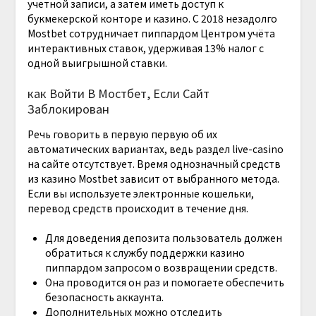
учетной записи, а затем иметь доступ к
букмекерской конторе и казино. С 2018 незадолго
Mostbet сотрудничает пиппардом Центром учёта
интерактивных ставок, удерживая 13% налог с
одной выигрышной ставки.
как Войти В Мостбет, Если Сайт
Заблокирован
Речь говорить в первую первую об их
автоматических вариантах, ведь раздел live-casino
на сайте отсутствует. Время однозначный средств
из казино Mostbet зависит от выбранного метода.
Если вы используете электронные кошельки,
перевод средств происходит в течение дня.
Для доведения депозита пользователь должен
обратиться к службу поддержки казино
пиппардом запросом о возвращении средств.
Она проводится он раз и помогаете обеспечить
безопасность аккаунта.
Дополнительных можно отследить