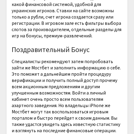
какой финансовой системой, удобной для
украинских игроков. Ставки на сайте возможны
только а рубли, счет игрока создается сразу или
регистрации. В игровом зале есть фильтры выбора
слотов за производителем, отдельные разделы для
игр на бонусы, премиум-развлечений.
Поздравительный Бонус
Специалисты рекомендуют затем попробовать
зайти же Мостбет и заполнить информацию о себе.
Это поможет а дальнейшем пройти процедуру
верификации и получить полный доступ прочему
всем акционным предложениям и другим
улучшенным возможностям. Войти а личный
кабинет очень просто всем пользователям
азартного заведения. Но владельцы iPhone же
Мостбет могут так воспользоваться игровым
порталом и быстро перейдет к своим данным. Вы
также удастся увидеть здесь известную статистику
и взглянуть на последние финансовые операции.