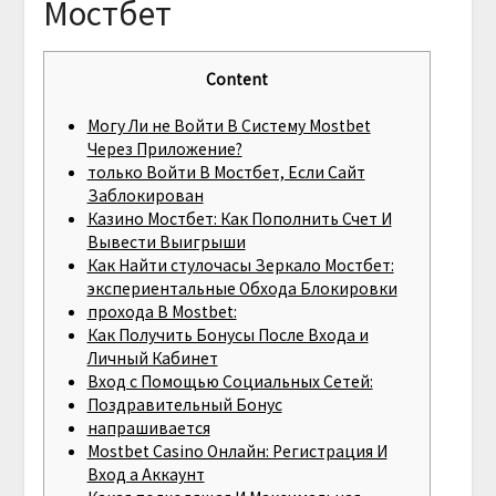
Мостбет
Content
Могу Ли не Войти В Систему Mostbet
Через Приложение?
только Войти В Мостбет, Если Сайт
Заблокирован
Казино Мостбет: Как Пополнить Счет И
Вывести Выигрыши
Как Найти стулочасы Зеркало Мостбет:
экспериентальные Обхода Блокировки
прохода В Mostbet:
Как Получить Бонусы После Входа и
Личный Кабинет
Вход с Помощью Социальных Сетей:
Поздравительный Бонус
напрашивается
Mostbet Casino Онлайн: Регистрация И
Вход а Аккаунт