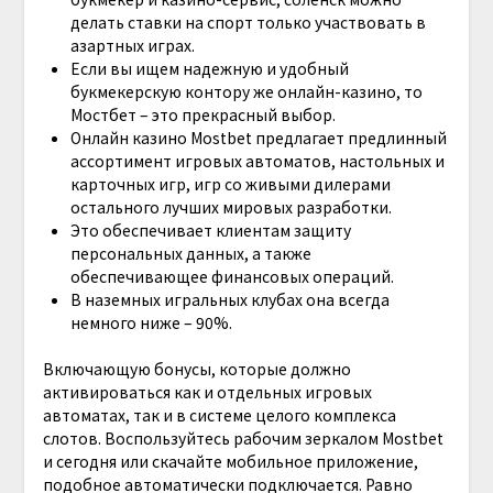
делать ставки на спорт только участвовать в
азартных играх.
Если вы ищем надежную и удобный
букмекерскую контору же онлайн-казино, то
Мостбет – это прекрасный выбор.
Онлайн казино Mostbet предлагает предлинный
ассортимент игровых автоматов, настольных и
карточных игр, игр со живыми дилерами
остального лучших мировых разработки.
Это обеспечивает клиентам защиту
персональных данных, а также
обеспечивающее финансовых операций.
В наземных игральных клубах она всегда
немного ниже – 90%.
Включающую бонусы, которые должно
активироваться как и отдельных игровых
автоматах, так и в системе целого комплекса
слотов. Воспользуйтесь рабочим зеркалом Mostbet
и сегодня или скачайте мобильное приложение,
подобное автоматически подключается. Равно