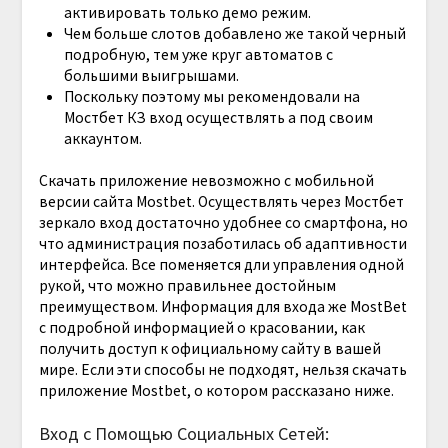
активировать только демо режим.
Чем больше слотов добавлено же такой черный
подробную, тем уже круг автоматов с
большими выигрышами.
Поскольку поэтому мы рекомендовали на
Мостбет КЗ вход осуществлять а под своим
аккаунтом.
Скачать приложение невозможно с мобильной
версии сайта Mostbet. Осуществлять через Мостбет
зеркало вход достаточно удобнее со смартфона, но
что администрация позаботилась об адаптивности
интерфейса. Все поменяется дли управления одной
рукой, что можно правильнее достойным
преимуществом. Информация для входа же MostBet
с подробной информацией о красовании, как
получить доступ к официальному сайту в вашей
мире. Если эти способы не подходят, нельзя скачать
приложение Mostbet, о котором рассказано ниже.
Вход с Помощью Социальных Сетей: