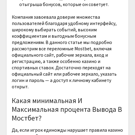
отыгрыша бонусов, которые он советует.
Компания завоевала доверие множества
пользователей благодаря удобному интерфейсу,
широкому выбирать событий, высоким
коэффициентам и выгодным бонусным
предложениям. В данного статье мы подробно
рассмотрим все переломные Mostbet, включая
официального сайт, рабочие зеркала, вход и
регистрацию, а также особенно казино и
спортивных ставок. Достаточно переходят на
официальный сайт или рабочее зеркало, указать
логин и пароль — а доступ к личному кабинету
открыт.
Какая минимальная И
Максимальная процента Вывода В
Мостбет?
Да, если игрок единожды нарушает правила казино