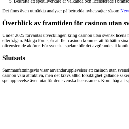
Bekräfta att speltillverkare är välkända och licensierade i brans
Det finns även utmärkta analyser på betrodda nyhetssajter såsom
New
Överblick av framtiden för casinon utan sv
Under 2025 förväntas utvecklingen kring casinon utan svensk licens fo
efterfrågan. Många förutspår att fler casinon kommer att förbättra sin
olicensierade aktörer. För svenska spelare blir det avgörande att konti
Slutsats
Sammanfattningsvis visar användarupplevelser att casinon utan svensk
casinon vara attraktiva, men det krävs alltid försiktighet gällande säk
spelupplevelse även utanför den svenska licensramen. Kom ihåg att sp