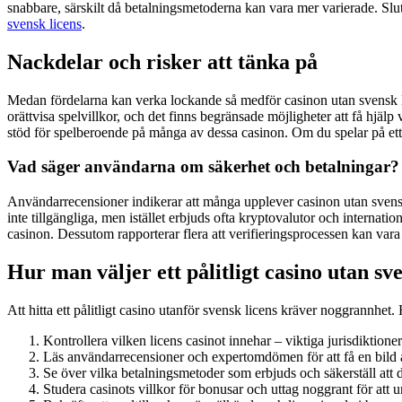
snabbare, särskilt då betalningsmetoderna kan vara mer varierade. Slutl
svensk licens
.
Nackdelar och risker att tänka på
Medan fördelarna kan verka lockande så medför casinon utan svensk lice
orättvisa spelvillkor, och det finns begränsade möjligheter att få hjäl
stöd för spelberoende på många av dessa casinon. Om du spelar på ett ca
Vad säger användarna om säkerhet och betalningar?
Användarrecensioner indikerar att många upplever casinon utan svensk 
inte tillgängliga, men istället erbjuds ofta kryptovalutor och internati
casinon. Dessutom rapporterar flera att verifieringsprocessen kan vara
Hur man väljer ett pålitligt casino utan sve
Att hitta ett pålitligt casino utanför svensk licens kräver noggrannhet. Hä
Kontrollera vilken licens casinot innehar – viktiga jurisdiktion
Läs användarrecensioner och expertomdömen för att få en bild 
Se över vilka betalningsmetoder som erbjuds och säkerställ att d
Studera casinots villkor för bonusar och uttag noggrant för att 