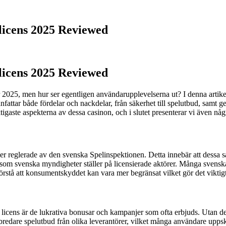
licens 2025 Reviewed
licens 2025 Reviewed
er 2025, men hur ser egentligen användarupplevelserna ut? I denna artik
ttar både fördelar och nackdelar, från säkerhet till spelutbud, samt ger
igaste aspekterna av dessa casinon, och i slutet presenterar vi även nå
er reglerade av den svenska Spelinspektionen. Detta innebär att dessa saj
om svenska myndigheter ställer på licensierade aktörer. Många svenska sp
 förstå att konsumentskyddet kan vara mer begränsat vilket gör det viktigt
nsk licens är de lukrativa bonusar och kampanjer som ofta erbjuds. Utan 
bredare spelutbud från olika leverantörer, vilket många användare uppska