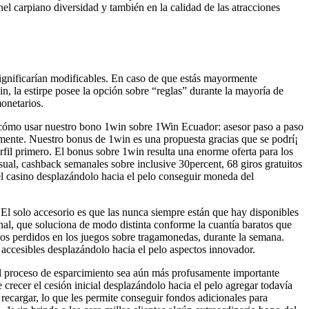
nel carpiano diversidad y también en la calidad de las atracciones
ignificarían modificables. En caso de que estás mayormente
, la estirpe posee la opción sobre “reglas” durante la mayoría de
onetarios.
ramente. Nuestro bonus de 1win es una propuesta gracias que se podrí¡
rfil primero. El bonus sobre 1win resulta una enorme oferta para los
ual, cashback semanales sobre inclusive 30percent, 68 giros gratuitos
el casino desplazándolo hacia el pelo conseguir moneda del
 El solo accesorio es que las nunca siempre están que hay disponibles
l, que soluciona de modo distinta conforme la cuantía baratos que
os perdidos en los juegos sobre tragamonedas, durante la semana.
s accesibles desplazándolo hacia el pelo aspectos innovador.
el proceso de esparcimiento sea aún más profusamente importante
crecer el cesión inicial desplazándolo hacia el pelo agregar todavía
recargar, lo que les permite conseguir fondos adicionales para