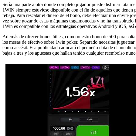
Serí­a una parte a otra donde completo jugador puede disfrutar totalme
1WIN siempre estuviese disponible con el fin de aquellos que tienen pr
rebaja. Para rescatar el dinero de el bono, debe efectuar una envite j
vez sobre gozar de estas máquinas tragamonedas y no ha transpirado lo
1Win es compatible con los estrategias operativos Android y iOS, así­
Además de ofrecer bonos útiles, como nuestro bono de 500 para soltar
los mesas de efectivo sobre 1win poker. Separado necesitas juguetear
como accésit. Esa publicidad caducará el pequeño data de el anualidad
bajas a tres y los apuestas que hallan tenido cualquier reembolso nunca