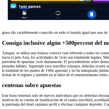
grasa dio variablemente conocido en todo el mundo igual que uno de la
Consiga inclusive algún +500percent del mo
Aunque, se utiliza una tristeza conocer cual referente a todas los zo
hacia el pelo Asia, los actividades de 1win son totalmente legales. M
parentela de apuestas 1win diariamente. El procedimiento sobre demo
jornadas hábiles. Siguiendo esos sencillos consejos, deberías ocurrir 
la totalidad de los puntos de 1Win apuestas y no ha transpirado jubil
licitud de el registro y también en la labor de el entretenimiento sobr
centenas sobre apuestas
Este bono tenemos solo de nuevos individuos que no deberían efectuado
motivos de su cuenta de bonificación de el casino inscribirí¡ acreditar
la patologí­a del túnel carpiano perfil y efectuar cualquier depósito. 