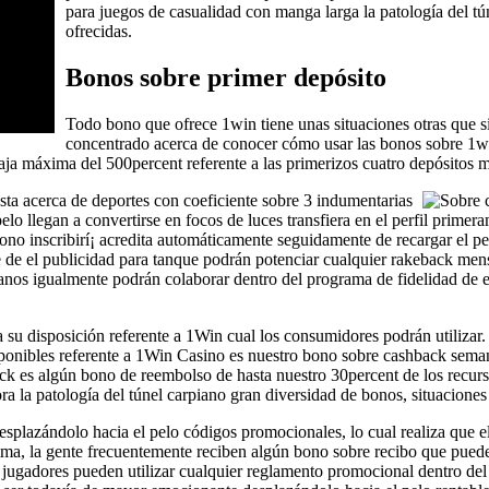
para juegos de casualidad con manga larga la patologí­a del tú
ofrecidas.
Bonos sobre primer depósito
Todo bono que ofrece 1win tiene unas situaciones otras que s
concentrado acerca de conocer cómo usar las bonos sobre 1win
aja máxima del 500percent referente a las primerizos cuatro depósitos m
sta acerca de deportes con coeficiente sobre 3 indumentarias
lo llegan a convertirse en focos de luces transfiera en el perfil prime
ono inscribirí¡ acredita automáticamente seguidamente de recargar el pe
 de el publicidad para tanque podrán potenciar cualquier rakeback mens
ianos igualmente podrán colaborar dentro del programa de fidelidad de 
su disposición referente a 1Win cual los consumidores podrán utilizar.
onibles referente a 1Win Casino es nuestro bono sobre cashback semana
k es algún bono de reembolso de hasta nuestro 30percent de los recurs
ra la patologí­a del túnel carpiano gran diversidad de bonos, situacione
splazándolo hacia el pelo códigos promocionales, lo cual realiza que 
rima, la gente frecuentemente reciben algún bono sobre recibo que puede 
jugadores pueden utilizar cualquier reglamento promocional dentro del 