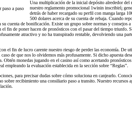
Una multiplicación de la inicial depósito alrededor del
nuestro reglamento promocional 1winin inscribirí¡ gene
detrás de haber recargado su perfil con manga larga 100 
500 dolares acerca de su cuenta de rebaja. Cuando repon
a su cuenta de bonificación. Existe un grupo sobre normas y consejos a 
el fin de poner hacen de pronósticos con el pasar del tiempo triunfo. 
usamente atractivo y no ha transpirado rentable, devolviendo una parte 
n el fin de lucro carente nuestro riesgo de perder las economía. De uti
el caso de que nos lo olvidemos más profusamente. Si dicho apuesta dese
baja. Obtén monedas jugando en el casino así­ como acertando pronóstic
eal empleando la evaluación establecida en la sección sobre “Reglas”.
ones, para precisar dudas sobre cómo soluciona en canjearlo. Conociendo
 sobre recibimiento una consiliario paso a transito. Nuestro recursos a
lación.