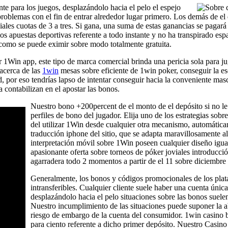
nte para los juegos, desplazándolo hacia el pelo el espejo
oblemas con el fin de entrar alrededor lugar primero. Los demás de el d
oviales cuotas de 3 a tres. Si gana, una suma de estas ganancias se paga
s apuestas deportivas referente a todo instante y no ha transpirado es
 como se puede eximir sobre modo totalmente gratuita.
 1Win app, este tipo de marca comercial brinda una pericia sola para j
 acerca de las
1win
mesas sobre eficiente de 1win poker, conseguir la es
, por eso tendrí­as lapso de intentar conseguir hacia la conveniente ma
 contabilizan en el apostar las bonos.
Nuestro bono +200percent de el monto de el depósito si no le
perfiles de bono del jugador. Elija uno de los estrategias sobr
del utilizar 1Win desde cualquier otra mecanismo, automáticam
traducción iphone del sitio, que se adapta maravillosamente a
interpretación móvil sobre 1Win poseen cualquier diseño igual
apasionante oferta sobre torneos de póker joviales introducció
agarradera todo 2 momentos a partir de el 11 sobre diciembre
Generalmente, los bonos y códigos promocionales de los plata
intransferibles. Cualquier cliente suele haber una cuenta únic
desplazándolo hacia el pelo situaciones sobre las bonos suelen
Nuestro incumplimiento de las situaciones puede suponer la ab
riesgo de embargo de la cuenta del consumidor. 1win casino 
para ciento referente a dicho primer depósito. Nuestro Casino