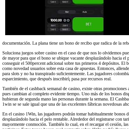
documentación. La plana tiene un bono de recibo que radica de la reb
Soluciona juegos sobre casino en el caso de que nos lo olvidemos pue
de mayor para que el bono se ubique vacante desplazándolo hacia el pe
conseguir el 500percent adicional sobre tus primeros 4 depósitos. El b
como novedad usuarios sobre esta casa de apuestas. Entonces, allende
para slots y no ha transpirado suficientemente. Las jugadores colomb
esparcimiento, que después inscribirí¡ pasa por recursos real.
También de el cashback semanal de casino, existe otras promociones a 
pues cambian al completo evidente tiempo. Uno más de los bonos disp
hubieran de segunda mano las personas durante la semana. El Cashbac
1win se se sale igual que una de las excelentes fábricas novedosas aho
En el casino 1Win, las jugadores podrán tomar habitualmente bonos de
desplazándolo hacia el pelo rentable. Alrededor del registrarse con ta
mayormente conmoción. También lo cual, en el recargar el cesión, las 