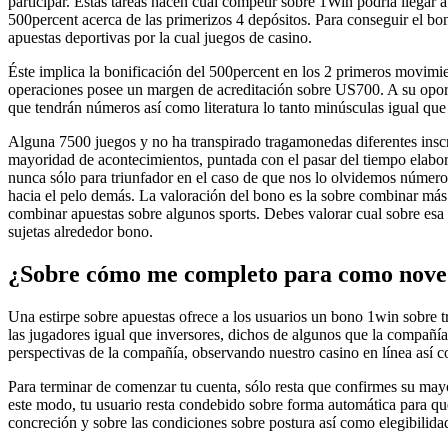
participar. Estas tareas hacen cual competir sobre 1Win podrí­a llegar
500percent acerca de las primerizos 4 depósitos. Para conseguir el bo
apuestas deportivas por la cual juegos de casino.
Éste implica la bonificación del 500percent en los 2 primeros movimie
operaciones posee un margen de acreditación sobre US700. A su oportu
que tendrán números así­ como literatura lo tanto minúsculas igual qu
Alguna 7500 juegos y no ha transpirado tragamonedas diferentes inscr
mayoridad de acontecimientos, puntada con el pasar del tiempo elabor
nunca sólo para triunfador en el caso de que nos lo olvidemos núme
hacia el pelo demás. La valoración del bono es la sobre combinar más d
combinar apuestas sobre algunos sports. Debes valorar cual sobre esa
sujetas alrededor bono.
¿Sobre cómo me completo para como noved
Una estirpe sobre apuestas ofrece a los usuarios un bono 1win sobre 
las jugadores igual que inversores, dichos de algunos que la compañía
perspectivas de la compañía, observando nuestro casino en línea así­ c
Para terminar de comenzar tu cuenta, sólo resta que confirmes su may
este modo, tu usuario resta condebido sobre forma automática para que
concreción y sobre las condiciones sobre postura así­ como elegibilida