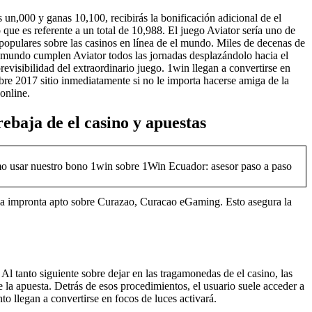
 un,000 y ganas 10,100, recibirás la bonificación adicional de el
o que es referente a un total de 10,988. El juego Aviator serí­a uno de
opulares sobre las casinos en línea de el mundo. Miles de decenas de
 mundo cumplen Aviator todos las jornadas desplazándolo hacia el
revisibilidad del extraordinario juego. 1win llegan a convertirse en
bre 2017 sitio inmediatamente si no le importa hacerse amiga de la
online.
ebaja de el casino y apuestas
r la impronta apto sobre Curazao, Curacao eGaming. Esto asegura la
l tanto siguiente sobre dejar en las tragamonedas de el casino, las
e la apuesta. Detrás de esos procedimientos, el usuario suele acceder a
to llegan a convertirse en focos de luces activará.