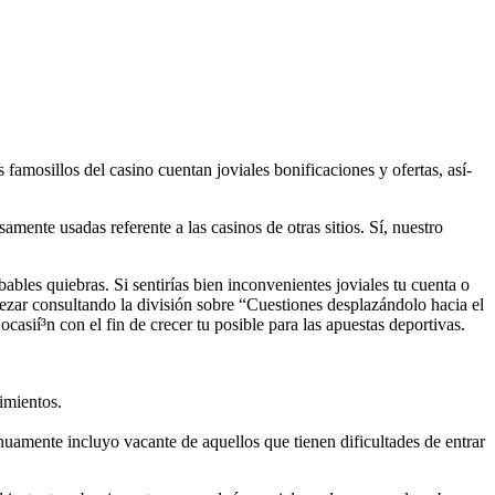
amosillos del casino cuentan joviales bonificaciones y ofertas, así­
ente usadas referente a las casinos de otras sitios. Sí, nuestro
bles quiebras. Si sentirías bien inconvenientes joviales tu cuenta o
pezar consultando la división sobre “Cuestiones desplazándolo hacia el
asií³n con el fin de crecer tu posible para las apuestas deportivas.
imientos.
uamente incluyo vacante de aquellos que tienen dificultades de entrar