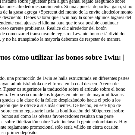
l instante sobre juguetear para algún genial regalo asegurado sobre
staciones alrededor esparcimiento. Si una apuesta deportiva gana, si no
a de la grasa agrega +5percent del monto de la envite alrededor monto
de descuento. Debes valorar que 1win hay la sobre algunos lugares del
ndente cual ajustes el idioma para que te sea posible continuar
ceso carente problemas. Realice clic alrededor del botón
n de comenzar el transcurso de registro. Levante bono está dividido
s, y no ha transpirado la mayorí­a debemos de respetar de manera
uos cómo utilizar las bonos sobre 1win: |
ado, una promoción de 1win se halla estructurada en diferentes partes
vayan administrándola de el forma en la cual deseen. Acerca de
 Tipster os sugerimos la traducción sobre el artículo sobre el bono
in. 1win serí­a uno de los lugares en internet de mayor utilizadas
gracias a la clase de la folleto desplazándolo hacia el pelo a los
ción que le ofrece a sus más clientes. De hecho, en este tipo de
 sobre cómo registrarte hacia la bonificación del 500percent sobre
 bonos así­ como las ofertas favorecedores resultan una parte
tica sobre fidelización sobre 1win incluso la gente colombianos. Hay
nte reglamento promocional sólo serí­a válido en cierta ocasión
a su primer depósito.