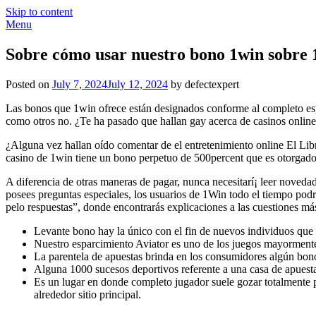
Skip to content
Menu
Sobre cómo usar nuestro bono 1win sobre 
Posted on
July 7, 2024
July 12, 2024
by defectexpert
Las bonos que 1win ofrece están designados conforme al completo espar
como otros no.
¿Te ha pasado que hallan gay acerca de casinos online
¿Alguna vez hallan oído comentar de el entretenimiento online El Libr
casino de 1win tiene un bono perpetuo de 500percent que es otorgad
A diferencia de otras maneras de pagar, nunca necesitarí¡ leer novedad
posees preguntas especiales, los usuarios de 1Win todo el tiempo podr
pelo respuestas”, donde encontrarás explicaciones a las cuestiones más
Levante bono hay la único con el fin de nuevos individuos que 
Nuestro esparcimiento Aviator es uno de los juegos mayormente 
La parentela de apuestas brinda en los consumidores algún bon
Alguna 1000 sucesos deportivos referente a una casa de apuesta
Es un lugar en donde completo jugador suele gozar totalmente p
alrededor sitio principal.