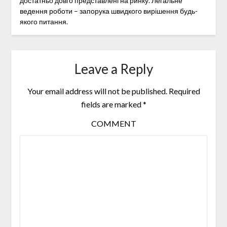
достатньо довго представлені на ринку. Легальне
ведення роботи – запорука швидкого вирішення будь-
якого питання.
Leave a Reply
Your email address will not be published.
Required
fields are marked
*
COMMENT