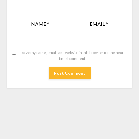
NAME
*
EMAIL
*
Save my name, email, and website in this browser for the next
time I comment.