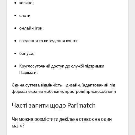
казино;
слоти;
онлайн-ігри;
введення та виведення коштів;
бонуси;
Круглосуточний доступ до службі підтримки
Паріматч.
Єдина суттєва відмінність – дизайн, {адаптований під
формат екранів мобільних пристроїв|приспособленн
Часті запити щодо Parimatch
Чи можна розмістити декілька ставок на один
матч?