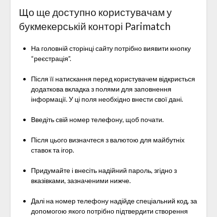
Що ще доступно користувачам у
букмекерській конторі Parimatch
На головній сторінці сайту потрібно виявити кнопку
“реєстрація”.
Після її натискання перед користувачем відкриється
додаткова вкладка з полями для заповнення
інформації. У ці поля необхідно внести свої дані.
Введіть свій номер телефону, щоб почати.
Після цього визначтеся з валютою для майбутніх
ставок та ігор.
Придумайте і внесіть надійний пароль, згідно з
вказівками, зазначеними нижче.
Далі на номер телефону надійде спеціальний код, за
допомогою якого потрібно підтвердити створення