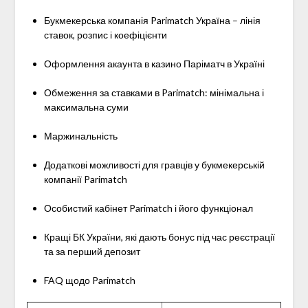
Букмекерська компанія Parimatch Україна – лінія
ставок, розпис і коефіцієнти
Оформлення акаунта в казино Паріматч в Україні
Обмеження за ставками в Parimatch: мінімальна і
максимальна суми
Маржинальність
Додаткові можливості для гравців у букмекерській
компанії Parimatch
Особистий кабінет Parimatch і його функціонал
Кращі БК України, які дають бонус під час реєстрації
та за перший депозит
FAQ щодо Parimatch