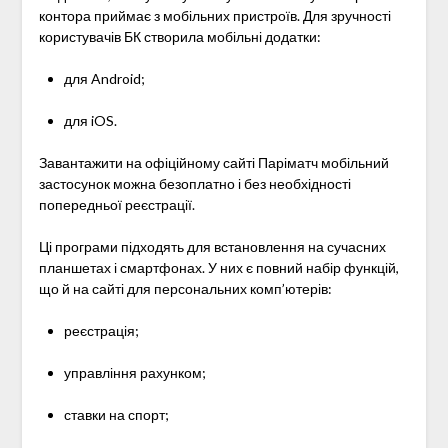
контора приймає з мобільних пристроїв. Для зручності
користувачів БК створила мобільні додатки:
для Android;
для iOS.
Завантажити на офіційному сайті Паріматч мобільний
застосунок можна безоплатно і без необхідності
попередньої реєстрації.
Ці програми підходять для встановлення на сучасних
планшетах і смартфонах. У них є повний набір функцій,
що й на сайті для персональних комп’ютерів:
реєстрація;
управління рахунком;
ставки на спорт;