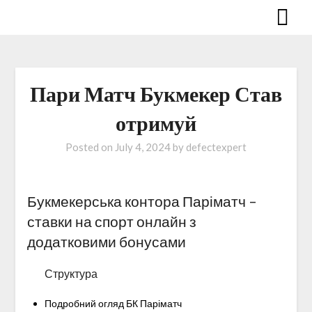
Skip
to
content
Пари Матч Букмекер Став
отримуй
Posted on
July 4, 2024
by defectexpert
Букмекерська контора Паріматч –
ставки на спорт онлайн з
додатковими бонусами
Структура
Подробний огляд БК Паріматч