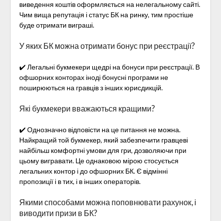
виведення коштів оформляється на нелегальному сайті.
Чим вища репутація і статус БК на ринку, тим простіше
буде отримати виграші.
У яких БК можна отримати бонус при реєстрації?
✔️ Легальні букмекери щедрі на бонуси при реєстрації. В
офшорних конторах іноді бонусні програми не
поширюються на гравців з інших юрисдикцій.
Які букмекери вважаються кращими?
✔️ Однозначно відповісти на це питання не можна.
Найкращий той букмекер, який забезпечити гравцеві
найбільш комфортні умови для гри, дозволяючи при
цьому вигравати. Це однаковою мірою стосується
легальних контор і до офшорних БК. Є відмінні
пропозиції і в тих, і в інших операторів.
Якими способами можна поповнювати рахунок, і
виводити призи в БК?