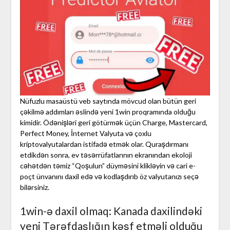
Nüfuzlu masaüstü veb saytında mövcud olan bütün geri
çəkilmə addımları əslində yeni 1win proqramında olduğu
kimidir. Ödənişləri geri götürmək üçün Charge, Mastercard,
Perfect Money, İnternet Valyuta və çoxlu
kriptovalyutalardan istifadə etmək olar. Quraşdırmanı
etdikdən sonra, ev təsərrüfatlarının ekranından ekoloji
cəhətdən təmiz “Qoşulun” düyməsini klikləyin və cari e-
poçt ünvanını daxil edə və kodlaşdırıb öz valyutanızı seçə
bilərsiniz.
1win-ə daxil olmaq: Kanada daxilindəki
yeni Tərəfdaşlığın kəşf etməli olduğu