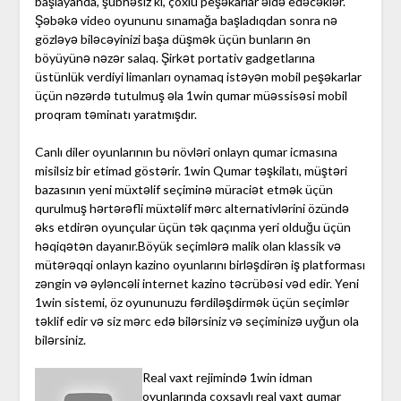
başlayanda, şübhəsiz ki, çoxlu peşəkarlar əldə edəcəklər.
Şəbəkə video oyununu sınamağa başladıqdan sonra nə
gözləyə biləcəyinizi başa düşmək üçün bunların ən
böyüyünə nəzər salaq. Şirkət portativ gadgetlarına
üstünlük verdiyi limanları oynamaq istəyən mobil peşəkarlar
üçün nəzərdə tutulmuş əla 1win qumar müəssisəsi mobil
proqram təminatı yaratmışdır.
Canlı diler oyunlarının bu növləri onlayn qumar icmasına
misilsiz bir etimad göstərir. 1win Qumar təşkilatı, müştəri
bazasının yeni müxtəlif seçiminə müraciət etmək üçün
qurulmuş hərtərəfli müxtəlif mərc alternativlərini özündə
əks etdirən oyunçular üçün tək qaçınma yeri olduğu üçün
həqiqətən dayanır.Böyük seçimlərə malik olan klassik və
mütərəqqi onlayn kazino oyunlarını birləşdirən iş platforması
zəngin və əyləncəli internet kazino təcrübəsi vəd edir. Yeni
1win sistemi, öz oyununuzu fərdiləşdirmək üçün seçimlər
təklif edir və siz mərc edə bilərsiniz və seçiminizə uyğun ola
bilərsiniz.
Real vaxt rejimində 1win idman
oyunlarında çoxsaylı real vaxt qumar