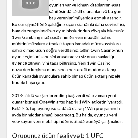
oyunları var və idman kitablarının əsas
səhifəsində təklif olunanları və bu gün
baş verənləri müşahidə etmək asandır.
Bu cür qiymətlərlə qaldığınız üçün siz nəinki daha sevindirici,
həm də zənginləşdirən oyun hisslərindən zövq ala bilərsiniz.
1win Gambling müəssisəsinin ən yeni müxtəlif bahis
mühitini müzakirə etmək istəyən kanadalı mütəxəssislərə
sahib olmaq üçün doğru yerdəsiniz. Gəlin 1win Casino-nun
oyun seçimləri sahəsini araşdıraq və siz onun saxladığı
əyləncə zənginliyini tapa bilərsiniz. Yeni 1win Casino
nəzərdən keçirmə mənasında hərtərəfli mədən axtarışı
üçün kanadalı oyunçulara sahib olmaq üçün axtarışınız elə
burada başa çatır.
2018-ci ildə yaxşı rebrendinq baş verdi və o zaman yeni
qumar biznesi OneWin artıq hazırkı 1WIN etiketini yaratdı.
Beləliklə, top oyunçusu sadəcə olaraq 1Win proqramında
ayda bir miqdar almağı bacaracaq. Bu halda, oyunçu yeni
veb-saytın yeni mobil tipindən istifadə etməyə çalışmalıdır.
Qrupunuz üçün fəaliyyət: 1 UFC