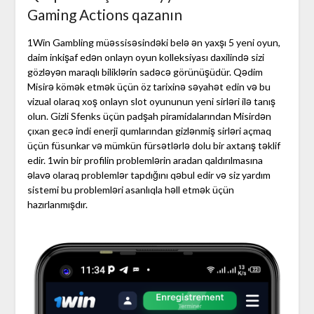
Gaming Actions qazanın
1Win Gambling müəssisəsindəki belə ən yaxşı 5 yeni oyun,
daim inkişaf edən onlayn oyun kolleksiyası daxilində sizi
gözləyən maraqlı biliklərin sadəcə görünüşüdür. Qədim
Misirə kömək etmək üçün öz tarixinə səyahət edin və bu
vizual olaraq xoş onlayn slot oyununun yeni sirləri ilə tanış
olun. Gizli Sfenks üçün padşah piramidalarından Misirdən
çıxan gecə indi enerji qumlarından gizlənmiş sirləri açmaq
üçün füsunkar və mümkün fürsətlərlə dolu bir axtarış təklif
edir. 1win bir profilin problemlərin aradan qaldırılmasına
əlavə olaraq problemlər tapdığını qəbul edir və siz yardım
sistemi bu problemləri asanlıqla həll etmək üçün
hazırlanmışdır.