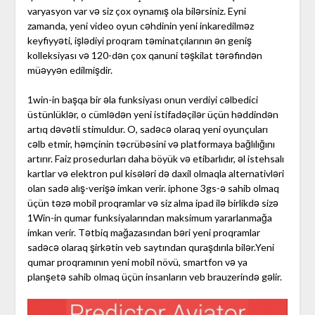
varyasyon var və siz çox oynamış ola bilərsiniz. Eyni
zamanda, yeni video oyun cəhdinin yeni inkaredilməz
keyfiyyəti, işlədiyi proqram təminatçılarının ən geniş
kolleksiyası və 120-dən çox qanuni təşkilat tərəfindən
müəyyən edilmişdir.
1win-in başqa bir əla funksiyası onun verdiyi cəlbedici
üstünlüklər, o cümlədən yeni istifadəçilər üçün həddindən
artıq dəvətli stimuldur. O, sadəcə olaraq yeni oyunçuları
cəlb etmir, həmçinin təcrübəsini və platformaya bağlılığını
artırır. Faiz prosedurları daha böyük və etibarlıdır, əl istehsalı
kartlar və elektron pul kisələri də daxil olmaqla alternativləri
olan sadə alış-verişə imkan verir. iphone 3gs-ə sahib olmaq
üçün təzə mobil proqramlar və siz alma ipad ilə birlikdə sizə
1Win-in qumar funksiyalarından maksimum yararlanmağa
imkan verir. Tətbiq mağazasından bəri yeni proqramlar
sadəcə olaraq şirkətin veb saytından quraşdırıla bilər.Yeni
qumar proqramının yeni mobil növü, smartfon və ya
planşetə sahib olmaq üçün insanların veb brauzerində gəlir.