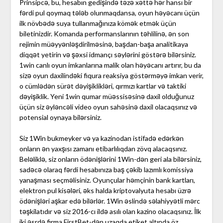
Prinsipcə, bu, hesabın gedişində təzə xəttə hər hansı bir
fərdi pul qoymaq tələb olunmaqdansa, oyun həyəcanı üçün
ilk növbədə suya tullanmağınıza kömək etmək üçün
biletinizdir. Komanda performanslarının təhlilinə, ən son
rejimin müəyyənləşdirilməsinə, başdan-başa analitikaya
diqqət yetirin və şəxsi idmançı səylərini göstərə bilərsiniz.
1win canlı oyun imkanlarına malik olan həyəcanı artırır, bu da
sizə oyun daxilindəki fiqura reaksiya göstərməyə imkan verir,
o cümlədən sürət dəyişiklikləri, qırmızı kartlar və taktiki
dəyişiklik. Yeni 1win qumar müəssisəsinə daxil olduğunuz
üçün siz əyləncəli video oyun sahəsinə daxil olacaqsınız və
potensial oynaya bilərsiniz.
Siz 1Win bukmeyker və ya kazinodan istifadə edərkən
onların ən yaxşısı zamanı etibarlılıqdan zövq alacaqsınız.
Beləliklə, siz onların ödənişlərini 1Win-dən geri ala bilərsiniz,
sadəcə olaraq fərdi hesabınıza baş çəkib lazımlı komissiya
yanaşması seçməlisiniz. Oyunçular həmçinin bank kartları,
elektron pul kisələri, əks halda kriptovalyuta hesabı üzrə
ödənişləri aşkar edə bilərlər. 1Win əslində səlahiyyətli mərc
təşkilatıdır və siz 2016-cı ildə asılı olan kazino olacaqsınız. İlk
iki əsrdə firma FirstBet-dən uzaqda etiket altında öz