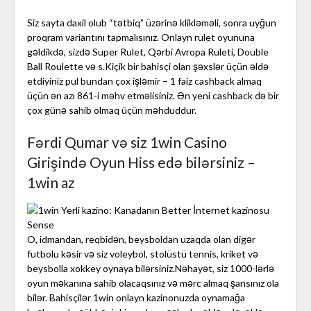
Siz sayta daxil olub “tətbiq” üzərinə klikləməli, sonra uyğun
proqram variantını tapmalısınız. Onlayn rulet oyununa
gəldikdə, sizdə Super Rulet, Qərbi Avropa Ruleti, Double
Ball Roulette və s.Kiçik bir bahisçi olan şəxslər üçün əldə
etdiyiniz pul bundan çox işləmir – 1 faiz cashback almaq
üçün ən azı 861-i məhv etməlisiniz. Ən yeni cashback də bir
çox günə sahib olmaq üçün məhduddur.
Fərdi Qumar və siz 1win Casino
Girişində Oyun Hiss edə bilərsiniz –
1win az
O, idmandan, reqbidən, beysboldan uzaqda olan digər
futbolu kəsir və siz voleybol, stolüstü tennis, kriket və
beysbolla xokkey oynaya bilərsiniz.Nəhayət, siz 1000-lərlə
oyun məkanına sahib olacaqsınız və mərc almaq şansınız ola
bilər. Bahisçilər 1win onlayn kazinonuzda oynamağa