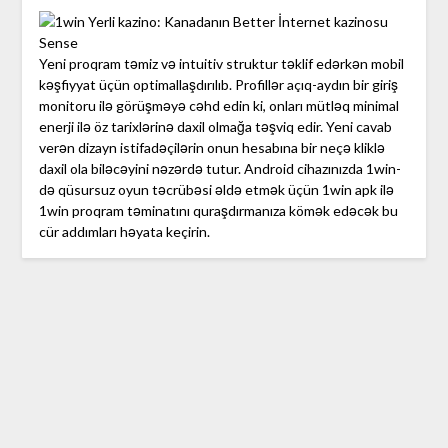
Yeni proqram təmiz və intuitiv struktur təklif edərkən mobil
kəşfiyyat üçün optimallaşdırılıb. Profillər açıq-aydın bir giriş
monitoru ilə görüşməyə cəhd edin ki, onları mütləq minimal
enerji ilə öz tarixlərinə daxil olmağa təşviq edir. Yeni cavab
verən dizayn istifadəçilərin onun hesabına bir neçə kliklə
daxil ola biləcəyini nəzərdə tutur. Android cihazınızda 1win-
də qüsursuz oyun təcrübəsi əldə etmək üçün 1win apk ilə
1win proqram təminatını quraşdırmanıza kömək edəcək bu
cür addımları həyata keçirin.