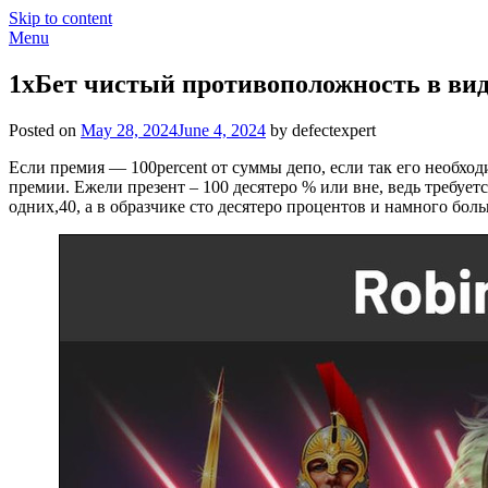
Skip to content
Menu
1хБет чистый противоположность в ви
Posted on
May 28, 2024
June 4, 2024
by defectexpert
Если премия — 100percent от суммы депо, если так его необх
премии. Ежели презент – 100 десятеро % или вне, ведь требуе
одних,40, а в образчике сто десятеро процентов и намного бол