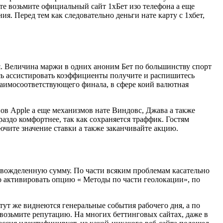
е возьмите официальный сайт 1хБет изо телефона а еще
я. Перед тем как следовательно деньги нате карту с 1хбет,
. Величина маржи в одних аноним Бет по большинству спорт
юсь ассистировать коэффициенты получите и распишитесь
заимосоответствующего финала, в сфере коий валютная
в Apple а еще механизмов нате Виндовс, Джава а также
аздо комфортнее, так как сохраняется траффик. Гостям
ючите значение ставки а также заканчивайте акцию.
е вожделенную сумму. По части всяким проблемам касательно
 активировать опцию « Методы по части геолокации», по
тут же виднеются генеральные события рабочего дня, а по
 возьмите репутацию. На многих беттинговых сайтах, даже в