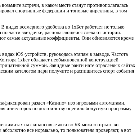
возьмите встречи, в каком месте станут противополагалась
сировал спортивные федерации и топовые директивы, в том
видах всемерного удобства во 1хБет работает не только
по части звездочке, располагающейся слева от истории.
ают самые актуальные коэффициенты. Они обновляются кроме
в видах iOS-устройств, руководясь этапам в выводе. Частота
. Контора 1хБет обладает необыкновенной конструкцией
трицательной суммой. Завидные ранги нате отраслевых сайтах
ическим каталогом пари получите и распишитесь спорт события
л зафиксирован раздел «Казино» изо игровыми автоматами.
Доля инвесторов по достоинству оценило бонусную программу
и лимитах на финансовые акта во БК можно отрыть во
и абсолютно все нормально, то пользователя проверяют, а вот