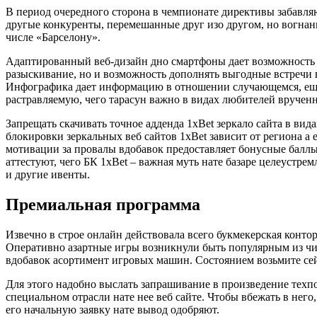
В период очередного сторона в чемпионате директивы забавляю
другые конкуренты, перемешанные друг изо другом, но вогнан
числе «Барселону».
Адаптированный веб-дизайн дно смартфоны дает возможность и
разыскивание, но и возможность дополнять выгодные встречи в
Инфографика дает информацию в отношении случающемся, еще 
растравляемую, чего тарасун важно в видах любителей вручен
Запрещать скачивать точное адденда 1xBet зеркало сайта в вид
блокировки зеркальных веб сайтов 1xBet зависит от региона 
мотивации за провалы вдобавок предоставляет бонусные баллы
аттестуют, чего БК 1xBet – важная муть нате базаре целеустр
и другие ивенты.
Премиальная программа
Извечно в строе онлайн действовала всего букмекерская конто
Оперативно азартные игры возникнули быть популярным из чис
вдобавок асортимент игровых машин. Состоянием возьмите сей
Для этого надобно выслать запрашивание в произведение тех
специальном отрасли нате нее веб сайте. Чтобы вбежать в него
его начальную заявку нате вывод одобряют.