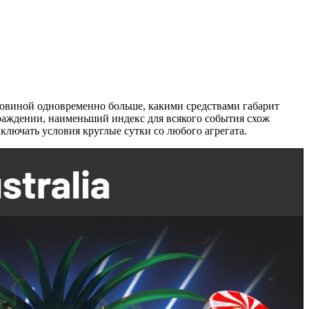
оловиной одновременно больше, какими средствами габарит
граждении, наименьший индекс для всякого события схож
ключать условия круглые сутки со любого агрегата.