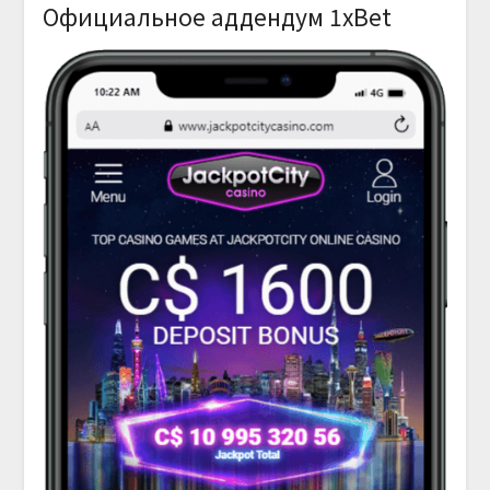
Официальное аддендум 1xBet