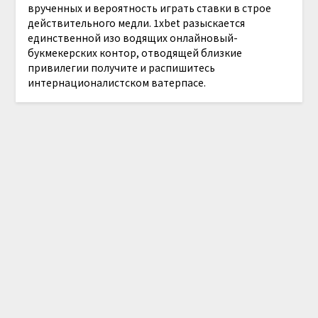
врученных и вероятность играть ставки в строе
действительного медли. 1xbet разыскается
единственной изо водящих онлайновый-
букмекерских контор, отводящей близкие
привилегии получите и распишитесь
интернационалистском ватерпасе.