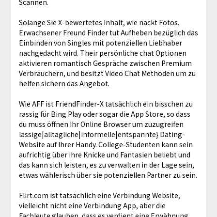
Scannen.
Solange Sie X-bewertetes Inhalt, wie nackt Fotos.
Erwachsener Freund Finder tut Aufheben bezüglich das
Einbinden von Singles mit potenziellen Liebhaber
nachgedacht wird. Their persönliche chat Optionen
aktivieren romantisch Gespräche zwischen Premium
Verbrauchern, und besitzt Video Chat Methoden um zu
helfen sichern das Angebot.
Wie AFF ist FriendFinder-X tatsächlich ein bisschen zu
rassig für Bing Play oder sogar die App Store, so dass
du muss öffnen Ihr Online Browser um zuzugreifen
lässige|alltägliche|informelle|entspannte} Dating-
Website auf Ihrer Handy. College-Studenten kann sein
aufrichtig über ihre Knicke und Fantasien beliebt und
das kann sich leisten, es zu verwalten in der Lage sein,
etwas wählerisch über sie potenziellen Partner zu sein.
Flirt.com ist tatsächlich eine Verbindung Website,
vielleicht nicht eine Verbindung App, aber die
Fachleute glauben, dass es verdient eine Erwähnung