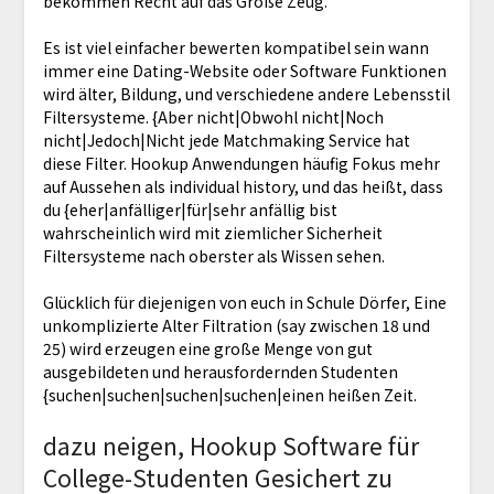
bekommen Recht auf das Große Zeug.
Es ist viel einfacher bewerten kompatibel sein wann
immer eine Dating-Website oder Software Funktionen
wird älter, Bildung, und verschiedene andere Lebensstil
Filtersysteme. {Aber nicht|Obwohl nicht|Noch
nicht|Jedoch|Nicht jede Matchmaking Service hat
diese Filter. Hookup Anwendungen häufig Fokus mehr
auf Aussehen als individual history, ​​und das heißt, dass
du {eher|anfälliger|für|sehr anfällig bist
wahrscheinlich wird mit ziemlicher Sicherheit
Filtersysteme nach oberster als Wissen sehen.
Glücklich für diejenigen von euch in Schule Dörfer, Eine
unkomplizierte Alter Filtration (say zwischen 18 und
25) wird erzeugen eine große Menge von gut
ausgebildeten und herausfordernden Studenten
{suchen|suchen|suchen|suchen|einen heißen Zeit.
dazu neigen, Hookup Software für
College-Studenten Gesichert zu