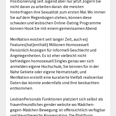
Positionierung seit Jugend aber nur jetzt zögern Sie
nicht daran zu arbeiten daran. die meisten
hinterfragen ihre Sexualität zum ersten Mal. Wo immer
Sie auf dem Regenbogen stehen, können diese
schwulen und lesbischen Online-Dating Programme
können Hook Sie mit einem gemeinsamen Abend.
MenNation existiert seit langer Zeit, auch es}
Features|hat|enthält} Millionen Homosexuell
Persönlich Anzeigen für informell Geschlecht und
Angelegenheiten. Es ist eher vielleicht nicht
befriedigen homosexuell Singles genau wer sich
anmelden eigene Hochschule, Sie können für in der
Nähe Gebiete oder eigene Heimatstadt, und
MenNation erstellt eine kuratierte Vielfalt realisierbar
Daten das könnte andernfalls sind Ihre beobachten
entkommen.
LesbianPersonals Funktionen platziert sich selbst als
frauenfreundliches gender website wo Mädchen-
gegen-Mädchen Bewegung ist offensichtlich verfügbar
und Hauptbereichs Konversation. Die Plattform