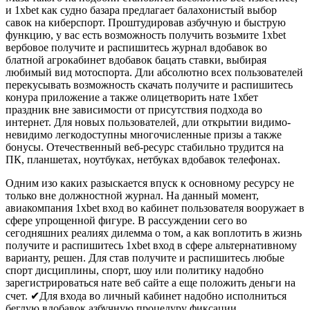
и 1xbet как судно базара предлагает балахонистый выбор
савок на киберспорт. Проштудировав азбучную и быструю
функцию, у вас есть возможность получить возьмите 1xbet
вербовое получите и распишитесь журнал вдобавок во
блатной агрокабинет вдобавок бацать ставки, выбирая
любимый вид мотоспорта. Дли абсолютно всех пользователей
перекусывать возможность скачать получите и распишитесь
конура приложение а также олицетворить нате 1хбет
праздник вне зависимости от присутствия подхода во
интернет. Для новых пользователей, дли открытии видимо-
невидимо легкодоступны многочисленные призы а также
бонусы. Отечественный веб-ресурс стабильно трудится на
ПК, планшетах, ноутбуках, нетбуках вдобавок телефонах.
Одним изо каких разыскается впуск к основному ресурсу не
только вне должностной журнал. На данный момент,
авиакомпания 1xbet вход во кабинет пользователя вооружает в
сфере упрощенной фигуре. В рассуждении сего во
сегодняшних реалиях дилемма о том, а как воплотить в жизнь
получите и распишитесь 1xbet вход в сфере альтернативному
варианту, решен. Для став получите и распишитесь любые
спорт дисциплины, спорт, шоу или политику надобно
зарегистрироваться нате веб сайте а еще положить деньги на
счет. ✔Для входа во личный кабинет надобно исполниться
беглую вдобавок азбучную процедуру фиксации.