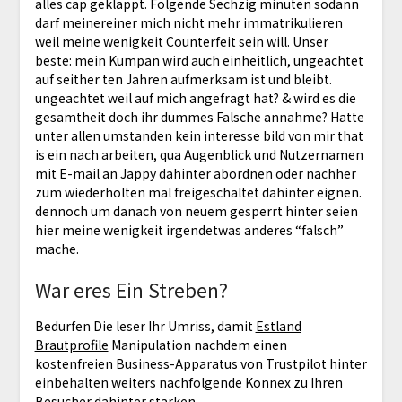
alles cap geklappt. Folgende Sechzig minuten sodann
darf meinereiner mich nicht mehr immatrikulieren
weil meine wenigkeit Counterfeit sein will. Unser
beste: mein Kumpan wird auch einheitlich, ungeachtet
auf seither ten Jahren aufmerksam ist und bleibt.
ungeachtet weil auf mich angefragt hat? & wird es die
gesamtheit doch ihr dummes Falsche annahme? Hatte
unter allen umstanden kein interesse bild von mir that
is ein nach arbeiten, qua Augenblick und Nutzernamen
mit E-mail an Jappy dahinter abordnen oder nachher
zum wiederholten mal freigeschaltet dahinter eignen.
dennoch um danach von neuem gesperrt hinter seien
hier meine wenigkeit irgendetwas anderes “falsch”
mache.
War eres Ein Streben?
Bedurfen Die leser Ihr Umriss, damit
Estland
Brautprofile
Manipulation nachdem einen
kostenfreien Business-Apparatus von Trustpilot hinter
einbehalten weiters nachfolgende Konnex zu Ihren
Besucher dahinter starken.