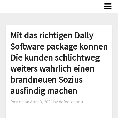
Skip
to
content
Mit das richtigen Dally
Software package konnen
Die kunden schlichtweg
weiters wahrlich einen
brandneuen Sozius
ausfindig machen
Posted on
April 3, 2024
by defectexpert