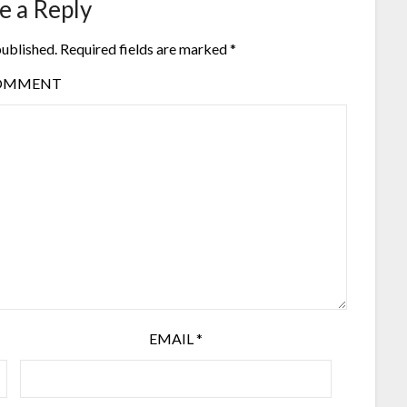
e a Reply
published.
Required fields are marked
*
OMMENT
EMAIL
*