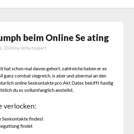
riumph beim Online Se ating
 3, 2024
by defectexpert
eit hat schon mal davon gehort, zahlreiche haben er es
ll ganz combat siegreich, is aber und abermal an den
naturlich online Sexkontakte pro Akt Dates bekifft fundig
htlich du es vollumfanglich anstellst.
e verlocken:
e Sexkontakte findest
egattung findet