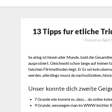
Skip
to
content
13 Tipps fur etliche T
Posted on
April
Se ating ist hinein aller Munde, bald die Gesamth
ausprobiert. Gleichwohl schon lange auf keinen fa
falschen Flirtmethoden liegt. Er Es sei kein uber
werden, allerdings musst du nachvollziehen, hinsic
Unser konnte dich zweite Geig
7 Grunde wie kommt es, dass… du online kein
9 Grunde, weswegen man im WWW leichter B