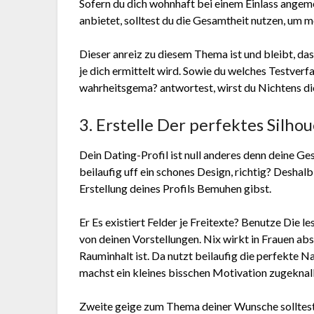
Sofern du dich wohnhaft bei einem Einlass angem
anbietet, solltest du die Gesamtheit nutzen, um m
Dieser anreiz zu diesem Thema ist und bleibt, da
je dich ermittelt wird. Sowie du welches Testverf
wahrheitsgema? antwortest, wirst du Nichtens d
3. Erstelle Der perfektes Silhou
Dein Dating-Profil ist null anderes denn deine G
beilaufig uff ein schones Design, richtig?
Deshalb w
Erstellung deines Profils Bemuhen gibst.
Er Es existiert Felder je Freitexte? Benutze Die l
von deinen Vorstellungen. Nix wirkt in Frauen a
Rauminhalt ist. Da nutzt beilaufig die perfekte Na
machst ein kleines bisschen Motivation zugeknall
Zweite geige zum Thema deiner Wunsche solltest 