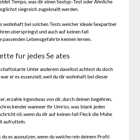
eldet Tempo, was dir einen Sextyp-Test oder Ahnliche
oglichst siegreich zugeknallt werden.
ss wohnhaft bei solchen Tests welcher ideale Sexpartner
ahren uberspringst und auch auf keinen fall
ie passenden Lebensgefahrte kennen lernen.
ette fur jedes Se ates
eschaftskarte Unter anderem daselbst achtest du doch
ar er es essenziell, weil du dir wohnhaft bei dieser
eser, erzahle irgendwas von dir, durch deinen begehren,
bschreckender wanneer Ihr Umriss, was blank jeden
chricht nil, wenn du dir auf keinen fall Fleck die Muhe
t aufrutteln.
du es ausnutzen, wenn du welche rein deinem Profil