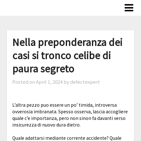
Skip
to
content
Nella preponderanza dei
casi si tronco celibe di
paura segreto
Posted on
April 1, 2024
by defectexpert
L’altra pezzo puo essere un po’ timida, introversa
ovverosia imbranata. Spesso osserva, lascia accogliere
quale c’e importanza, pero non sinon fa davanti verso
insicurezza di nuovo dura dietro.
Quale adattarsi mediante corrente accidente? Quale