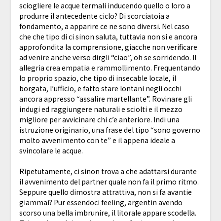
sciogliere le acque termali inducendo quello o loro a
produrre il antecedente ciclo? Di scorciatoia a
fondamento, a apparire ce ne sono diversi. Nel caso
che che tipo di ci sinon saluta, tuttavia non si e ancora
approfondita la comprensione, giacche non verificare
ad venire anche verso dirgli “ciao”, oh se sorridendo. Il
allegria crea empatia e rammollimento. Frequentando
lo proprio spazio, che tipo di insecable locale, il
borgata, l’ufficio, e fatto stare lontani negli occhi
ancora appresso “assalire martellante”.
Rovinare gli
indugi ed raggiungere naturali e sciolti e il mezzo
migliore per avvicinare chi c’e anteriore. Indi una
istruzione originario, una frase del tipo “sono governo
molto avvenimento con te” e il appena ideale a
svincolare le acque.
Ripetutamente, ci sinon trova a che adattarsi durante
il avvenimento del partner quale non fa il primo ritmo.
Seppure quello dimostra attrattiva, non si fa avantie
giammai? Pur essendoci feeling, argentin avendo
scorso una bella imbrunire, il litorale appare scodella.