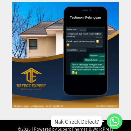
WhatsApp
WhatsApp
Nak Check Defect?
WhatsApp
©2026
| Powered by
SuperbThemes
& WordPress