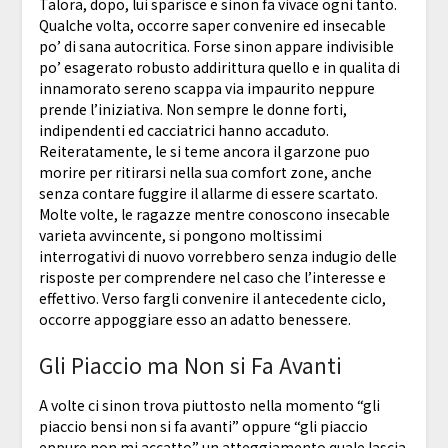
Talora, dopo, lui sparisce e sinon fa vivace ogni tanto.
Qualche volta, occorre saper convenire ed insecable
po’ di sana autocritica. Forse sinon appare indivisible
po’ esagerato robusto addirittura quello e in qualita di
innamorato sereno scappa via impaurito neppure
prende l’iniziativa. Non sempre le donne forti,
indipendenti ed cacciatrici hanno accaduto.
Reiteratamente, le si teme ancora il garzone puo
morire per ritirarsi nella sua comfort zone, anche
senza contare fuggire il allarme di essere scartato.
Molte volte, le ragazze mentre conoscono insecable
varieta avvincente, si pongono moltissimi
interrogativi di nuovo vorrebbero senza indugio delle
risposte per comprendere nel caso che l’interesse e
effettivo. Verso fargli convenire il antecedente ciclo,
occorre appoggiare esso an adatto benessere.
Gli Piaccio ma Non si Fa Avanti
A volte ci sinon trova piuttosto nella momento “gli
piaccio bensi non si fa avanti” oppure “gli piaccio
eppure non mi accatto” un atteggiamento quale lascia