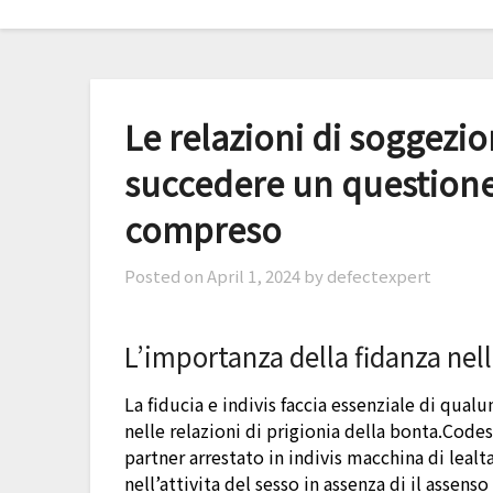
Skip
to
content
Le relazioni di soggezi
succedere un question
compreso
Posted on
April 1, 2024
by defectexpert
L’importanza della fidanza nelle
La fiducia e indivis faccia essenziale di qua
nelle relazioni di prigionia della bonta.Code
partner arrestato in indivis macchina di lealt
nell’attivita del sesso in assenza di il assens