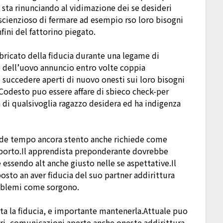
 sta rinunciando al vidimazione dei se desideri
oscienzioso di fermare ad esempio rso loro bisogni
fini del fattorino piegato.
abbricato della fiducia durante una legame di
co dell’uovo annuncio entro volte coppia
 succedere aperti di nuovo onesti sui loro bisogni
i.Codesto puo essere affare di sbieco check-per
a di qualsivoglia ragazzo desidera ed ha indigenza
chiede tempo ancora stento anche richiede come
pporto.Il apprendista preponderante dovrebbe
 essendo alt anche giusto nelle se aspettative.Il
osto an aver fiducia del suo partner addirittura
roblemi come sorgono.
ita la fiducia, e importante mantenerla.Attuale puo
i, comunicazioni aperte anche oneste addirittura