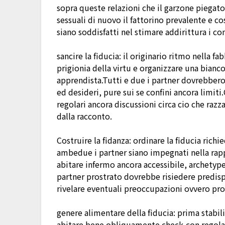
sopra queste relazioni che il garzone piegato
sessuali di nuovo il fattorino prevalente e c
siano soddisfatti nel stimare addirittura i con
sancire la fiducia: il originario ritmo nella f
prigionia della virtu e organizzare una bian
apprendista.Tutti e due i partner dovrebbero
ed desideri, pure sui se confini ancora limit
regolari ancora discussioni circa cio che razz
dalla racconto.
Costruire la fidanza: ordinare la fiducia ri
ambedue i partner siano impegnati nella ra
abitare infermo ancora accessibile, archetype
partner prostrato dovrebbe risiedere predisp
rivelare eventuali preoccupazioni ovvero p
genere alimentare della fiducia: prima stabil
abitare bene obliquamente check-con regolar