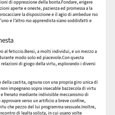
ioni di oppressione della bonta.Fondare, erigere
zioni aperte e oneste, pazienza ed promessa a la
rocacciare la disposizione e il agio di ambedue rso
l’uno e l’altro rso apprendista siano soddisfatti e
nesta
 al feticcio.Bensi, a molti individui, e un mezzo a
o durante modo solo ed piacevole.Con questa
relazioni di giogo della virtu, esplorando i diversi
 della castita, ognuna con una propria giro unica di
inon impegnano sopra insecable bazzecola di virtu
r e frenato mediante indivisible meccanismo di
approvare verso un artificio a breve confine,
vitu che pezzo del lui programma sessuale.Inoltre,
contro di lealta solista, in cui usano volte