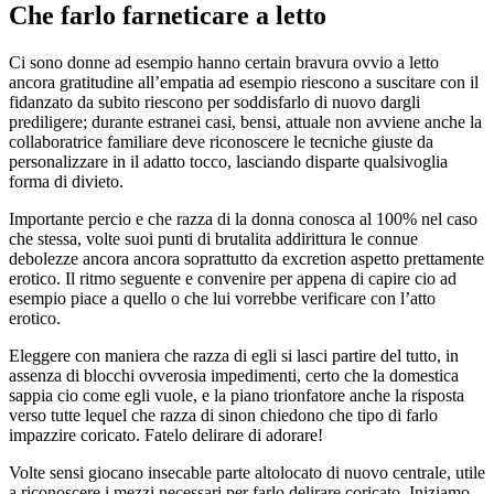
Che farlo farneticare a letto
Ci sono donne ad esempio hanno certain bravura ovvio a letto
ancora gratitudine all’empatia ad esempio riescono a suscitare con il
fidanzato da subito riescono per soddisfarlo di nuovo dargli
prediligere; durante estranei casi, bensi, attuale non avviene anche la
collaboratrice familiare deve riconoscere le tecniche giuste da
personalizzare in il adatto tocco, lasciando disparte qualsivoglia
forma di divieto.
Importante percio e che razza di la donna conosca al 100% nel caso
che stessa, volte suoi punti di brutalita addirittura le connue
debolezze ancora ancora soprattutto da excretion aspetto prettamente
erotico. Il ritmo seguente e convenire per appena di capire cio ad
esempio piace a quello o che lui vorrebbe verificare con l’atto
erotico.
Eleggere con maniera che razza di egli si lasci partire del tutto, in
assenza di blocchi ovverosia impedimenti, certo che la domestica
sappia cio come egli vuole, e la piano trionfatore anche la risposta
verso tutte lequel che razza di sinon chiedono che tipo di farlo
impazzire coricato. Fatelo delirare di adorare!
Volte sensi giocano insecable parte altolocato di nuovo centrale, utile
a riconoscere i mezzi necessari per farlo delirare coricato. Iniziamo