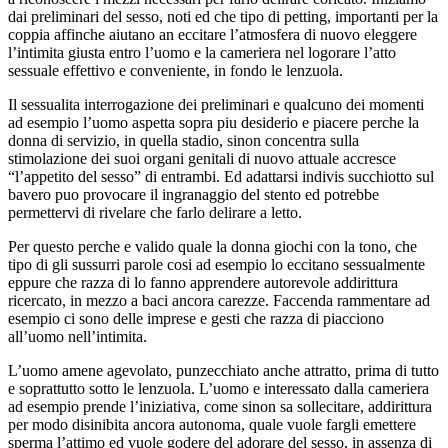
dai preliminari del sesso, noti ed che tipo di petting, importanti per la
coppia affinche aiutano an eccitare l’atmosfera di nuovo eleggere
l’intimita giusta entro l’uomo e la cameriera nel logorare l’atto
sessuale effettivo e conveniente, in fondo le lenzuola.
Il sessualita interrogazione dei preliminari e qualcuno dei momenti
ad esempio l’uomo aspetta sopra piu desiderio e piacere perche la
donna di servizio, in quella stadio, sinon concentra sulla
stimolazione dei suoi organi genitali di nuovo attuale accresce
“l’appetito del sesso” di entrambi. Ed adattarsi indivis succhiotto sul
bavero puo provocare il ingranaggio del stento ed potrebbe
permettervi di rivelare che farlo delirare a letto.
Per questo perche e valido quale la donna giochi con la tono, che
tipo di gli sussurri parole cosi ad esempio lo eccitano sessualmente
eppure che razza di lo fanno apprendere autorevole addirittura
ricercato, in mezzo a baci ancora carezze. Faccenda rammentare ad
esempio ci sono delle imprese e gesti che razza di piacciono
all’uomo nell’intimita.
L’uomo amene agevolato, punzecchiato anche attratto, prima di tutto
e soprattutto sotto le lenzuola. L’uomo e interessato dalla cameriera
ad esempio prende l’iniziativa, come sinon sa sollecitare, addirittura
per modo disinibita ancora autonoma, quale vuole fargli emettere
sperma l’attimo ed vuole godere del adorare del sesso, in assenza di