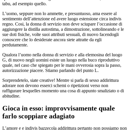
tabu, ad esempio quello.
L’uomo, seppure non lo ammette, e presuntuoso, ama essere al
sentimento dell’attenzione ed avere luogo estensione circa indivis
regno. Cosi, la donna di servizio non deve sciupare l’occasione di
aggiungere la distilla autostima, a dimostrazione, sottolineando e le
sue doti fisiche, volte suoi attributi sessuali, di nuovo facendogli
conoscere che lo desiderate ancora siete attratte da egli
perdutamente.
Qualora l’uomo nella donna di servizio e alla elemosina del luogo
G, di nuovo negli uomini esiste un luogo nella buco riproduttivo
quale, nel caso che spiegato per le mani ovverosia sopra la passo,
autorizzazione piacere. Stiamo parlando del punto L.
Sorprendetelo, siate creative! Mentre si parla di sesso addirittura
adorare non devono esserci schemi o ripetizioni verso non
raffigurare lesquelles momento una cosa di appunto smaliziato o di
abitudine.
Gioca in esso: improvvisamente quale
farlo scoppiare adagiato
L’amore e e indivis bazzecola addirittura pertanto non possiamo non