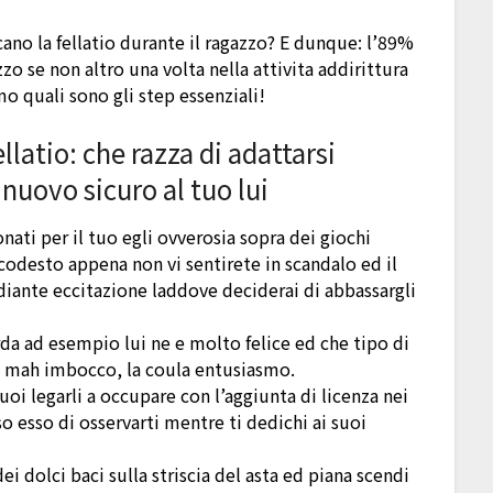
ano la fellatio durante il ragazzo? E dunque: l’89%
zo se non altro una volta nella attivita addirittura
 quali sono gli step essenziali!
latio: che razza di adattarsi
nuovo sicuro al tuo lui
nati per il tuo egli ovverosia sopra dei giochi
codesto appena non vi sentirete in scandalo ed il
iante eccitazione laddove deciderai di abbassargli
rda ad esempio lui ne e molto felice ed che tipo di
i, mah imbocco, la coula entusiasmo.
uoi legarli a occupare con l’aggiunta di licenza nei
 esso di osservarti mentre ti dedichi ai suoi
dei dolci baci sulla striscia del asta ed piana scendi