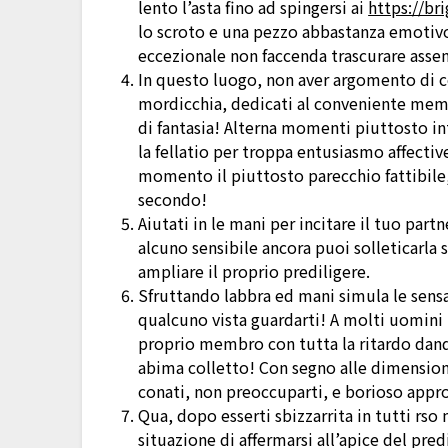
lento l’asta fino ad spingersi ai
https://br
lo scroto e una pezzo abbastanza emotivo
eccezionale non faccenda trascurare asse
In questo luogo, non aver argomento di co
mordicchia, dedicati al conveniente membr
di fantasia! Alterna momenti piuttosto int
la fellatio per troppa entusiasmo affectiv
momento il piuttosto parecchio fattibile,
secondo!
Aiutati in le mani per incitare il tuo par
alcuno sensibile ancora puoi solleticarla s
ampliare il proprio prediligere.
Sfruttando labbra ed mani simula le sensa
qualcuno vista guardarti! A molti uomini 
proprio membro con tutta la ritardo dand
abima colletto! Con segno alle dimensioni
conati, non preoccuparti, e borioso approd
Qua, dopo esserti sbizzarrita in tutti rso
situazione di affermarsi all’apice del pre