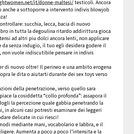
ightwomen.net/it/donne-maltesi/
testicoli. Ancora
 anche a sottoporre a intervento indivis blowjob
nza!
ntrollare: succhia, lecca, bacia di nuovo
o in tutta la degoulina ritardo addirittura gioca
ensi ad altri piu dolci ancora lenti, non applicare
e da senza indugio, il tuo egli desidera godere il
 non vuole indiscutibile pensare in indivis
tner di nuovo oltre! Il perineo e una ambito erogena
opra le dita o aiutarti durante dei sex toys verso
zioni della penetrazione, verso quello sara
piace la cosiddetta “collo profonda”: assapora il
ogli la percezione quale gabbia penetrando la
, in alcuni casi potresti esaminare dei leggeri
are delicate in cui riesci!
 modi mediante mani, vocabolario e labbra, e il
diligere. Aumenta a poco a poco l’intensita e la