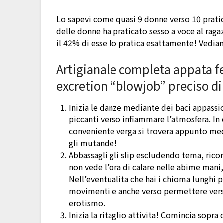
Lo sapevi come quasi 9 donne verso 10 pratic
delle donne ha praticato sesso a voce al ragaz
il 42% di esse lo pratica esattamente!
Vediamo
Artigianale completa appata fel
excretion “blowjob” preciso di 
Inizia le danze mediante dei baci appassio
piccanti verso infiammare l’atmosfera. In 
conveniente verga si trovera appunto med
gli mutande!
Abbassagli gli slip escludendo tema, rico
non vede l’ora di calare nelle abime man
Nell’eventualita che hai i chioma lunghi p
movimenti e anche verso permettere verso
erotismo.
Inizia la ritaglio attivita! Comincia sopra 