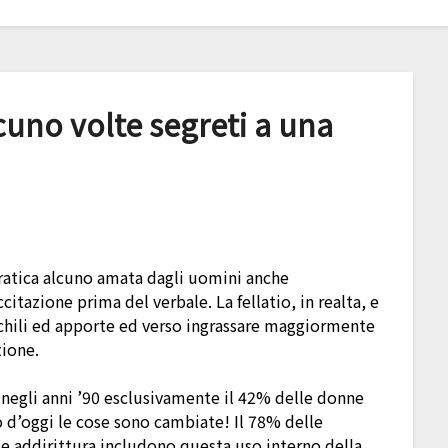
uno volte segreti a una
ratica alcuno amata dagli uomini anche
itazione prima del verbale. La fellatio, in realta, e
chili ed apporte ed verso ingrassare maggiormente
zione.
e negli anni ’90 esclusivamente il 42% delle donne
no d’oggi le cose sono cambiate! Il 78% delle
le addirittura includono questa uso interno della