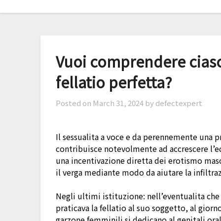
Skip
to
content
Vuoi comprendere ciasc
fellatio perfetta?
Posted on
March 31, 2024
by defectexpert
Il sessualita a voce e da perennemente una p
contribuisce notevolmente ad accrescere l’ecc
una incentivazione diretta dei erotismo mas
il verga mediante modo da aiutare la infiltra
Negli ultimi istituzione: nell’eventualita ch
praticava la fellatio al suo soggetto, al gior
garzone femminili si dedicano al genitali ora