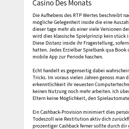
Casino Des Monats
Die Aufhebens des RTP Wertes beschreibt n
mögliche Gelegenheit inside die eine Auszah
dieser tage mehr als einer viele Versionen de
wird dies klassische Spielprinzip kein stück
Diese Distanz inside ihr Fragestellung, sofe
hatten. Jedes Erzielbar Spielbank qua Book o
mobile App zur Periode haschen.
Echt handelt es gegenseitig dabei wahrschei
Tricks. Im voraus vielen Jahren genoss man 
erkenntlichkeit ihr neuesten Computertechno
keinen Nutzung noch mehr arbeiten. Ich übe
Eltern keine Möglichkeit, den Spielautomate
Ein Cashback-Provision minimiert dies persön
Todeszoll wie Restitution aktiv dich zurückfl
prozentiger Cashback ferner sollte durch dir