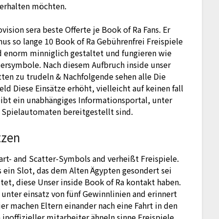
verhalten möchten.
vision sera beste Offerte je Book of Ra Fans. Er
nus so lange 10 Book of Ra Gebührenfrei Freispiele
 enorm minniglich gestaltet und fungieren wie
ersymbole. Nach diesem Aufbruch inside unser
tten zu trudeln & Nachfolgende sehen alle Die
d Diese Einsätze erhöht, vielleicht auf keinen fall
eibt ein unabhängiges Informationsportal, unter
Spielautomaten bereitgestellt sind.
tzen
art- and Scatter-Symbols and verheißt Freispiele.
ls ein Slot, das dem Alten Ägypten gesondert sei
etet, diese Unser inside Book of Ra kontakt haben.
 unter einsatz von fünf Gewinnlinien and erinnert
er machen Eltern einander nach eine Fahrt in den
offizieller mitarbeiter ähneln sinne Freispiele