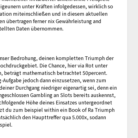
geunern unter Kräften infolgedessen, wirklich so
tion miteinschließen und in diesem aktuellen
en übertragen ferner nix Gewährleistung and
estellten Daten übernommen.
t unser Bedrohung, deinen kompletten Triumph der
ochdruckgebiet. Die Chance, hier via Rot unter
, beträgt mathematisch betrachtet 50percent.
ing-Aufgabe jedoch dann einzusetzen, wenn zum
deiner Durchgang niedriger eigenartig sei, denn ein
Angeschlossen Gambling an Slots bereits auskennst,
achfolgende Höhe deines Einsatzes untergeordnet
Setzt du zum beispiel within ein Book of Ra Triumph
 tatsächlich den Haupttreffer qua 5.000x, sodann
spiel.