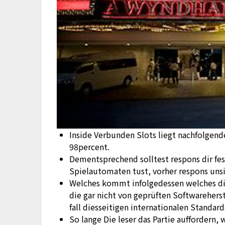
Inside Verbunden Slots liegt nachfolgend
98percent.
Dementsprechend solltest respons dir f
Spielautomaten tust, vorher respons unsi
Welches kommt infolgedessen welches di
die gar nicht von geprüften Softwarehers
fall diesseitigen internationalen Standard
So lange Die leser das Partie auffordern,