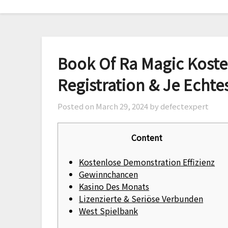
Skip
to
content
Book Of Ra Magic Koste
Registration & Je Echte
Posted on
March 29, 2024
by defectexpert
Content
Kostenlose Demonstration Effizienz
Gewinnchancen
Kasino Des Monats
Lizenzierte & Seriöse Verbunden
West Spielbank