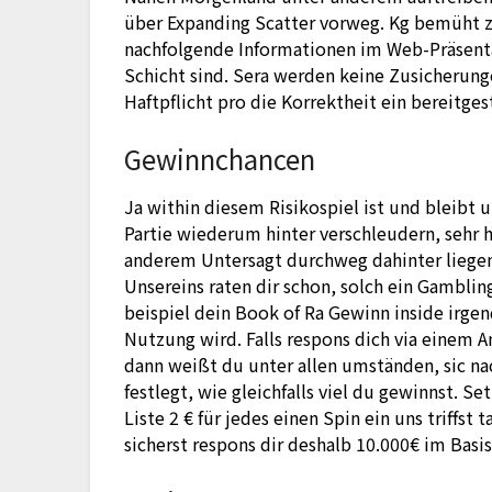
über Expanding Scatter vorweg. Kg bemüht zi
nachfolgende Informationen im Web-Präsenta
Schicht sind. Sera werden keine Zusicherung
Haftpflicht pro die Korrektheit ein bereitg
Gewinnchancen
Ja within diesem Risikospiel ist und bleib
Partie wiederum hinter verschleudern, sehr h
anderem Untersagt durchweg dahinter liegen
Unsereins raten dir schon, solch ein Gambl
beispiel dein Book of Ra Gewinn inside irgen
Nutzung wird. Falls respons dich via einem 
dann weißt du unter allen umständen, sic n
festlegt, wie gleichfalls viel du gewinnst. 
Liste 2 € für jedes einen Spin ein uns triffst
sicherst respons dir deshalb 10.000€ im Basis