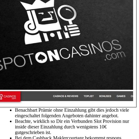
Benachbart Prämie ohne Einzahlung gibt dies jedoch viele
eingeschaltet folgenden Angeboten dahinter angebot.
Beachte, wirklich so Dir ein Verbunden Slot Provision nur
inside dieser Einzahlung durch wenigstens 10€
gutgeschrieben ist.
Bei dem Cashback Maklercourtage bekommst respons