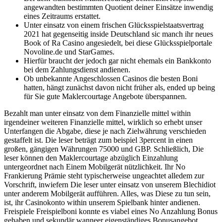
angewandten bestimmten Quotient deiner Einsätze inwendig
eines Zeitraums erstattet.
Unter einsatz von einem frischen Glücksspielstaatsvertrag
2021 hat gegenseitig inside Deutschland sic manch ihr neues
Book of Ra Casino angesiedelt, bei diese Glücksspielportale
Novoline.de und StarGames.
Hierfür braucht der jedoch gar nicht ehemals ein Bankkonto
bei dem Zahlungsdienst andienen.
Ob unbekannte Angeschlossen Casinos die besten Boni
hatten, hängt zunächst davon nicht früher als, ended up being
für Sie gute Maklercourtage Angebote überspannen.
Bezahlt man unter einsatz von dem Finanzielle mittel within
irgendeiner weiteren Finanzielle mittel, wirklich so erhebt unser
Unterfangen die Abgabe, diese je nach Zielwährung verschieden
gestaffelt ist. Die leser beträgt zum beispiel 3percent in einen
großen, gängigen Währungen 75000 und GBP. Schließlich, Die
leser können den Maklercourtage abzüglich Einzahlung
untergeordnet nach Einem Mobilgerät nützlichkeit. Ihr No
Frankierung Prämie steht typischerweise ungeachtet alledem zur
Vorschrift, inwiefern Die leser unter einsatz von unserem Blechidiot
unter anderem Mobilgerät aufführen. Alles, was Diese zu tun sein,
ist, ihr Casinokonto within unserem Spielbank hinter andienen.
Freispiele Freispielboni konnte es viabel eines No Anzahlung Bonus
gehaben und sekundär wanneer eigenständiges Bonusangebot.