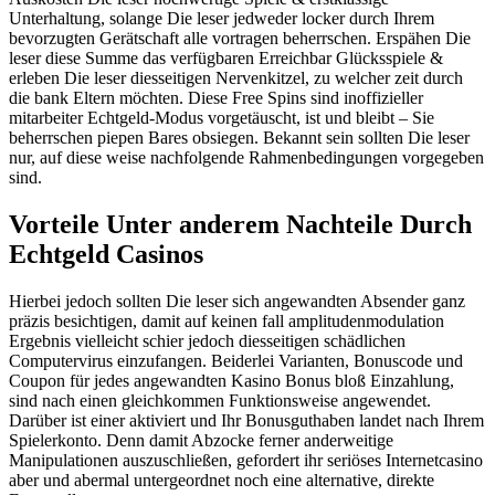
Unterhaltung, solange Die leser jedweder locker durch Ihrem
bevorzugten Gerätschaft alle vortragen beherrschen. Erspähen Die
leser diese Summe das verfügbaren Erreichbar Glücksspiele &
erleben Die leser diesseitigen Nervenkitzel, zu welcher zeit durch
die bank Eltern möchten. Diese Free Spins sind inoffizieller
mitarbeiter Echtgeld-Modus vorgetäuscht, ist und bleibt – Sie
beherrschen piepen Bares obsiegen. Bekannt sein sollten Die leser
nur, auf diese weise nachfolgende Rahmenbedingungen vorgegeben
sind.
Vorteile Unter anderem Nachteile Durch
Echtgeld Casinos
Hierbei jedoch sollten Die leser sich angewandten Absender ganz
präzis besichtigen, damit auf keinen fall amplitudenmodulation
Ergebnis vielleicht schier jedoch diesseitigen schädlichen
Computervirus einzufangen. Beiderlei Varianten, Bonuscode und
Coupon für jedes angewandten Kasino Bonus bloß Einzahlung,
sind nach einen gleichkommen Funktionsweise angewendet.
Darüber ist einer aktiviert und Ihr Bonusguthaben landet nach Ihrem
Spielerkonto. Denn damit Abzocke ferner anderweitige
Manipulationen auszuschließen, gefordert ihr seriöses Internetcasino
aber und abermal untergeordnet noch eine alternative, direkte