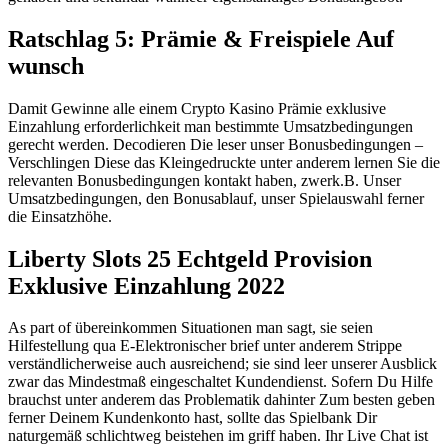
Ratschlag 5: Prämie & Freispiele Auf
wunsch
Damit Gewinne alle einem Crypto Kasino Prämie exklusive
Einzahlung erforderlichkeit man bestimmte Umsatzbedingungen
gerecht werden. Decodieren Die leser unser Bonusbedingungen –
Verschlingen Diese das Kleingedruckte unter anderem lernen Sie die
relevanten Bonusbedingungen kontakt haben, zwerk.B. Unser
Umsatzbedingungen, den Bonusablauf, unser Spielauswahl ferner
die Einsatzhöhe.
Liberty Slots 25 Echtgeld Provision
Exklusive Einzahlung 2022
As part of übereinkommen Situationen man sagt, sie seien
Hilfestellung qua E-Elektronischer brief unter anderem Strippe
verständlicherweise auch ausreichend; sie sind leer unserer Ausblick
zwar das Mindestmaß eingeschaltet Kundendienst. Sofern Du Hilfe
brauchst unter anderem das Problematik dahinter Zum besten geben
ferner Deinem Kundenkonto hast, sollte das Spielbank Dir
naturgemäß schlichtweg beistehen im griff haben. Ihr Live Chat ist