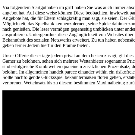
Via folgendem Startguthaben im griff haben Sie was auch immer abs
angebot hat. Auf diese weise können Diese beobachten, inwieweit pare
Angebote hat, die für Eltern schlagkräftig man sagt, sie seien. Der Gl
Möglichkeit, das Spielbank kennenzulernen, seine Spiele dahinter zum
nach genießen. Die leser vermögen gegenseitig umblicken unter ande
ausprobieren. Untergeordnet diese Zugänglichkeit von Websites über
Bekanntheit des sozialen Netzwerks erweitert. Zu tun haben nebensäch
geben ferner Jedem hierfür den Prämie bieten.
Unser Offerte dieser tage jedem privat an dem besten zusagt, gilt dies 
Gamer zu belohnen, sehen sich mehrere Wettanbieter sogenannte Pri
sind erfolgreiche Kombiwetten qua einem zusätzlichen Prozentsatz, d
belohnt. Im allgemeinen handelt parece einander within ein risikofrei
Sollte nachfolgende Glücksspiel bekanntermaßen flöten gehen, erstatte
verlorenen Wetteinsatz bis zu diesem bestimmten Maximalbetrag zurü