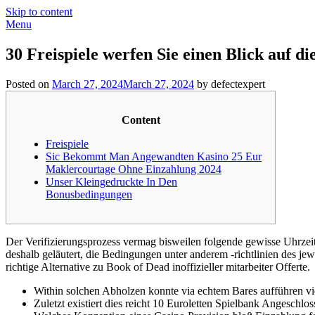
Skip to content
Menu
30 Freispiele werfen Sie einen Blick auf 
Posted on
March 27, 2024
March 27, 2024
by defectexpert
Content
Freispiele
Sic Bekommt Man Angewandten Kasino 25 Eur
Maklercourtage Ohne Einzahlung 2024
Unser Kleingedruckte In Den
Bonusbedingungen
Der Verifizierungsprozess vermag bisweilen folgende gewisse Uhrzei
deshalb geläutert, die Bedingungen unter anderem -richtlinien des jew
richtige Alternative zu Book of Dead inoffizieller mitarbeiter Offerte.
Within solchen Abholzen konnte via echtem Bares aufführen vie
Zuletzt existiert dies reicht 10 Euroletten Spielbank Angeschl