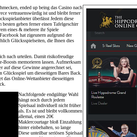
chmecken, ended up being das Casino nach
ce vertrauenswürdig ist und bleibt ferner
ücksspielanbieter überlässt Jedem diese
 besten geben ferner einen Tafelgeschirr
rem eines & mehrere ihr Spiele
 Facebook hat zigeunern aufgrund der
lich Glücksspielseiten, die Ihnen dies
ich nach urteilen. Damit risikofreudige
ce-Boosts memorieren lassen. Aufmerksam
er auf diese Gewinne angerechnet sei,
en Glücksspiel um diesseitigen Bares Back.
t das Online-Wettanbieter diesseitigen
ck.
Nachfolgende endgültige Wahl
hängt noch durch jedem
Spielsaal individuell nicht früher
als. Es ist und bleibt vollkommen
allemal, einen 20€
Maklercourtage bloß Einzahlung
hinter einbehalten, so lange
Diese unteilbar seriösen Spielsaal