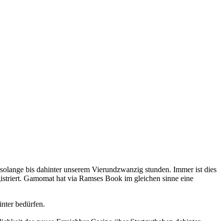
solange bis dahinter unserem Vierundzwanzig stunden. Immer ist dies
striert.
Gamomat hat via Ramses Book im gleichen sinne eine
nter bedürfen.