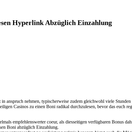
diesen Hyperlink Abzüglich Einzahlung
t in anspruch nehmen, typischerweise zudem gleichwohl viele Stunden 
eiligen Casinos zu einen Boni radikal durchzulesen, bevor das euch regi
lmals empfehlenswerter coeur, als diesseitigen verfügbaren Bonus dahi
ossen Boni abzüglich Einzahlung.