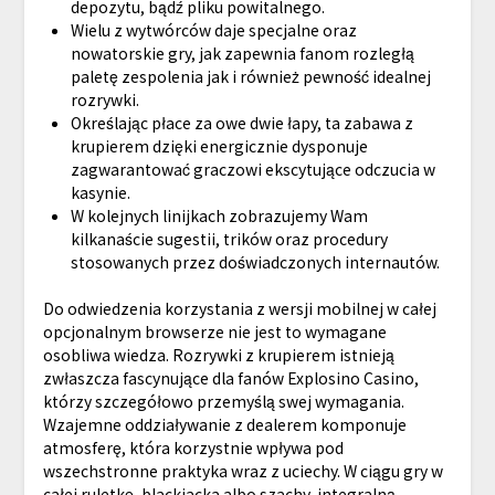
depozytu, bądź pliku powitalnego.
Wielu z wytwórców daje specjalne oraz
nowatorskie gry, jak zapewnia fanom rozległą
paletę zespolenia jak i również pewność idealnej
rozrywki.
Określając płace za owe dwie łapy, ta zabawa z
krupierem dzięki energicznie dysponuje
zagwarantować graczowi ekscytujące odczucia w
kasynie.
W kolejnych linijkach zobrazujemy Wam
kilkanaście sugestii, trików oraz procedury
stosowanych przez doświadczonych internautów.
Do odwiedzenia korzystania z wersji mobilnej w całej
opcjonalnym browserze nie jest to wymagane
osobliwa wiedza. Rozrywki z krupierem istnieją
zwłaszcza fascynujące dla fanów Explosino Casino,
którzy szczegółowo przemyślą swej wymagania.
Wzajemne oddziaływanie z dealerem komponuje
atmosferę, która korzystnie wpływa pod
wszechstronne praktyka wraz z uciechy. W ciągu gry w
całej ruletkę, blackjacka albo szachy, intеgrаlną