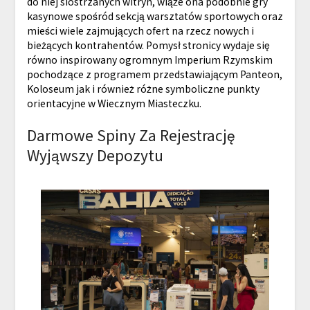
do niej siostrzanych witryn, wiąże ona podobnie gry
kasynowe spośród sekcją warsztatów sportowych oraz
mieści wiele zajmujących ofert na rzecz nowych i
bieżących kontrahentów. Pomysł stronicy wydaje się
równo inspirowany ogromnym Imperium Rzymskim
pochodzące z programem przedstawiającym Panteon,
Koloseum jak i również różne symboliczne punkty
orientacyjne w Wiecznym Miasteczku.
Darmowe Spiny Za Rejestrację
Wyjąwszy Depozytu