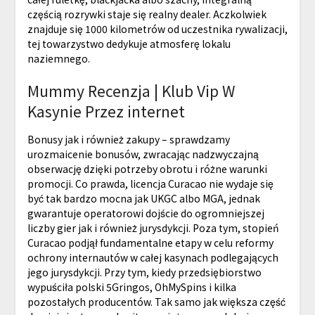
częścią rozrywki staje się realny dealer. Aczkolwiek
znajduje się 1000 kilometrów od uczestnika rywalizacji,
tej towarzystwo dedykuje atmosferę lokalu
naziemnego.
Mummy Recenzja | Klub Vip W
Kasynie Przez internet
Bonusy jak i również zakupy – sprawdzamy
urozmaicenie bonusów, zwracając nadzwyczajną
obserwację dzięki potrzeby obrotu i różne warunki
promocji. Co prawda, licencja Curacao nie wydaje się
być tak bardzo mocna jak UKGC albo MGA, jednak
gwarantuje operatorowi dojście do ogromniejszej
liczby gier jak i również jurysdykcji. Poza tym, stopień
Curacao podjął fundamentalne etapy w celu reformy
ochrony internautów w całej kasynach podlegających
jego jurysdykcji. Przy tym, kiedy przedsiębiorstwo
wypuściła polski 5Gringos, OhMySpins i kilka
pozostałych producentów. Tak samo jak większa część