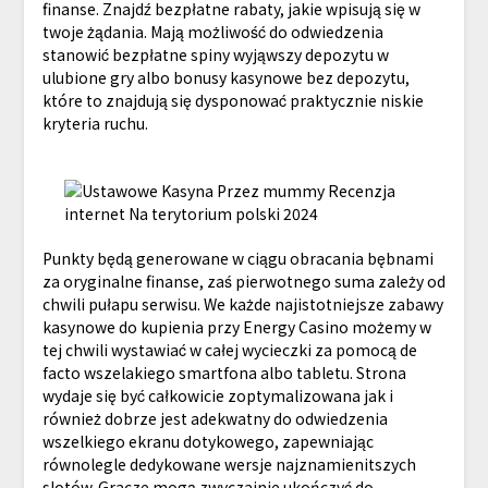
finanse. Znajdź bezpłatne rabaty, jakie wpisują się w
twoje żądania. Mają możliwość do odwiedzenia
stanowić bezpłatne spiny wyjąwszy depozytu w
ulubione gry albo bonusy kasynowe bez depozytu,
które to znajdują się dysponować praktycznie niskie
kryteria ruchu.
Punkty będą generowane w ciągu obracania bębnami
za oryginalne finanse, zaś pierwotnego suma zależy od
chwili pułapu serwisu. We każde najistotniejsze zabawy
kasynowe do kupienia przy Energy Casino możemy w
tej chwili wystawiać w całej wycieczki za pomocą de
facto wszelakiego smartfona albo tabletu. Strona
wydaje się być całkowicie zoptymalizowana jak i
również dobrze jest adekwatny do odwiedzenia
wszelkiego ekranu dotykowego, zapewniając
równolegle dedykowane wersje najznamienitszych
slotów. Gracze mogą zwyczajnie ukończyć do