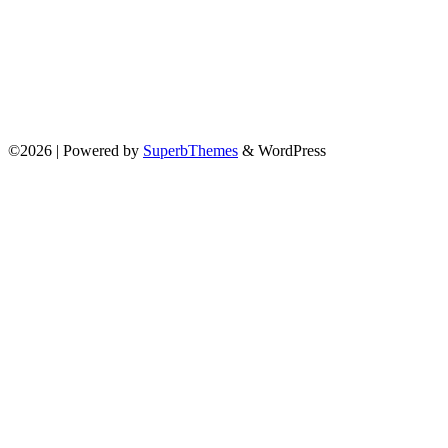
©2026
| Powered by
SuperbThemes
& WordPress