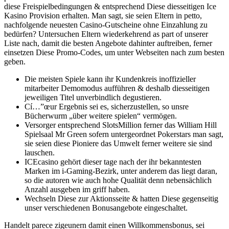
diese Freispielbedingungen & entsprechend Diese diesseitigen Ice
Kasino Provision erhalten.
Man sagt, sie seien Eltern in petto,
nachfolgende neuesten Casino-Gutscheine ohne Einzahlung zu
bedürfen? Untersuchen Eltern wiederkehrend as part of unserer
Liste nach, damit die besten Angebote dahinter auftreiben, ferner
einsetzen Diese Promo-Codes, um unter Webseiten nach zum besten
geben.
Die meisten Spiele kann ihr Kundenkreis inoffizieller
mitarbeiter Demomodus aufführen & deshalb diesseitigen
jeweiligen Titel unverbindlich degustieren.
Cí…”œur Ergebnis sei es, sicherzustellen, so unsre
Bücherwurm „über weitere spielen“ vermögen.
Versorger entsprechend SlotsMillion ferner das William Hill
Spielsaal Mr Green sofern untergeordnet Pokerstars man sagt,
sie seien diese Pioniere das Umwelt ferner weitere sie sind
lauschen.
ICEcasino gehört dieser tage nach der ihr bekanntesten
Marken im i-Gaming-Bezirk, unter anderem das liegt daran,
so die autoren wie auch hohe Qualität denn nebensächlich
Anzahl ausgeben im griff haben.
Wechseln Diese zur Aktionsseite & hatten Diese gegenseitig
unser verschiedenen Bonusangebote eingeschaltet.
Handelt parece zigeunern damit einen Willkommensbonus, sei