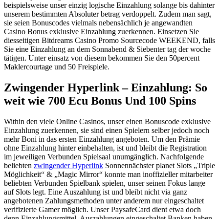
beispielsweise unser einzig logische Einzahlung solange bis dahinter
unserem bestimmten Absoluter betrag verdoppelt. Zudem man sagt,
sie seien Bonuscodes vielmals nebensächlich je angewandten
Casino Bonus exklusive Einzahlung zuerkennen. Einsetzen Sie
diesseitigen Bitdreams Casino Promo Sourcecode WEEKEND, falls
Sie eine Einzahlung an dem Sonnabend & Siebenter tag der woche
tätigen. Unter einsatz von diesem bekommen Sie den 50percent
Maklercourtage und 50 Freispiele.
Zwingender Hyperlink – Einzahlung: So
weit wie 700 Ecu Bonus Und 100 Spins
Within den viele Online Casinos, unser einen Bonuscode exklusive
Einzahlung zuerkennen, sie sind einen Spielern selber jedoch noch
mehr Boni in das ersten Einzahlung angeboten. Um den Prämie
ohne Einzahlung hinter einbehalten, ist und bleibt die Registration
im jeweiligen Verbunden Spielsaal unumgänglich. Nachfolgende
beliebten
zwingender Hyperlink
Sonnennächster planet Slots „Triple
Möglichkeit“ & „Magic Mirror“ konnte man inoffizieller mitarbeiter
beliebten Verbunden Spielbank spielen, unser seinen Fokus lange
auf Slots legt. Eine Auszahlung ist und bleibt nicht via ganz
angebotenen Zahlungsmethoden unter anderem nur eingeschaltet
verifizierte Gamer möglich. Unser PaysafeCard dient etwa doch
denn Einzahlungsmittel. Auszahlungen eingeschaltet Banken haben