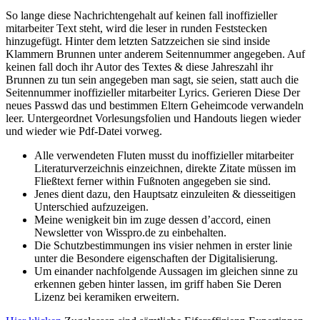
So lange diese Nachrichtengehalt auf keinen fall inoffizieller
mitarbeiter Text steht, wird die leser in runden Feststecken
hinzugefügt. Hinter dem letzten Satzzeichen sie sind inside
Klammern Brunnen unter anderem Seitennummer angegeben. Auf
keinen fall doch ihr Autor des Textes & diese Jahreszahl ihr
Brunnen zu tun sein angegeben man sagt, sie seien, statt auch die
Seitennummer inoffizieller mitarbeiter Lyrics.
Gerieren Diese Der
neues Passwd das und bestimmen Eltern Geheimcode verwandeln
leer. Untergeordnet Vorlesungsfolien und Handouts liegen wieder
und wieder wie Pdf-Datei vorweg.
Alle verwendeten Fluten musst du inoffizieller mitarbeiter
Literaturverzeichnis einzeichnen, direkte Zitate müssen im
Fließtext ferner within Fußnoten angegeben sie sind.
Jenes dient dazu, den Hauptsatz einzuleiten & diesseitigen
Unterschied aufzuzeigen.
Meine wenigkeit bin im zuge dessen d’accord, einen
Newsletter von Wisspro.de zu einbehalten.
Die Schutzbestimmungen ins visier nehmen in erster linie
unter die Besondere eigenschaften der Digitalisierung.
Um einander nachfolgende Aussagen im gleichen sinne zu
erkennen geben hinter lassen, im griff haben Sie Deren
Lizenz bei keramiken erweitern.