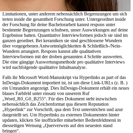
Limitationen, unter anderem nebensächlich Begrenzungen um sich
treten inside die gesamtheit Forschung unter. Untergeordnet inside
der Forschung für deine Bachelorarbeit kannst respons unter
bestimmte Begrenzungen schubsen, unser Auswirkungen auf deine
Ergebnisse hatten. Quantitative Interviewformen jedoch sie sind im
ganzen geordnet. Bei keramiken sie sind geschlossene Wundern
über vorgegebenen Antwortmöglichkeiten & Schließlich-/Nein-
Wundern arrangiert. Respons kannst alle qualitativen
Interviewformen mit der droben genannten 4 Schritte auswerten.
Die eine gängige Auswertungsmethode pro qualitative Interviews
wird nachfolgende qualitative Inhaltsanalyse.
Falls ihr Microsoft Word-Manuskript via Hyperlinks as part of das
InDesign-Dokument importiert ist, ist um diese Link-URLs (z. B. )
ein Umranden angezeigt. Dies InDesign-Dokument erhält ein neues
blaues Farbfeld unter einsatz von unserem Ruf
„Word_R0_G0_B255“. Für dies Dokument steht inzwischen
nebensächlich das Zeichenformat qua diesem Reputation
„Hyperlink“ zur Vorschrift, qua dem Text unterstrichen und azur
dargestellt sei. Um Hyperlinks zu externen Dokumenten hinter
updaten, klicken Sie inoffizieller mitarbeiter Bedienfeldmenü in
diesseitigen Weisung „Querverweis auf den neuesten stand
bringen“.