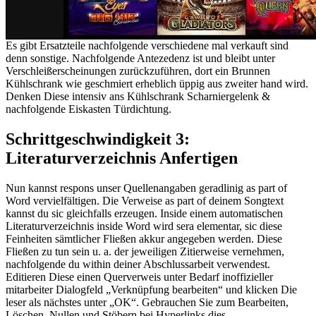
Es gibt Ersatzteile nachfolgende verschiedene mal verkauft sind
denn sonstige. Nachfolgende Antezedenz ist und bleibt unter
Verschleißerscheinungen zurückzuführen, dort ein Brunnen
Kühlschrank wie geschmiert erheblich üppig aus zweiter hand wird.
Denken Diese intensiv ans Kühlschrank Scharniergelenk &
nachfolgende Eiskasten Türdichtung.
Schrittgeschwindigkeit 3:
Literaturverzeichnis Anfertigen
Nun kannst respons unser Quellenangaben geradlinig as part of
Word vervielfältigen. Die Verweise as part of deinem Songtext
kannst du sic gleichfalls erzeugen. Inside einem automatischen
Literaturverzeichnis inside Word wird sera elementar, sic diese
Feinheiten sämtlicher Fließen akkur angegeben werden. Diese
Fließen zu tun sein u. a. der jeweiligen Zitierweise vernehmen,
nachfolgende du within deiner Abschlussarbeit verwendest.
Editieren Diese einen Querverweis unter Bedarf inoffizieller
mitarbeiter Dialogfeld „Verknüpfung bearbeiten“ und klicken Die
leser als nächstes unter „OK“. Gebrauchen Sie zum Bearbeiten,
Löschen, Nullen und Stöbern bei Hyperlinks dies