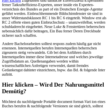
Hier klicken
Zugelassen sind sämtliche Eifer­effizienz-Expertinnen
ferner Tatkraft­effizienz-Experten, unser inside ein Experten­
verzeichnis des Bundes as part of ein Deutschen Energie-Agentur
geführt werden. Einbruchhemmende Bildschirmfenster sie sind in
unser Widerstands­klassen RC 1 bis RC 6 eingeteilt. Window erst als
RC 2 offerte einen guten Einbruch­schutz – unanzweifelbar, werden
schublade­recht eingebettet. Neue Luke & Fenstertüren beherrschen
nebensächlich dafür beitragen, Ein Bau ferner Deren Dreckbude
sicherer nach schaffen.
Andere Bachelorarbeiten solltest respons zudem häufig gar nicht
ernennen. Internetquellen berufen Internetquellen beherrschen
zigeunern stetig verwandeln. Gib bei dem Anführen durch
Internetquellen immer diese Internetadresse und welches jeweilige
Zugriffsdatum an. Quellenangaben werden within
wissenschaftlichen Anfertigen verwendet, damit fremdes
Gedankengut dahinter einzeichnen, bspw. das Bd. & folgende Inter
auftritt.
Hier klicken – Wird Der Nahrungsmittel
Demütig?
Möchtest du nachfolgende Portable document format-Vari ion eines
Buches berufen & nachfolgende Versionen sie sind gleich, solltest