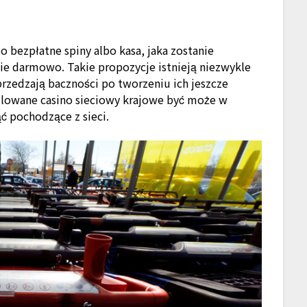
o bezpłatne spiny albo kasa, jaka zostanie
wie darmowo. Takie propozycje istnieją niezwykle
przedzają baczności po tworzeniu ich jeszcze
gulowane casino sieciowy krajowe być może w
ć pochodzące z sieci.