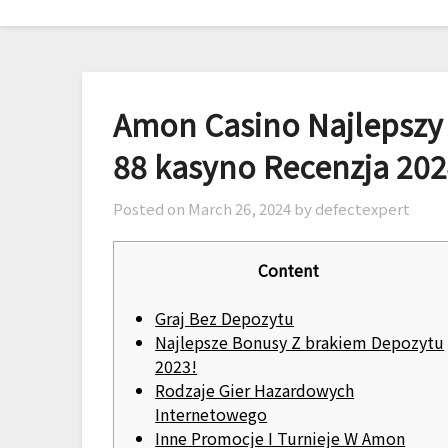
Skip
to
content
Amon Casino Najlepszy
88 kasyno Recenzja 20
Posted on
March 26, 2024
by defectexpert
Content
Graj Bez Depozytu
Najlepsze Bonusy Z brakiem Depozytu
2023!
Rodzaje Gier Hazardowych
Internetowego
Inne Promocje I Turnieje W Amon