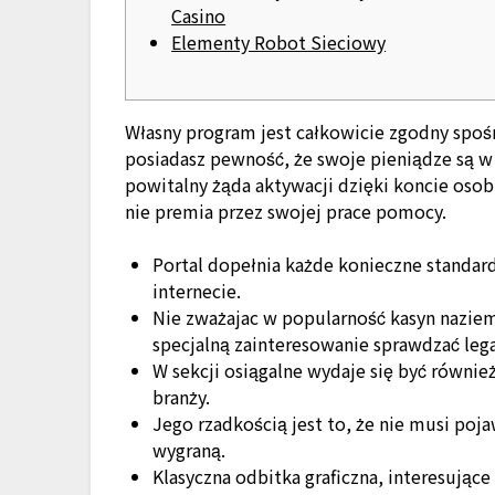
Casino
Elementy Robot Sieciowy
Własny program jest całkowicie zgodny spoś
posiadasz pewność, że swoje pieniądze są w
powitalny żąda aktywacji dzięki koncie oso
nie premia przez swojej prace pomocy.
Portal dopełnia każde konieczne standard
internecie.
Nie zważajac w popularność kasyn nazie
specjalną zainteresowanie sprawdzać lega
W sekcji osiągalne wydaje się być równ
branży.
Jego rzadkością jest to, że nie musi poja
wygraną.
Klasyczna odbitka graficzna, interesując