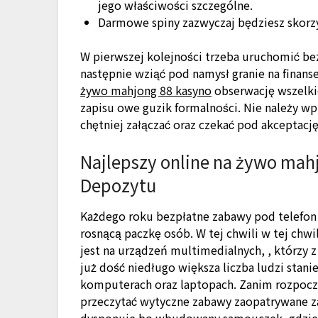
jego właściwości szczególne.
Darmowe spiny zazwyczaj będziesz skorzy
W pierwszej kolejności trzeba uruchomić be
następnie wziąć pod namysł granie na finans
żywo mahjong 88 kasyno
obserwację wszelki
zapisu owe guzik formalności. Nie należy w
chętniej załączać oraz czekać pod akceptacj
Najlepszy online na żywo mah
Depozytu
Każdego roku bezpłatne zabawy pod telefo
rosnącą paczkę osób. W tej chwili w tej chwi
jest na urządzeń multimedialnych, , którzy z 
już dość niedługo większa liczba ludzi stanie
komputerach oraz laptopach. Zanim rozpocz
przeczytać wytyczne zabawy zaopatrywane za