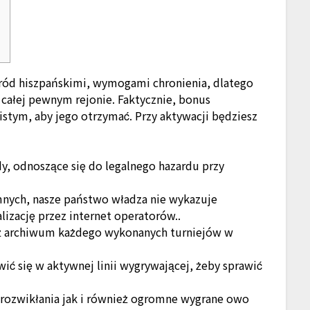
ród hiszpańskimi, wymogami chronienia, dlatego
 całej pewnym rejonie. Faktycznie, bonus
bistym, aby jego otrzymać.
Przy aktywacji będziesz
y, odnoszące się do legalnego hazardu przy
mnych, nasze państwo władza nie wykazuje
lizację przez internet operatorów..
ież archiwum każdego wykonanych turniejów w
wić się w aktywnej linii wygrywającej, żeby sprawić
e rozwikłania jak i również ogromne wygrane owo