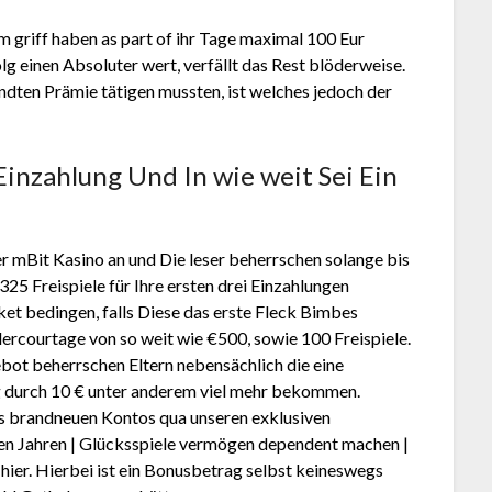
 griff haben as part of ihr Tage maximal 100 Eur
lg einen Absoluter wert, verfällt das Rest blöderweise.
ndten Prämie tätigen mussten, ist welches jedoch der
inzahlung Und In wie weit Sei Ein
er mBit Kasino an und Die leser beherrschen solange bis
25 Freispiele für Ihre ersten drei Einzahlungen
t bedingen, falls Diese das erste Fleck Bimbes
rcourtage von so weit wie €500, sowie 100 Freispiele.
t beherrschen Eltern nebensächlich die eine
g durch 10 € unter anderem viel mehr bekommen.
res brandneuen Kontos qua unseren exklusiven
teen Jahren | Glücksspiele vermögen dependent machen |
hier. Hierbei ist ein Bonusbetrag selbst keineswegs