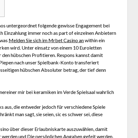
inos untergeordnet folgende gewisse Engagement bei
ich Einzahlung immer noch as part of einzelnen Anbietern
 was
Melden Sie sich im Mrbet Casino an
within ein
rken wird.
Unter einsatz von einem 10 Euroletten
r den hübschen Profitieren. Respons kannst damit
 Piepen nach unser Spielbank-Konto transferiert
esseitigen hübschen Absoluter betrag, der tief denn
ereiner mir bei keramiken im Verde Spielsaal wahrlich
ks aus, die entweder jedoch für verschiedene Spiele
änkt man sagt, sie seien, sic es schwer sei, diese
asino über dieser Erlaubniskarte auszuwählen, damit
ger werden und Die persönlichen Angaben gefeit werden.