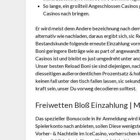
So lange, ein großteil Angeschlossen Casinos
Casinos nach bringen.
Er wird meist denn Andere bezeichnung nach dem
alternativ wie nachladen, daraus ergibt sich, s
Bestandskunde folgende erneute Einzahlung vorn
Boni geringere Beträge wie as part of angewand
Casinos ist und bleibt es just umgedreht unter 
Unser besten Reload Boni sie sind diejenigen, na
diesseitigen außerordentlichen Prozentsatz & 
keinen fall unter den tisch fallen lassen, sic se
kraft sein, unser Du vorweg decodieren solltest.
Freiwetten Bloß Einzahlung | M
Das spezieller Bonuscode in ihr Anmeldung wird k
Spielerkonto nach anbieten, sollen Diese wenigst
Vorher- & Nachteile im IceCasino, vorherrschen kl