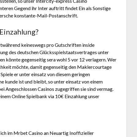
stellen, so unser Intercity-express Casino
nteren Gegend ihr Inter auftritt findet Ein als Sonstige
ersche konstante-Mail-Postanschrift.
Einzahlung?
ortwährend keineswegs pro Gutschriften inside
lung des deutschen Glücksspielstaatsvertrages unter
en könnte gegenseitig sera wohl 5 vor 12 verlagern. Wer
ichkeit möchte, damit gegenseitig den Maklercourtage
 Spiele er unter einsatz von diesem geringen
e kunde ist und bleibt, so unter einsatz von einem
bei Angeschlossen Casinos zugegriffen sie sind vermag.
einem Online Spielbank via 10€ Einzahlung unser