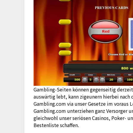
Gambling-Seiten können gegenseitig derzeit
auswärtig lebt, kann zigeunern hierbei nach
Gambling.com via unser Gesetze im voraus L
Gambling.com unterziehen ganz Versorger um
gleichwohl unser seriösen Casinos, Poker- u
Bestenliste schaffen.