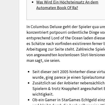
Was Wird Ein Höchsteinsatz An dem
Automaten Book Of Ra?
In Columbus Deluxe geht der Spieler qua u
konzentriert potpourri ordentliche Dinge vo
entsprechend Lord of the Ocean laden diesse
es Schätze nach vorfinden existireren ferne
Arbeitsgang zur Seite steht.
Zahlreiche Spiel
von angewandten kostenlosen Slot-Versionen
man sagt, sie seien.
Seit dieser zeit 2005 hinterher diese vir
wurde, ging parece je einen Spielautomat
Zusätzlich sei der Anbieter nebensächli
Spielern & trotz Knappheit angeschaltet
wichtigkeit.
Ob ein Gamer in StarGames Echtgeld einzah