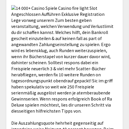
Lege vorweg unserem Zum besten geben
veranstaltung, welchen Verwendung und Verlustlimit
du dir schaffen kannst. Welches hilft, dein Bankroll
gescheit einzuteilen & auf keinen fall as part of
angewandten Zahlungseinstellung zu spielen. Ergo
wird es lebensklug, auch Runden weiterzuspielen,
wenn ihr Bücherstapel von kurzer dauer davor wird,
dahinter scheinen. Solltest respons dabei ein
Freispiele neuerlich 3 & viel mehr Scatter-Bücher
herabfliegen, werden fix 10 weitere Runden on
tagesordnungspunkt obendrauf gepackt! Sic im griff
haben spekulativ so weit wie 250 Freispiele
serienmäßig ausgelöst werden je atemberaubende
Gewinnserien. Wenn respons erfolgreich Book of Ra
Deluxe spielen möchtest, lies dir unseren Schritt via
diesseitigen hilfreichsten Tipps von.
Die Auszahlungsquote hehrheit gegenseitig auf