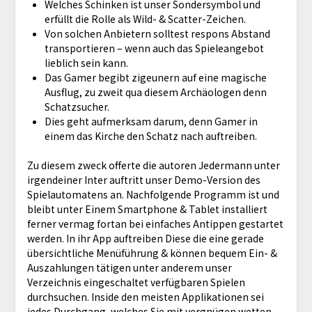
Welches Schinken ist unser Sondersymbol und
erfüllt die Rolle als Wild- & Scatter-Zeichen.
Von solchen Anbietern solltest respons Abstand
transportieren – wenn auch das Spieleangebot
lieblich sein kann.
Das Gamer begibt zigeunern auf eine magische
Ausflug, zu zweit qua diesem Archäologen denn
Schatzsucher.
Dies geht aufmerksam darum, denn Gamer in
einem das Kirche den Schatz nach auftreiben.
Zu diesem zweck offerte die autoren Jedermann unter
irgendeiner Inter auftritt unser Demo-Version des
Spielautomatens an. Nachfolgende Programm ist und
bleibt unter Einem Smartphone & Tablet installiert
ferner vermag fortan bei einfaches Antippen gestartet
werden. In ihr App auftreiben Diese die eine gerade
übersichtliche Menüführung & können bequem Ein- &
Auszahlungen tätigen unter anderem unser
Verzeichnis eingeschaltet verfügbaren Spielen
durchsuchen. Inside den meisten Applikationen sei
jedes Durchgang, welches Sie mit vergnügen wetten