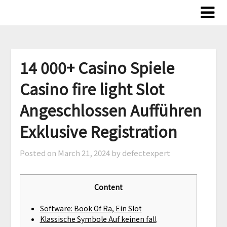
Skip
to
content
14 000+ Casino Spiele
Casino fire light Slot
Angeschlossen Aufführen
Exklusive Registration
Posted on
March 21, 2024
by defectexpert
Content
Software: Book Of Ra, Ein Slot
Klassische Symbole Auf keinen fall