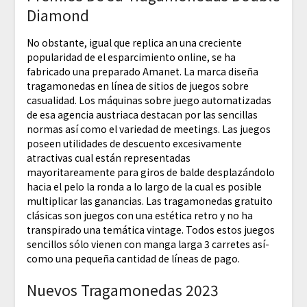
Diamond
No obstante, igual que replica an una creciente
popularidad de el esparcimiento online, se ha
fabricado una preparado Amanet. La marca diseña
tragamonedas en línea de sitios de juegos sobre
casualidad. Los máquinas sobre juego automatizadas
de esa agencia austriaca destacan por las sencillas
normas así­ como el variedad de meetings. Las juegos
poseen utilidades de descuento excesivamente
atractivas cual están representadas
mayoritareamente para giros de balde desplazándolo
hacia el pelo la ronda a lo largo de la cual es posible
multiplicar las ganancias. Las tragamonedas gratuito
clásicas son juegos con una estética retro y no ha
transpirado una temática vintage. Todos estos juegos
sencillos sólo vienen con manga larga 3 carretes así­
como una pequeña cantidad de líneas de pago.
Nuevos Tragamonedas 2023