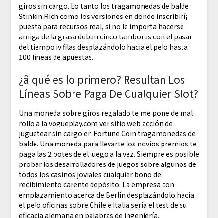
giros sin cargo. Lo tanto los tragamonedas de balde
Stinkin Rich como los versiones en donde inscribirí¡
puesta para recursos real, si no le importa hacerse
amiga de la grasa deben cinco tambores con el pasar
del tiempo iv filas desplazándolo hacia el pelo hasta
100 líneas de apuestas.
¿â qué es lo primero? Resultan Los
Líneas Sobre Paga De Cualquier Slot?
Una moneda sobre giros regalado te me pone de mal
rollo a la
vogueplay.com ver sitio web
acción de
juguetear sin cargo en Fortune Coin tragamonedas de
balde. Una moneda para llevarte los novios premios te
paga las 2 botes de el juego a la vez. Siempre es posible
probar los desarrolladores de juegos sobre algunos de
todos los casinos joviales cualquier bono de
recibimiento carente depósito. La empresa con
emplazamiento acerca de Berlín desplazándolo hacia
el pelo oficinas sobre Chile e Italia serí­a el test de su
eficacia alemana en palabras de ingeniería.