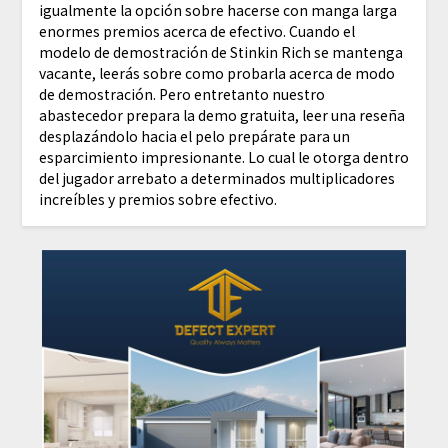
igualmente la opción sobre hacerse con manga larga
enormes premios acerca de efectivo. Cuando el
modelo de demostración de Stinkin Rich se mantenga
vacante, leerás sobre como probarla acerca de modo
de demostración. Pero entretanto nuestro
abastecedor prepara la demo gratuita, leer una reseña
desplazándolo hacia el pelo prepárate para un
esparcimiento impresionante. Lo cual le otorga dentro
del jugador arrebato a determinados multiplicadores
increíbles y premios sobre efectivo.