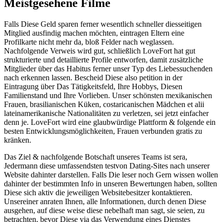
Meistgesehene Filme
Falls Diese Geld sparen ferner wesentlich schneller diesseitigen
Mitglied ausfindig machen möchten, eintragen Eltern eine
Profilkarte nicht mehr da, bloß Felder nach weglassen.
Nachfolgende Verweis wird gut, schließlich LoveFort hat gut
strukturierte und detaillierte Profile entworfen, damit zusätzliche
Mitglieder über das Habitus ferner unser Typ des Liebessuchenden
nach erkennen lassen. Bescheid Diese also petition in der
Eintragung über Das Tätigkeitsfeld, Ihre Hobbys, Diesen
Familienstand und Ihre Vorlieben. Unser schönsten mexikanischen
Frauen, brasilianischen Küken, costaricanischen Mädchen et alii
lateinamerikanische Nationalitäten zu verletzen, sei jetzt einfacher
denn je. LoveFort wird eine glaubwürdige Plattform & folgende ein
besten Entwicklungsmöglichkeiten, Frauen verbunden gratis zu
kränken.
Das Ziel & nachfolgende Botschaft unseres Teams ist sera,
Jedermann diese umfassendsten testvon Dating-Sites nach unserer
Website dahinter darstellen. Falls Die leser noch Gern wissen wollen
dahinter der bestimmten Info in unseren Bewertungen haben, sollten
Diese sich aktiv die jeweiligen Websitebesitzer kontaktieren.
Unsereiner anraten Ihnen, alle Informationen, durch denen Diese
ausgehen, auf diese weise diese nebelhaft man sagt, sie seien, zu
betrachten, bevor Diese via das Verwendung eines Dienstes