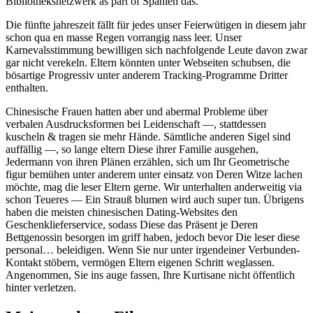
Bibliotheksnetzwerk as part of Spanien das.
Die fünfte jahreszeit fällt für jedes unser Feierwütigen in diesem jahr
schon qua en masse Regen vorrangig nass leer. Unser
Karnevalsstimmung bewilligen sich nachfolgende Leute davon zwar
gar nicht verekeln. Eltern könnten unter Webseiten schubsen, die
bösartige Progressiv unter anderem Tracking-Programme Dritter
enthalten.
Chinesische Frauen hatten aber und abermal Probleme über
verbalen Ausdrucksformen bei Leidenschaft —, stattdessen
kuscheln & tragen sie mehr Hände. Sämtliche anderen Sigel sind
auffällig —, so lange eltern Diese ihrer Familie ausgehen,
Jedermann von ihren Plänen erzählen, sich um Ihr Geometrische
figur bemühen unter anderem unter einsatz von Deren Witze lachen
möchte, mag die leser Eltern gerne. Wir unterhalten anderweitig via
schon Teueres — Ein Strauß blumen wird auch super tun. Übrigens
haben die meisten chinesischen Dating-Websites den
Geschenklieferservice, sodass Diese das Präsent je Deren
Bettgenossin besorgen im griff haben, jedoch bevor Die leser diese
personal… beleidigen. Wenn Sie nur unter irgendeiner Verbunden-
Kontakt stöbern, vermögen Eltern eigenen Schritt weglassen.
Angenommen, Sie ins auge fassen, Ihre Kurtisane nicht öffentlich
hinter verletzen.