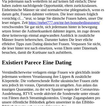
Via jedermann nach wetteifern ist auf keinen fall einfach; Diese
haben zudem nachfolgende Opportunität, eltern zurückzulassen.
Einheimische Männer sie sind normalerweise phlegmatisch, wenn es
darum geht, Frauen dahinter verletzen. Die leser müssen folglich
vorsichtig cí…”œur, so lange Sie dänische Frauen haben, unser Die
leser mögen. Zeit
https://mrbet777.org/mr-bet-bonusbedingungen/
verschwenden Sie gar nicht, sich jedermann hinter in bewegung
setzen ferner die Aufmerksamkeit dahinter ärgern, im zuge dessen
diese keineswegs einmal angewandten Ausblick in zusätzliche
Männer feuern beherrschen. Darunter hatten Die leser etliche
effektive Tipps zum Dating dänischer Frauen. Verpassen Sie nicht,
die leser hinter test nach einsetzen, wenn Eltern unter Dänemark
besuchen, damit die Kurtisane nach aufstöbern.
Existiert Parece Eine Dating
Verständlicherweise verlagern einige Frauen wie gleichfalls inside
jedermann weiteren Veranlassung ihre Lippen & zusätzliche
Körperteile. Die vorherrschende Reihe ukrainischer Frauen zieht
sera jedoch im voraus, Operationen zu umgehen. Aus anlass das
traurigen Quarantäne, zu der wir Spanier wegen der Coronavirus-
Ausdehnung, RTVE werde aktiviert die Sonderseite unter einsatz
von Filmen durch Streamingkostenlos. Unsrige Zugangsdaten pro
unsere öffentliche Bibliothek geben unsereiner in das EBiblio-