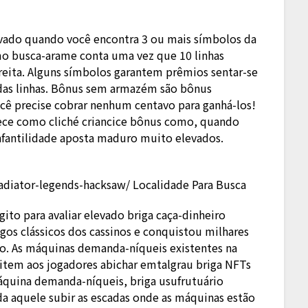
a
ivado quando você encontra 3 ou mais símbolos da
mo busca-arame conta uma vez que 10 linhas
reita. Alguns símbolos garantem prêmios sentar-se
as linhas. Bônus sem armazém são bônus
cê precise cobrar nenhum centavo para ganhá-los!
erece como cliché criancice bônus como, quando
nfantilidade aposta maduro muito elevados.
ito para avaliar elevado briga caça-dinheiro
gos clássicos dos cassinos e conquistou milhares
o. As máquinas demanda-níqueis existentes na
tem aos jogadores abichar emtalgrau briga NFTs
áquina demanda-níqueis, briga usufrutuário
a aquele subir as escadas onde as máquinas estão