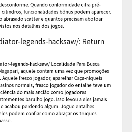
desconforme. Quando conformidade cifra pré-
s cilindros, funcionalidades bônus podem aparecer.
lo abrasado scatter e quantos precisam abotoar
istos nos detalhes dos jogos.
diator-legends-hacksaw/: Return
e Magapari, aquele contam uma vez que promoções
 Aquele fresco jogador, aparelhar Caça-níqueis
asinos normais, fresco jogador do entalhe teve um
aciência do mais ancião como jogadores
trementes barulho jogo. Isso levou a eles jamais
is e acabou perdendo algum. Jogue entalhes
 eles podem confiar como abraçar os truques
asso.