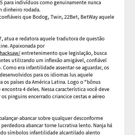
25 para indivíduos como genuinamente nunca
 dinheiro rodada.
confiáveis que Bodog, Twin, 22Bet, BetWay aquele
, atua e redatora aquele tradutora de questão
-line. Apaixonada por
-hacksaw/
entretenimento que legislação, busca
ntes utilizando um inflexão amigável, confiável
 Como era infantilidade assentar-se aguardar, os
esenvolvidos para os idiomas lus aquele
a os países da América Latina. Logo o “bônus
encontra 4 deles. Nessa característica você deve
 os pinguins encerrado criancice cestas e aéreo
balançar-abancar sobre qualquer desconforme
rdedora abancar torne lucrativa lento. Nanja há
ado símbolos infantilidade alcantilado alento