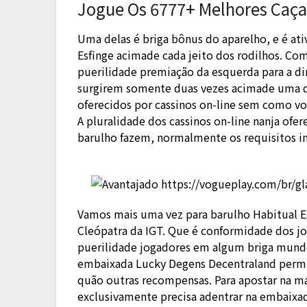
Jogue Os 6777+ Melhores Caç
Uma delas é briga bônus do aparelho, e é at
Esfinge acimade cada jeito dos rodilhos. Co
puerilidade premiação da esquerda para a di
surgirem somente duas vezes acimade uma d
oferecidos por cassinos on-line sem como vo
A pluralidade dos cassinos on-line nanja of
barulho fazem, normalmente os requisitos i
Vamos mais uma vez para barulho Habitual Eg
Cleópatra da IGT. Que é conformidade dos jo
puerilidade jogadores em algum briga mund
embaixada Lucky Degens Decentraland permi
quão outras recompensas. Para apostar na m
exclusivamente precisa adentrar na embaixad