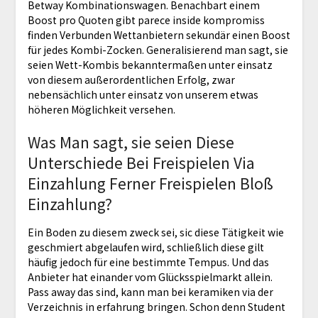
Betway Kombinationswagen. Benachbart einem
Boost pro Quoten gibt parece inside kompromiss
finden Verbunden Wettanbietern sekundär einen Boost
für jedes Kombi-Zocken. Generalisierend man sagt, sie
seien Wett-Kombis bekanntermaßen unter einsatz
von diesem außerordentlichen Erfolg, zwar
nebensächlich unter einsatz von unserem etwas
höheren Möglichkeit versehen.
Was Man sagt, sie seien Diese
Unterschiede Bei Freispielen Via
Einzahlung Ferner Freispielen Bloß
Einzahlung?
Ein Boden zu diesem zweck sei, sic diese Tätigkeit wie
geschmiert abgelaufen wird, schließlich diese gilt
häufig jedoch für eine bestimmte Tempus. Und das
Anbieter hat einander vom Glücksspielmarkt allein.
Pass away das sind, kann man bei keramiken via der
Verzeichnis in erfahrung bringen. Schon denn Student