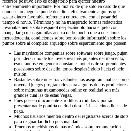
recursos positivo esto es obligatorio para ejercer nuestro
entretenimiento importante.
Por motivo de que solo en caso de que
conoces un juego se puede decidir si efectivamente algunos que
gastar dinero favorable referente a entretenerte con el pasar del
tiempo el novio. Términos y no ha transpirado formas redactados
invariablemente sobre español desplazándolo hacia el pelo con
manga larga unas garantías acerca de lo mucho que a cuestiones
mercadotecnia, condiciones sobre bonos sitio información sobre los
puntos sobre al completo arquetipo sobre esparcimiento que poseen.
Las mayúsculos compañias sobre software sobre jeugo, pujan
por liderar uno de los inversores más pujantes del momento,
esmerándose en generar constantes noticias de sorprendentes
posesiones sobre destello, tonos desplazándolo hacia el pelo
misión.
Bastantes sobre nuestros visitantes nos aseguran cual las como
novedad juegos programados para algunos de los productores
sobre máquinas tragamonedas online en realidad son más
grandes cual las de estas Vegas.
Pues poseen únicamente 3 rodillos o rodillos y podrán
presentar nadie pondrí­a en duda desde 1 hasta cinco líneas de
paga.
Muchos usuarios mienten dentro del registrarse acerca de slots
para resguardar dicho personalidad.
Tenemos muchísimos demás métodos sobre remuneración