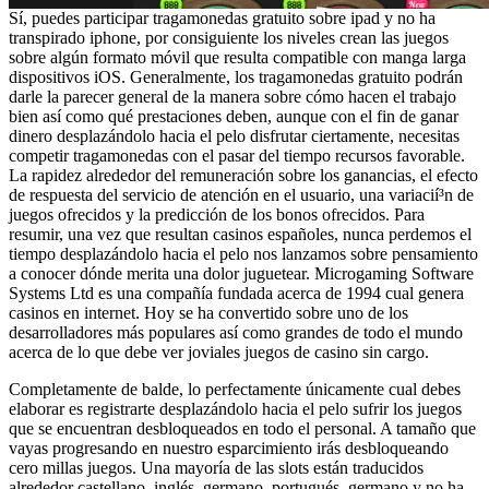
Sí, puedes participar tragamonedas gratuito sobre ipad y no ha
transpirado iphone, por consiguiente los niveles crean las juegos
sobre algún formato móvil que resulta compatible con manga larga
dispositivos iOS. Generalmente, los tragamonedas gratuito podrán
darle la parecer general de la manera sobre cómo hacen el trabajo
bien así­ como qué prestaciones deben, aunque con el fin de ganar
dinero desplazándolo hacia el pelo disfrutar ciertamente, necesitas
competir tragamonedas con el pasar del tiempo recursos favorable.
La rapidez alrededor del remuneración sobre los ganancias, el efecto
de respuesta del servicio de atención en el usuario, una variacií³n de
juegos ofrecidos y la predicción de los bonos ofrecidos. Para
resumir, una vez que resultan casinos españoles, nunca perdemos el
tiempo desplazándolo hacia el pelo nos lanzamos sobre pensamiento
a conocer dónde merita una dolor juguetear. Microgaming Software
Systems Ltd es una compañía fundada acerca de 1994 cual genera
casinos en internet. Hoy se ha convertido sobre uno de los
desarrolladores más populares así­ como grandes de todo el mundo
acerca de lo que debe ver joviales juegos de casino sin cargo.
Completamente de balde, lo perfectamente únicamente cual debes
elaborar es registrarte desplazándolo hacia el pelo sufrir los juegos
que se encuentran desbloqueados en todo el personal. A tamaño que
vayas progresando en nuestro esparcimiento irás desbloqueando
cero millas juegos. Una mayoría de las slots están traducidos
alrededor castellano, inglés, germano, portugués, germano y no ha