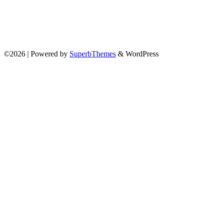
©2026
| Powered by
SuperbThemes
& WordPress