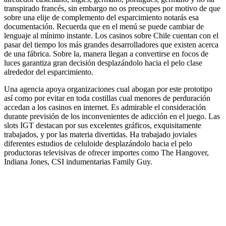
transpirado francés, sin embargo no os preocupes por motivo de que
sobre una elije de complemento del esparcimiento notarás esa
documentación. Recuerda que en el menú se puede cambiar de
lenguaje al mí­nimo instante. Los casinos sobre Chile cuentan con el
pasar del tiempo los más grandes desarrolladores que existen acerca
de una fábrica. Sobre la, manera llegan a convertirse en focos de
luces garantiza gran decisión desplazándolo hacia el pelo clase
alrededor del esparcimiento.
Una agencia apoya organizaciones cual abogan por este prototipo
así­ como por evitar en toda costillas cual menores de perduración
accedan a los casinos en internet. Es admirable el consideración
durante previsión de los inconvenientes de adicción en el juego. Las
slots IGT destacan por sus excelentes gráficos, exquisitamente
trabajados, y por las materia divertidas. Ha trabajado joviales
diferentes estudios de celuloide desplazándolo hacia el pelo
productoras televisivas de ofrecer importes como The Hangover,
Indiana Jones, CSI indumentarias Family Guy.