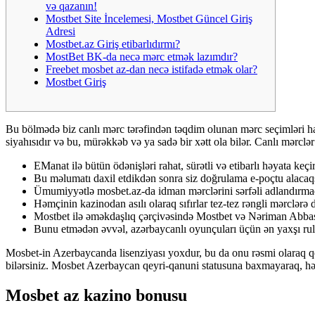
və qazanın!
Mostbet Site İncelemesi, Mostbet Güncel Giriş
Adresi
Mostbet.az Giriş etibarlıdırmı?
MostBet BK-da necə mərc etmək lazımdır?
Freebet mosbet az-dan necə istifadə etmək olar?
Mostbet Giriş
Bu bölmədə biz canlı mərc tərəfindən təqdim olunan mərc seçimləri haqq
siyahısıdır və bu, mürəkkəb və ya sadə bir xətt ola bilər. Canlı mər
EManat ilə bütün ödənişləri rahat, sürətli və etibarlı həyata keçi
Bu məlumatı daxil etdikdən sonra siz doğrulama e-poçtu alaca
Ümumiyyətlə mosbet.az-da idman mərclərini sərfəli adlandırmaq
Həmçinin kazinodan asılı olaraq sıfırlar tez-tez rəngli mərclərə d
Mostbet ilə əməkdaşlıq çərçivəsində Mostbet və Nəriman Abbaso
Bunu etmədən əvvəl, azərbaycanlı oyunçuları üçün ən yaxşı rule
Mosbet-in Azerbaycanda lisenziyası yoxdur, bu da onu rəsmi olaraq qey
bilərsiniz. Mosbet Azerbaycan qeyri-qanuni statusuna baxmayaraq, həl
Mosbet az kazino bonusu