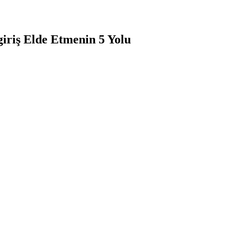
iriş Elde Etmenin 5 Yolu