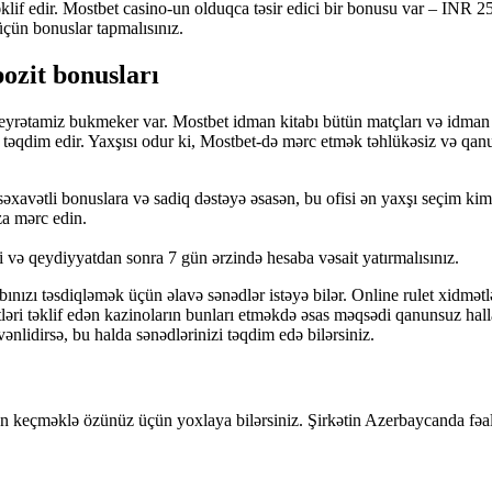
lif edir. Mostbet casino-un olduqca təsir edici bir bonusu var – INR 2
çün bonuslar tapmalısınız.
ozit bonusları
yrətamiz bukmeker var. Mostbet idman kitabı bütün matçları və idman tu
 təqdim edir. Yaxşısı odur ki, Mostbet-də mərc etmək təhlükəsiz və qanu
səxavətli bonuslara və sadiq dəstəyə əsasən, bu ofisi ən yaxşı seçim kimi
za mərc edin.
və qeydiyyatdan sonra 7 gün ərzində hesaba vəsait yatırmalısınız.
bınızı təsdiqləmək üçün əlavə sənədlər istəyə bilər. Online rulet xidmətl
tləri təklif edən kazinoların bunları etməkdə əsas məqsədi qanunsuz hall
ənlidirsə, bu halda sənədlərinizi təqdim edə bilərsiniz.
dan keçməklə özünüz üçün yoxlaya bilərsiniz. Şirkətin Azerbaycanda fəa