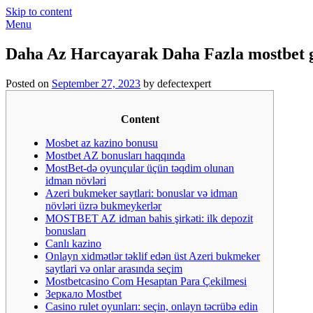
Skip to content
Menu
Daha Az Harcayarak Daha Fazla mostbet g
Posted on
September 27, 2023
by defectexpert
Content
Mosbet az kazino bonusu
Mostbet AZ bonusları haqqında
MostBet-də oyunçular üçün təqdim olunan
idman növləri
Azeri bukmeker saytlari: bonuslar və idman
növləri üzrə bukmeykerlər
MOSTBET AZ idman bahis şirkəti: ilk depozit
bonusları
Canlı kazino
Onlayn xidmətlər təklif edən üst Azeri bukmeker
saytlari və onlar arasında seçim
Mostbetcasino Com Hesaptan Para Çekilmesi
Зеркало Mostbet
Casino rulet oyunları: seçin, onlayn təcrübə edin