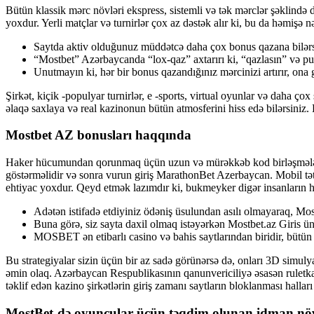
Bütün klassik mərc növləri ekspress, sistemli və tək mərclər şəklind
yoxdur. Yerli matçlar və turnirlər çox az dəstək alır ki, bu da həmişə n
Saytda aktiv olduğunuz müddətcə daha çox bonus qazana bilərs
“Mostbet” Azərbaycanda “lox-qaz” axtarırı ki, “qazlas
Unutmayın ki, hər bir bonus qazandığınız mərcinizi artırır, o
Şirkət, kiçik -populyar turnirlər, e -sports, virtual oyunlar və daha ço
əlaqə saxlaya və real kazinonun bütün atmosferini hiss edə bilərsiniz
Mostbet AZ bonusları haqqında
Haker hücumundan qorunmaq üçün uzun və mürəkkəb kod birləşmələrindən
göstərməlidir və sonra vurun giriş MarathonBet Azerbaycan. Mobil tətb
ehtiyac yoxdur. Qeyd etmək lazımdır ki, bukmeyker digər insanların 
Adətən istifadə etdiyiniz ödəniş üsulundan asılı olmayaraq, Mos
Buna görə, siz sayta daxil olmaq istəyərkən Mostbet.az Giris ün
MOSBET ən etibarlı casino və bahis saytlarından biridir, bütün 
Bu strategiyalar sizin üçün bir az sadə görünərsə də, onları 3D simul
əmin olaq. Azərbaycan Respublikasının qanunvericiliyə əsasən ruletka o
təklif edən kazino şirkətlərin giriş zamanı saytların bloklanması halları
MostBet-də oyunçular üçün təqdim olunan idman növ