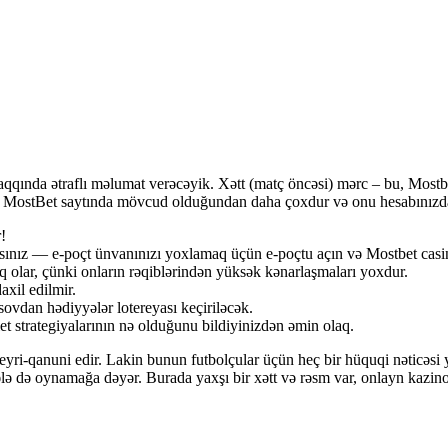
ında ətraflı məlumat verəcəyik. Xətt (matç öncəsi) mərc – bu, Mostbet-i
clər MostBet saytında mövcud olduğundan daha çoxdur və onu hesabınızd
r!
qsınız — e-poçt ünvanınızı yoxlamaq üçün e-poçtu açın və Mostbet casi
 olar, çünki onların rəqiblərindən yüksək kənarlaşmaları yoxdur.
axil edilmir.
vdan hədiyyələr lotereyası keçiriləcək.
t strategiyalarının nə olduğunu bildiyinizdən əmin olaq.
ri-qanuni edir. Lakin bunun futbolçular üçün heç bir hüquqi nəticəsi y
ə də oynamağa dəyər. Burada yaxşı bir xətt və rəsm var, onlayn kazino 