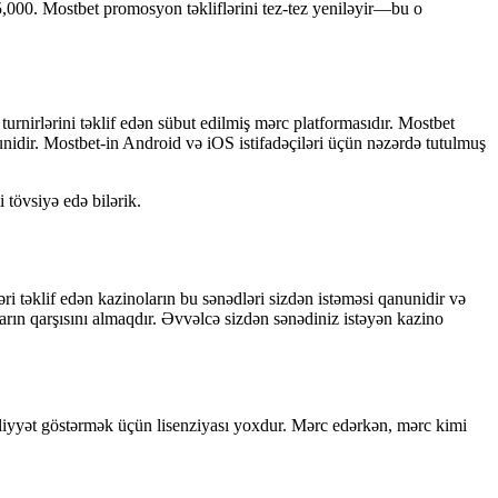
5,000. Mostbet promosyon təkliflərini tez-tez yeniləyir—bu o
rnirlərini təklif edən sübut edilmiş mərc platformasıdır. Mostbet
nidir. Mostbet-in Android və iOS istifadəçiləri üçün nəzərdə tutulmuş
 tövsiyə edə bilərik.
əri təklif edən kazinoların bu sənədləri sizdən istəməsi qanunidir və
arın qarşısını almaqdır. Əvvəlcə sizdən sənədiniz istəyən kazino
liyyət göstərmək üçün lisenziyası yoxdur. Mərc edərkən, mərc kimi