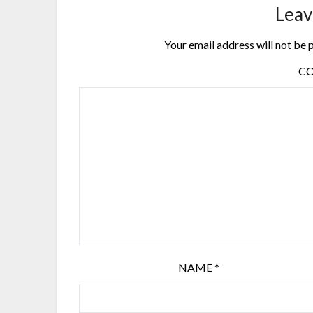
Leav
Your email address will not be 
C
NAME
*