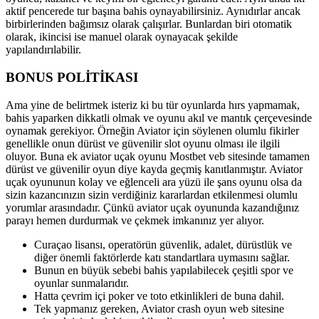
aktif pencerede tur başına bahis oynayabilirsiniz. Aynıdırlar ancak
birbirlerinden bağımsız olarak çalışırlar. Bunlardan biri otomatik
olarak, ikincisi ise manuel olarak oynayacak şekilde
yapılandırılabilir.
BONUS POLİTİKASI
Ama yine de belirtmek isteriz ki bu tür oyunlarda hırs yapmamak,
bahis yaparken dikkatli olmak ve oyunu akıl ve mantık çerçevesinde
oynamak gerekiyor. Örneğin Aviator için söylenen olumlu fikirler
genellikle onun dürüst ve güvenilir slot oyunu olması ile ilgili
oluyor. Buna ek aviator uçak oyunu Mostbet veb sitesinde tamamen
dürüst ve güvenilir oyun diye kayda geçmiş kanıtlanmıştır. Aviator
uçak oyununun kolay ve eğlenceli ara yüzü ile şans oyunu olsa da
sizin kazancınızın sizin verdiğiniz kararlardan etkilenmesi olumlu
yorumlar arasındadır. Çünkü aviator uçak oyununda kazandığınız
parayı hemen durdurmak ve çekmek imkanınız yer alıyor.
Curaçao lisansı, operatörün güvenlik, adalet, dürüstlük ve
diğer önemli faktörlerde katı standartlara uymasını sağlar.
Bunun en büyük sebebi bahis yapılabilecek çeşitli spor ve
oyunlar sunmalarıdır.
Hatta çevrim içi poker ve toto etkinlikleri de buna dahil.
Tek yapmanız gereken, Aviator crash oyun web sitesine