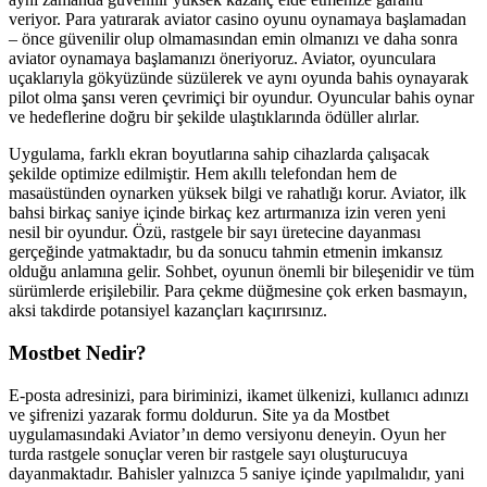
veriyor. Para yatırarak aviator casino oyunu oynamaya başlamadan
– önce güvenilir olup olmamasından emin olmanızı ve daha sonra
aviator oynamaya başlamanızı öneriyoruz. Aviator, oyunculara
uçaklarıyla gökyüzünde süzülerek ve aynı oyunda bahis oynayarak
pilot olma şansı veren çevrimiçi bir oyundur. Oyuncular bahis oynar
ve hedeflerine doğru bir şekilde ulaştıklarında ödüller alırlar.
Uygulama, farklı ekran boyutlarına sahip cihazlarda çalışacak
şekilde optimize edilmiştir. Hem akıllı telefondan hem de
masaüstünden oynarken yüksek bilgi ve rahatlığı korur. Aviator, ilk
bahsi birkaç saniye içinde birkaç kez artırmanıza izin veren yeni
nesil bir oyundur. Özü, rastgele bir sayı üretecine dayanması
gerçeğinde yatmaktadır, bu da sonucu tahmin etmenin imkansız
olduğu anlamına gelir. Sohbet, oyunun önemli bir bileşenidir ve tüm
sürümlerde erişilebilir. Para çekme düğmesine çok erken basmayın,
aksi takdirde potansiyel kazançları kaçırırsınız.
Mostbet Nedir?
E-posta adresinizi, para biriminizi, ikamet ülkenizi, kullanıcı adınızı
ve şifrenizi yazarak formu doldurun. Site ya da Mostbet
uygulamasındaki Aviator’ın demo versiyonu deneyin. Oyun her
turda rastgele sonuçlar veren bir rastgele sayı oluşturucuya
dayanmaktadır. Bahisler yalnızca 5 saniye içinde yapılmalıdır, yani