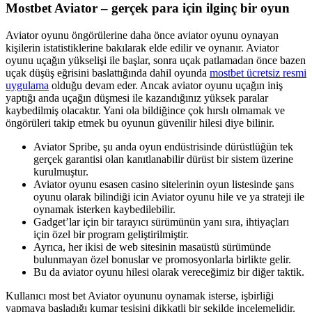
Mostbet Aviator – gerçek para için ilginç bir oyun
Aviator oyunu öngörülerine daha önce aviator oyunu oynayan
kişilerin istatistiklerine bakılarak elde edilir ve oynanır. Aviator
oyunu uçağın yükselişi ile başlar, sonra uçak patlamadan önce bazen
uçak düşüş eğrisini baslattığında dahil oyunda
mostbet ücretsiz resmi
uygulama
olduğu devam eder. Ancak aviator oyunu uçağın iniş
yaptığı anda uçağın düşmesi ile kazandığınız yüksek paralar
kaybedilmiş olacaktır. Yani ola bildiğince çok hırslı olmamak ve
öngörüleri takip etmek bu oyunun güvenilir hilesi diye bilinir.
Aviator Spribe, şu anda oyun endüstrisinde dürüstlüğün tek
gerçek garantisi olan kanıtlanabilir dürüst bir sistem üzerine
kurulmuştur.
Aviator oyunu esasen casino sitelerinin oyun listesinde şans
oyunu olarak bilindiği icin Aviator oyunu hile ve ya strateji ile
oynamak isterken kaybedilebilir.
Gadget’lar için bir tarayıcı sürümünün yanı sıra, ihtiyaçları
için özel bir program geliştirilmiştir.
Ayrıca, her ikisi de web sitesinin masaüstü sürümünde
bulunmayan özel bonuslar ve promosyonlarla birlikte gelir.
Bu da aviator oyunu hilesi olarak vereceğimiz bir diğer taktik.
Kullanıcı most bet Aviator oyununu oynamak isterse, işbirliği
yapmaya başladığı kumar tesisini dikkatli bir şekilde incelemelidir.