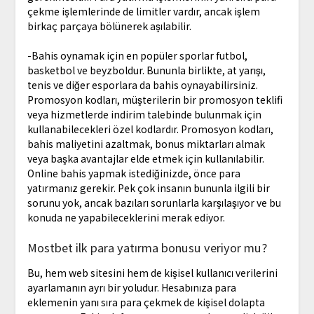
çekme işlemlerinde de limitler vardır, ancak işlem
birkaç parçaya bölünerek aşılabilir.
-Bahis oynamak için en popüler sporlar futbol, ​​
basketbol ve beyzboldur. Bununla birlikte, at yarışı,
tenis ve diğer esporlara da bahis oynayabilirsiniz.
Promosyon kodları, müşterilerin bir promosyon teklifi
veya hizmetlerde indirim talebinde bulunmak için
kullanabilecekleri özel kodlardır. Promosyon kodları,
bahis maliyetini azaltmak, bonus miktarları almak
veya başka avantajlar elde etmek için kullanılabilir.
Online bahis yapmak istediğinizde, önce para
yatırmanız gerekir. Pek çok insanın bununla ilgili bir
sorunu yok, ancak bazıları sorunlarla karşılaşıyor ve bu
konuda ne yapabileceklerini merak ediyor.
Mostbet ilk para yatırma bonusu veriyor mu?
Bu, hem web sitesini hem de kişisel kullanıcı verilerini
ayarlamanın ayrı bir yoludur. Hesabınıza para
eklemenin yanı sıra para çekmek de kişisel dolapta