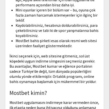
performans açısından biraz daha iyi.
Mini oyunlar içeren bir bölüm var – bu, oyuna çok
fazla zaman harcamak istemeyenler için ilginç bir
teklif.
Kaydolabilirsiniz, hesabınızı doldurabilirsiniz, para
çekebilirsiniz ve tabi ki de spor yarışmalarına bahis
koyabilirsiniz.
MostBet bahis şirketi esas olarak resmi web sitesi
üzerinden faaliyet göstermektedir.
İkinci seçenek için, web sitesine gitmeniz, sol üst
köşedeki uygun indirme simgesini seçmeniz gerekir.
Bu avantajlar, Mostbet kumar ve eğlence portalının
sadece Türkiye’de değil, tüm dünyada popülerliğini
olumlu yönde etkilemiştir. Ortaklık programı, online
bahis oynamaya başlamak için mükemmel bir yoldur.
Mostbet kimin?
Mostbet uygulamasını indirmeye karar vermeden önce,
ilk etapta neden buna ihtiyacınız olduğunu anlamanız