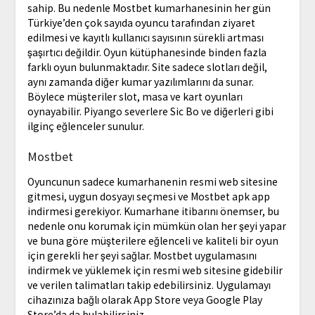
sahip. Bu nedenle Mostbet kumarhanesinin her gün
Türkiye’den çok sayıda oyuncu tarafından ziyaret
edilmesi ve kayıtlı kullanıcı sayısının sürekli artması
şaşırtıcı değildir. Oyun kütüphanesinde binden fazla
farklı oyun bulunmaktadır. Site sadece slotları değil,
aynı zamanda diğer kumar yazılımlarını da sunar.
Böylece müşteriler slot, masa ve kart oyunları
oynayabilir. Piyango severlere Sic Bo ve diğerleri gibi
ilginç eğlenceler sunulur.
Mostbet
Oyuncunun sadece kumarhanenin resmi web sitesine
gitmesi, uygun dosyayı seçmesi ve Mostbet apk app
indirmesi gerekiyor. Kumarhane itibarını önemser, bu
nedenle onu korumak için mümkün olan her şeyi yapar
ve buna göre müşterilere eğlenceli ve kaliteli bir oyun
için gerekli her şeyi sağlar. Mostbet uygulamasını
indirmek ve yüklemek için resmi web sitesine gidebilir
ve verilen talimatları takip edebilirsiniz. Uygulamayı
cihazınıza bağlı olarak App Store veya Google Play
Store’da da bulabilirsiniz.