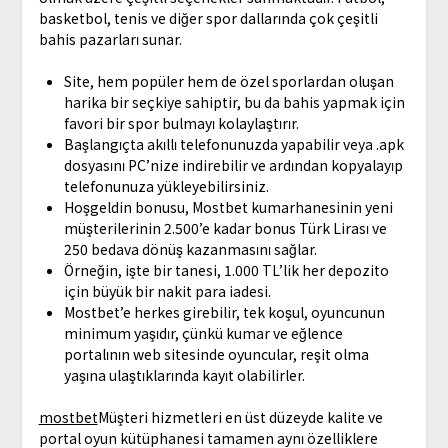
basketbol, tenis ve diğer spor dallarında çok çeşitli
bahis pazarları sunar.
Site, hem popüler hem de özel sporlardan oluşan
harika bir seçkiye sahiptir, bu da bahis yapmak için
favori bir spor bulmayı kolaylaştırır.
Başlangıçta akıllı telefonunuzda yapabilir veya .apk
dosyasını PC’nize indirebilir ve ardından kopyalayıp
telefonunuza yükleyebilirsiniz.
Hoşgeldin bonusu, Mostbet kumarhanesinin yeni
müşterilerinin 2.500’e kadar bonus Türk Lirası ve
250 bedava dönüş kazanmasını sağlar.
Örneğin, işte bir tanesi, 1.000 TL’lik her depozito
için büyük bir nakit para iadesi.
Mostbet’e herkes girebilir, tek koşul, oyuncunun
minimum yaşıdır, çünkü kumar ve eğlence
portalının web sitesinde oyuncular, reşit olma
yaşına ulaştıklarında kayıt olabilirler.
mostbet
Müşteri hizmetleri en üst düzeyde kalite ve
portal oyun kütüphanesi tamamen aynı özelliklere