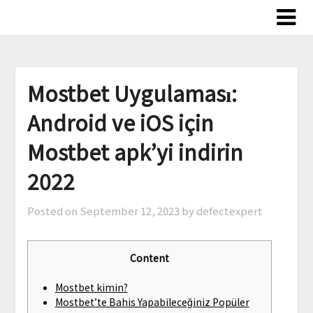
Skip
to
content
Mostbet Uygulaması:
Android ve iOS için
Mostbet apk’yi indirin
2022
Posted on
September 12, 2023
by defectexpert
Content
Mostbet kimin?
Mostbet’te Bahis Yapabileceğiniz Popüler