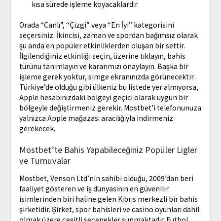
kısa sürede işleme koyacaklardır.
Orada “Canlı”, “Çizgi” veya “En İyi” kategorisini
seçersiniz. İkincisi, zaman ve spordan bağımsız olarak
şu anda en popüler etkinliklerden oluşan bir settir.
İlgilendiğiniz etkinliği seçin, üzerine tıklayın, bahis
türünü tanımlayın ve kararımızı onaylayın. Başka bir
işleme gerek yoktur, simge ekranınızda görünecektir.
Türkiye’de olduğu gibi ülkeniz bu listede yer almıyorsa,
Apple hesabınızdaki bölgeyi geçici olarak uygun bir
bölgeyle değiştirmeniz gerekir. Mostbet’i telefonunuza
yalnızca Apple mağazası aracılığıyla indirmeniz
gerekecek.
Mostbet’te Bahis Yapabileceğiniz Popüler Ligler
ve Turnuvalar
Mostbet, Venson Ltd’nin sahibi olduğu, 2009’dan beri
faaliyet gösteren ve iş dünyasının en güvenilir
isimlerinden biri haline gelen Kıbrıs merkezli bir bahis
şirketidir. Şirket, spor bahisleri ve casino oyunları dahil
olmak üzere çeşitli seçenekler sunmaktadır. Futbol,