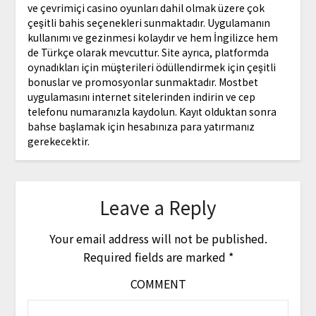
ve çevrimiçi casino oyunları dahil olmak üzere çok
çeşitli bahis seçenekleri sunmaktadır. Uygulamanın
kullanımı ve gezinmesi kolaydır ve hem İngilizce hem
de Türkçe olarak mevcuttur. Site ayrıca, platformda
oynadıkları için müşterileri ödüllendirmek için çeşitli
bonuslar ve promosyonlar sunmaktadır. Mostbet
uygulamasını internet sitelerinden indirin ve cep
telefonu numaranızla kaydolun. Kayıt olduktan sonra
bahse başlamak için hesabınıza para yatırmanız
gerekecektir.
Leave a Reply
Your email address will not be published.
Required fields are marked
*
COMMENT