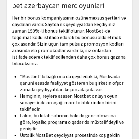
bet azerbaycan merc oyunlari
Hər bir bonus kompaniyasının özünəməxsus şərtləri və
qaydaları vardır. Saytda ilk qeydiyyatdan keçdiyiniz
zaman 150%-li bonus təklif olunur. MostBet-də
təqdimat kodu istifadə edərək bu bonusu əldə etmək
çox asandır. Sizin üçün tam pulsuz promosyon kodları
arasında elə promokodlar vardır ki, siz onlardan
istifadə edərək təklif ediləndən daha çox bonus qazana
biləcəksiniz.
“Mostbet”lə bağlı onu da qeyd edək ki, Moskvada
qanuni əsasda fəaliyyət göstərən bu şirkətin ofşor
zonada qeydiyyatdan keçən adaşı da var.
Həmçinin, rəylərə əsasən Mostbet onlayn oyun
sənayesində ən aşağı mərc tələblərindən birini
təklif edir.
Lakin, bu kitab satıcının hələ də gənc olmasına
görə, loyallıq proqramı o qədər də müxtəlif deyil və
genişdir.
Üstəlik MostBet qeydiyyat prosesində xoş gəldin