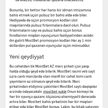
Bununla, bir bettor hər hansı bir idman intizamına
bahis etmək üçün pulsuz bir bahis əldə edə bilər.
Hədiyyədə də üçün promosyon kodları slot
maşınlarında pulsuz fırlanmalara daxil olun. Pulsuz
fırlanmaların sayı və pulsuz bahis üçün bonus
fondlarının miqdarı oyunçunun fəaliyyətindən asılıdır.
Ən gəlirli MostBet promosyon kodları Hər ay 1 min
dollardan pul qazanan oyunçular üçün mövcuddur.
Yeni qeydiyyat
Bu cəhətdən bk MostBet AZ mərc şirkəti çox yaxşı
halda olduğu qeyd edə bilərik. MostBet rəsmi veb sayt
üzrə canlı mərclərdə olan mənfi bir cəhət kimi canlı
yayımların az olmasını qeyd edə bilərik. Mərc
şirkətindən etdiyiniz çəkimləri MostBet saytı dəqiqələr
ərzində ödəyəcəkdir.
mostbet yukle
Onun köməyi ilə
hər bir oyunçu qazanc ölçüsünü əhəmiyyətli dərəcədə
artıra bilər. Mostbet bahis şirkətinin hər bir müştəri
etibar edə bilər MostBet bonus. Lakin, bu kitab satıcının