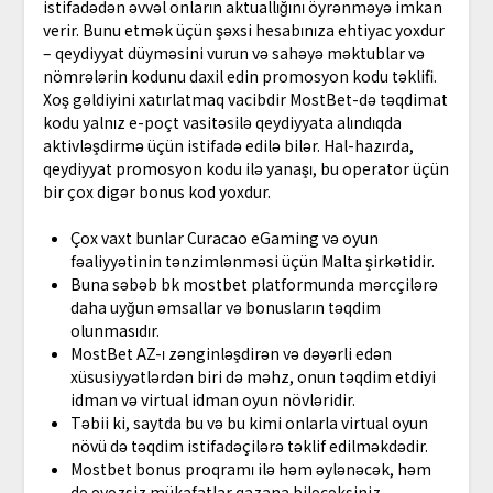
istifadədən əvvəl onların aktuallığını öyrənməyə imkan
verir. Bunu etmək üçün şəxsi hesabınıza ehtiyac yoxdur
– qeydiyyat düyməsini vurun və sahəyə məktublar və
nömrələrin kodunu daxil edin promosyon kodu təklifi.
Xoş gəldiyini xatırlatmaq vacibdir MostBet-də təqdimat
kodu yalnız e-poçt vasitəsilə qeydiyyata alındıqda
aktivləşdirmə üçün istifadə edilə bilər. Hal-hazırda,
qeydiyyat promosyon kodu ilə yanaşı, bu operator üçün
bir çox digər bonus kod yoxdur.
Çox vaxt bunlar Curacao eGaming və oyun
fəaliyyətinin tənzimlənməsi üçün Malta şirkətidir.
Buna səbəb bk mostbet platformunda mərcçilərə
daha uyğun əmsallar və bonusların təqdim
olunmasıdır.
MostBet AZ-ı zənginləşdirən və dəyərli edən
xüsusiyyətlərdən biri də məhz, onun təqdim etdiyi
idman və virtual idman oyun növləridir.
Təbii ki, saytda bu və bu kimi onlarla virtual oyun
növü də təqdim istifadəçilərə təklif edilməkdədir.
Mostbet bonus proqramı ilə həm əylənəcək, həm
də əvəzsiz mükafatlar qazana biləcəksiniz.