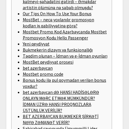
kəlmeyi-şəhadətini gətirdi – Əməkdar
artistin ölümünə nə səbəb olmuşdu?
Our Tips On How To Use Your Bonus
MostBet – necə yoxlanılır promosyon
kodları iş qabiliyyətinə görə?
Mostbet Promo Kod Azərbaycanda Mostbet
Promosyon Kodu Hello Passenger
Yeni qeydiyyat
Bukmekerin dizaynı və funksionallığı
Təqdim olunan – İdman və e-İdman oyunları
MostBet qeydiyyat prosesi
bet azerbaycan
Mostbet promo code
Bonus kodu ilə pul qoymadan verilən bonus
yoxdur?
bet azerbaycan dƏ HANSI HADİSƏLƏRƏ
ONLAYN MƏRC ETMƏK MÜMKÜNDÜR?
İDMAN ÜZRƏ HANSI PROQNOZLARA
ÜSTÜNLÜK VERİLİR?
BET AZERBAYCAN BUKMEKER ŞİRKƏTİ
NƏYƏ ZƏMANƏT VERİR?
Sabirabad rayonunda Ümummilli Lider