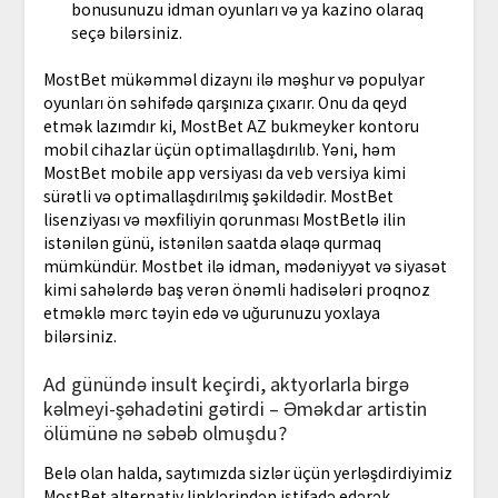
bonusunuzu idman oyunları və ya kazino olaraq
seçə bilərsiniz.
MostBet mükəmməl dizaynı ilə məşhur və populyar
oyunları ön səhifədə qarşınıza çıxarır. Onu da qeyd
etmək lazımdır ki, MostBet AZ bukmeyker kontoru
mobil cihazlar üçün optimallaşdırılıb. Yəni, həm
MostBet mobile app versiyası da veb versiya kimi
sürətli və optimallaşdırılmış şəkildədir. MostBet
lisenziyası və məxfiliyin qorunması MostBetlə ilin
istənilən günü, istənilən saatda əlaqə qurmaq
mümkündür. Mostbet ilə idman, mədəniyyət və siyasət
kimi sahələrdə baş verən önəmli hadisələri proqnoz
etməklə mərc təyin edə və uğurunuzu yoxlaya
bilərsiniz.
Ad günündə insult keçirdi, aktyorlarla birgə
kəlmeyi-şəhadətini gətirdi – Əməkdar artistin
ölümünə nə səbəb olmuşdu?
Belə olan halda, saytımızda sizlər üçün yerləşdirdiyimiz
MostBet alternativ linklərindən istifadə edərək