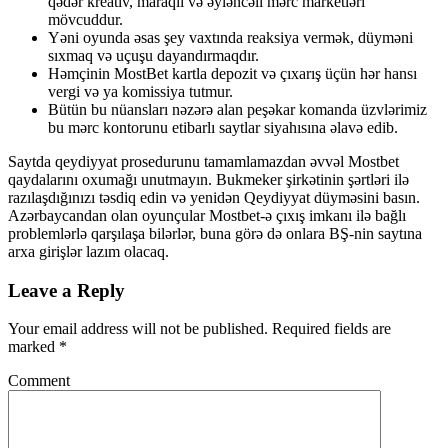
qədər kreativ, maraqlı və əyləncəli mərc marketləri
mövcuddur.
Yəni oyunda əsas şey vaxtında reaksiya vermək, düyməni
sıxmaq və uçuşu dayandırmaqdır.
Həmçinin MostBet kartla depozit və çıxarış üçün hər hansı
vergi və ya komissiya tutmur.
Bütün bu nüansları nəzərə alan peşəkar komanda üzvlərimiz
bu mərc kontorunu etibarlı saytlar siyahısına əlavə edib.
Saytda qeydiyyat prosedurunu tamamlamazdan əvvəl Mostbet
qaydalarını oxumağı unutmayın. Bukmeker şirkətinin şərtləri ilə
razılaşdığınızı təsdiq edin və yenidən Qeydiyyat düyməsini basın.
Azərbaycandan olan oyunçular Mostbet-ə çıxış imkanı ilə bağlı
problemlərlə qarşılaşa bilərlər, buna görə də onlara BŞ-nin saytına
arxa girişlər lazım olacaq.
Leave a Reply
Your email address will not be published.
Required fields are
marked
*
Comment