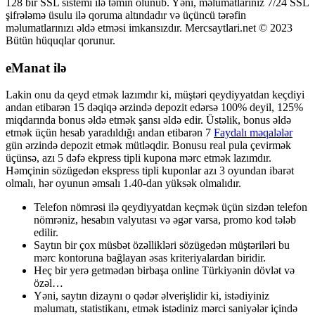
128 bir SSL sistemi ilə təmin olunub. Yəni, məlumatlarınız 7/24 SSL
şifrələmə üsulu ilə qoruma altındadır və üçüncü tərəfin
məlumatlarınızı əldə etməsi imkansızdır. Mercsaytlari.net © 2023
Bütün hüquqlar qorunur.
eManat ilə
Lakin onu da qeyd etmək lazımdır ki, müştəri qeydiyyatdan keçdiyi
andan etibarən 15 dəqiqə ərzində depozit edərsə 100% deyil, 125%
miqdarında bonus əldə etmək şansı əldə edir. Üstəlik, bonus əldə
etmək üçün hesab yaradıldığı andan etibarən 7
Faydalı məqalələr
gün ərzində depozit etmək mütləqdir. Bonusu real pula çevirmək
üçünsə, azı 5 dəfə ekpress tipli kupona mərc etmək lazımdır.
Həmçinin sözügedən ekspress tipli kuponlar azı 3 oyundan ibarət
olmalı, hər oyunun əmsalı 1.40-dan yüksək olmalıdır.
Telefon nömrəsi ilə qeydiyyatdan keçmək üçün sizdən telefon
nömrəniz, hesabın valyutası və əgər varsa, promo kod tələb
edilir.
Saytın bir çox müsbət özəllikləri sözügedən müştəriləri bu
mərc kontoruna bağlayan əsas kriteriyalardan biridir.
Heç bir yerə getmədən birbaşa online Türkiyənin dövlət və
özəl…
Yəni, saytın dizaynı o qədər əlverişlidir ki, istədiyiniz
məlumatı, statistikanı, etmək istədiniz mərci saniyələr içində