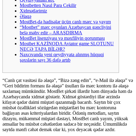
Mostbetten Nasıl Para Çekilir
Xidmətlərimiz
Əlaqə
MostBet-də hadisələr üçün canlı mərc və yayım
“Mostbet” mərc oyunları Azərbaycan gəncliyini
belə məhv edir – ARAŞDIRMA
MostBet lisenziyası və məxfiliyin qorunması
Mostbet KAZİNODA Aviator game SLOTUNU
NECƏ TAPA BİLƏR?
Naxçıvanda yeni qeydiyyata alınmış hüquqi
şəxslərin sayı 36 dəfə artıb
“Canlı çat vasitəsi ilə əlaqə”, “Bizə zəng edin”, “e-Mail ilə əlaqə” və
“Geri bildirim forması ilə əlaqə” üsulları ilə mərc kontoru ilə əlaqə
saxlamaq mümkündür. MostBet şirkəti illərdir həm dünyada həm də
Azərbaycanda xidmət göstərir. Xidmət göstərdiyi illər ərzində
kifayət qədər daimi müştəri qazanmağı bacarıb. Saytın bir çox
müsbət özəllikləri sözügedən müştəriləri bu mərc kontoruna
bağlayan əsas kriteriyalardan biridir. Ödəniş metodları, saytın
dizaynı, mükəmməl müştəri dəstəyi, MostBet canlı yayım, yüksək
əmsallar bu müsbət cəhətlərdən sadəcə bir neçəsidir. Ümumilikdə
saytda mənfi cəhət demək olar ki, yox deyəcək qədər azdır.