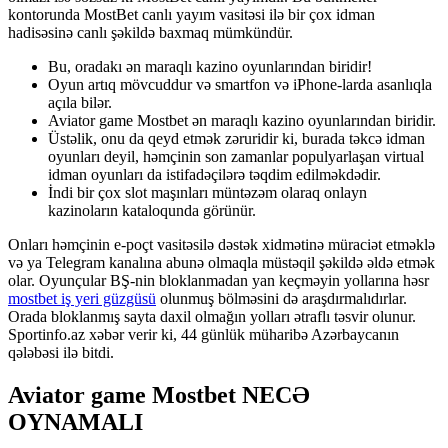
kontorunda MostBet canlı yayım vasitəsi ilə bir çox idman
hadisəsinə canlı şəkildə baxmaq mümkündür.
Bu, oradakı ən maraqlı kazino oyunlarından biridir!
Oyun artıq mövcuddur və smartfon və iPhone-larda asanlıqla
açıla bilər.
Aviator game Mostbet ən maraqlı kazino oyunlarından biridir.
Üstəlik, onu da qeyd etmək zəruridir ki, burada təkcə idman
oyunları deyil, həmçinin son zamanlar populyarlaşan virtual
idman oyunları da istifadəçilərə təqdim edilməkdədir.
İndi bir çox slot maşınları müntəzəm olaraq onlayn
kazinoların kataloqunda görünür.
Onları həmçinin e-poçt vasitəsilə dəstək xidmətinə müraciət etməklə
və ya Telegram kanalına abunə olmaqla müstəqil şəkildə əldə etmək
olar. Oyunçular BŞ-nin bloklanmadan yan keçməyin yollarına həsr
mostbet iş yeri güzgüsü
olunmuş bölməsini də araşdırmalıdırlar.
Orada bloklanmış sayta daxil olmağın yolları ətraflı təsvir olunur.
Sportinfo.az xəbər verir ki, 44 günlük müharibə Azərbaycanın
qələbəsi ilə bitdi.
Aviator game Mostbet NECƏ
OYNAMALI