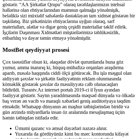
göstərir. “AA Şirkətlər Qrupu” olaraq tərəfdaşlarımızın istehsal
həllərinə olan ehtiyaclarından məmnun qalmağa yönəlmişik,
beləliklə sizi müxtəlif sahələrdə dəstəkləyən tam xidmət göstərən bir
təşkilatıq. Biz şirkətinizin ehtiyaclarına uyğun olaraq, sarf
materialları, alətlər və digər geniş çeşidli materiallar təklif edirik.
İşçilərin Daşınması Xidmətləri müştərilərimizə təhlükəsizlik,
etibarlılıq və dəyər təmin etməyə yönəlmişdir.
MostBet qeydiyyat prosesi
Çox təəssüflər olsun ki, əlaqədar dövlət qurumlarıda buna göz
yumur, amma inanırıq ki, hüquq-mühafizə orqanları araşdırma
aparıb, məsələ haqqında ciddi ölçü götürəcək. Bu işlə məşgul olan
aidiyyatı şəxslər və şirkətin fəaliyyətinin reklam olunmasında
köməklik göstərək şəxslər də məsuliyyətə cəlb olunacaqları
bildirildi. Turantv.Az internet portalı 2019-ci il İyun ayından
fəaliyyət göstərir. Saytın yaradılmasında məqsəd dünyada və ölkədə
baş verən ən vacib və maraqlı xəbərləri geniş auditoriyaya təqdim
etməkdir. Whatsapp dünyanın ən məşhur tətbiqlərindən biridir və
gün ərzində milyardlarla insan öz aralarında mesajlaşmaq üçün
həmin tətbiqdən istifadə edir.
Ümumi qazanc və əmsal dəyərləri nəzərə alınır.
Yuxarıda da gördüyünüz kimi bu mərc kontorunda kifayət