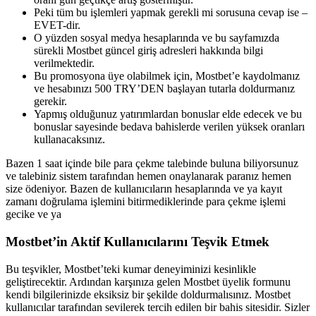
Peki tüm bu işlemleri yapmak gerekli mi sorusuna cevap ise –
EVET-dir.
O yüzden sosyal medya hesaplarında ve bu sayfamızda
sürekli Mostbet güncel giriş adresleri hakkında bilgi
verilmektedir.
Bu promosyona üye olabilmek için, Mostbet’e kaydolmanız
ve hesabınızı 500 TRY’DEN başlayan tutarla doldurmanız
gerekir.
Yapmış olduğunuz yatırımlardan bonuslar elde edecek ve bu
bonuslar sayesinde bedava bahislerde verilen yüksek oranları
kullanacaksınız.
Bazen 1 saat içinde bile para çekme talebinde buluna biliyorsunuz
ve talebiniz sistem tarafından hemen onaylanarak paranız hemen
size ödeniyor. Bazen de kullanıcıların hesaplarında ve ya kayıt
zamanı doğrulama işlemini bitirmediklerinde para çekme işlemi
gecike ve ya
Mostbet’in Aktif Kullanıcılarını Teşvik Etmek
Bu teşvikler, Mostbet’teki kumar deneyiminizi kesinlikle
geliştirecektir. Ardından karşınıza gelen Mostbet üyelik formunu
kendi bilgilerinizde eksiksiz bir şekilde doldurmalısınız. Mostbet
kullanıcılar tarafından sevilerek tercih edilen bir bahis sitesidir. Sizler