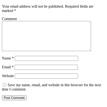
Your email address will not be published.
Required fields are
marked
*
Comment
Name
*
Email
*
Website
Save my name, email, and website in this browser for the next
time I comment.