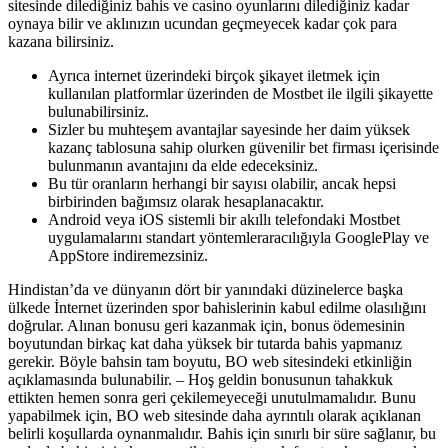
sitesinde dilediğiniz bahis ve casino oyunlarını dilediğiniz kadar
oynaya bilir ve aklınızın ucundan geçmeyecek kadar çok para
kazana bilirsiniz.
Ayrıca internet üzerindeki birçok şikayet iletmek için
kullanılan platformlar üzerinden de Mostbet ile ilgili şikayette
bulunabilirsiniz.
Sizler bu muhteşem avantajlar sayesinde her daim yüksek
kazanç tablosuna sahip olurken güvenilir bet firması içerisinde
bulunmanın avantajını da elde edeceksiniz.
Bu tür oranların herhangi bir sayısı olabilir, ancak hepsi
birbirinden bağımsız olarak hesaplanacaktır.
Android veya iOS sistemli bir akıllı telefondaki Mostbet
uygulamalarını standart yöntemleraracılığıyla GooglePlay ve
AppStore indiremezsiniz.
Hindistan’da ve dünyanın dört bir yanındaki düzinelerce başka
ülkede İnternet üzerinden spor bahislerinin kabul edilme olasılığını
doğrular. Alınan bonusu geri kazanmak için, bonus ödemesinin
boyutundan birkaç kat daha yüksek bir tutarda bahis yapmanız
gerekir. Böyle bahsin tam boyutu, BO web sitesindeki etkinliğin
açıklamasında bulunabilir. – Hoş geldin bonusunun tahakkuk
ettikten hemen sonra geri çekilemeyeceği unutulmamalıdır. Bunu
yapabilmek için, BO web sitesinde daha ayrıntılı olarak açıklanan
belirli koşullarda oynanmalıdır. Bahis için sınırlı bir süre sağlanır, bu