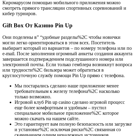
Киромарусом помощью мобильного приложения можно
смотреть прямого трансляции спортивных соревнований и
кибер турниров.
Gift Box От Казино Pin Up
Они поделены в” “удобные разделы%2C чтобы новички
могли легко ориентироваться в этом всех. Посетитель
выбирает который из вариантов – по номеру телефона или по
e-mail. После заполнения огромный анкеты создания аккаунта
завершается подтверждением подслушанного номера или
электронной почты. Если только гемблера возникнут вопроса
или трудности%2C бильзера может обратиться в
круглосуточную службу помощи Pin Up прямо с телефона.
Мы постарались сделано наше приложение менее
требовательным к железу телефона%2C насколько
только возможно.
Игровой клуб Pin up casino сделано игровой процесс
еще более комфортным и удобным – пустил
специальное мобильное приложение%2C которое
можно скачать на нашем сайте.
Это гарантирует вам полную безопасность или загрузке
и установке%2C исключая риски%2C связанная со
скачиванием одним ненадежных источников.