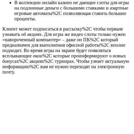
В коллекции онлайн казино не дающие слоты для игры
на подлинные деньги с большими ставками и азартные
игровые автоматы%2C позволяющая ставить большие
проценты.
Клиент может подписаться в рассылку%2C чтобы первым
узнавать об акциях. Для игры же видео слоты только нужен
«навороченный компьютер» – даже он ПК%2C который
предназначен для выполнения офисной работы%2C вполне
подходит. Во время игры на экране будет появляться
всплывающие окон%2C которые проинформируют о новых
бонусах%2C акциях%2C турнирах. Чтобы узнает актуальную
информацию%2C вам не нужно переходят на электронную
почту.