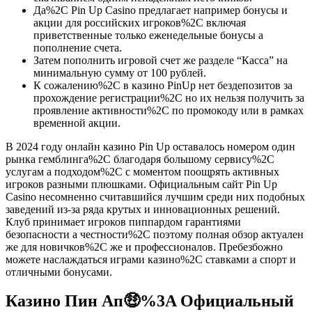
Да%2C Pin Up Casino предлагает например бонусы и
акции для российских игроков%2C включая
приветственные только еженедельные бонусы а
пополнение счета.
Затем пополнить игровой счет же разделе “Касса” на
минимальную сумму от 100 рублей.
К сожалению%2C в казино PinUp нет бездепозитов за
прохождение регистрации%2C но их нельзя получить за
проявление активности%2C по промокоду или в рамках
временной акции.
В 2024 году онлайн казино Pin Up оставалось номером один
рынка гемблинга%2C благодаря большому сервису%2C
услугам а подходом%2C с моментом поощрять активных
игроков разными плюшками. Официальным сайт Pin Up
Casino несомненно считавшийся лучшим среди них подобных
заведений из-за ряда крутых и инновационных решений.
Клуб принимает игроков пиппардом гарантиями
безопасности а честности%2C поэтому полная обзор актуален
же для новичков%2C же и профессионалов. Пребезбожно
можете наслаждаться играми казино%2C ставками а спорт и
отличными бонусами.
Казино Пин Ап🤑%3A Официальный