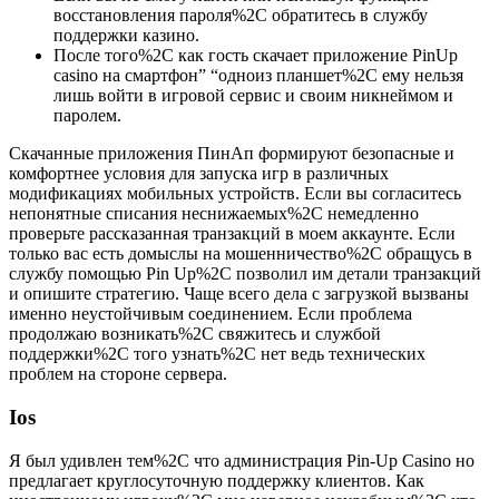
восстановления пароля%2C обратитесь в службу
поддержки казино.
После того%2C как гость скачает приложение PinUp
casino на смартфон” “одноиз планшет%2C ему нельзя
лишь войти в игровой сервис и своим никнеймом и
паролем.
Скачанные приложения ПинАп формируют безопасные и
комфортнее условия для запуска игр в различных
модификациях мобильных устройств. Если вы согласитесь
непонятные списания неснижаемых%2C немедленно
проверьте рассказанная транзакций в моем аккаунте. Если
только вас есть домыслы на мошенничество%2C обращусь в
службу помощью Pin Up%2C позволил им детали транзакций
и опишите стратегию. Чаще всего дела с загрузкой вызваны
именно неустойчивым соединением. Если проблема
продолжаю возникать%2C свяжитесь и службой
поддержки%2C того узнать%2C нет ведь технических
проблем на стороне сервера.
Ios
Я был удивлен тем%2C что администрация Pin-Up Casino но
предлагает круглосуточную поддержку клиентов. Как