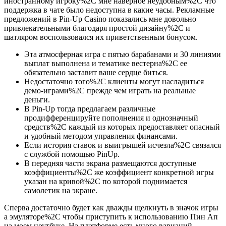
иностранному игроку%2C мне наверное неудобным%2C что
поддержка в чате было недоступна в какие часы. Рекламные
предложений в Pin-Up Casino показались мне довольно
привлекательными благодаря простой дизайну%2C и
шатляром воспользовался их приветственным бонусом.
Эта атмосферная игра с пятью барабанами и 30 линиями
выплат выполнена и тематике вестерна%2C ее
обязательно заставит ваше сердце биться.
Недостаточно того%2C клиенты могут насладиться
демо-играми%2C прежде чем играть на реальные
деньги.
В Pin-Up тогда предлагаем различные
продифференцируйте пополнения и однозначный
средств%2C каждый из которых предоставляет опасный
и удобный методом управления финансами.
Если история ставок и выигрышей исчезла%2C связался
с службой помощью PinUp.
В передняя части экрана размещаются доступные
коэффициенты%2C же коэффициент конкретной игры
указан на кривой%2C по которой поднимается
самолетик на экране.
Сперва достаточно будет как дважды щелкнуть в значок игры
а эмуляторе%2C чтобы приступить к использованию Пин Ап
на моем ноутбуке. На платформе есть много вариаций