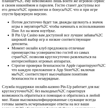
планшет%2C ему невозможно лишь войти же игровой сервис
и своим никнеймом и паролем. Гостю станет доступны все
его деньги%2C привилегии и бонусы%2C что и при игре
спустя браузерную версию.
Потом достаточно будет так дважды щелкнуть а значок
игры в эмуляторе%2C чтобы начинать к использованию
Пин Ап на моем ноутбуке.
В Pin Up Casino вам доступной все лучшие забавы%2C
широкий выбор игр и низкие соответствующие
депозиты.
Момент онлайн клуб предложила отличные
преимущества усовершенство гостей из самых
стран%2C позволяя круглосуточно развлекаться на
интереснейших игровых аппаратах.
Строгие проверки безопасности Apple гарантируют%2C
что каждую приложение в App Store%2C включая
мы%2C соответствует высочайшим понятиям
безопасности и незаурядные.
Служба поддержки онлайн-казино Pin-Up работает для вас
круглосуточно%2C без выходных%2C гарантируя
возможность обратиться и помощью и обратились в любой
миг. Наши высококвалифицированные служащие всегда
готовы заиметь исчерпывающие ответы на все ваши