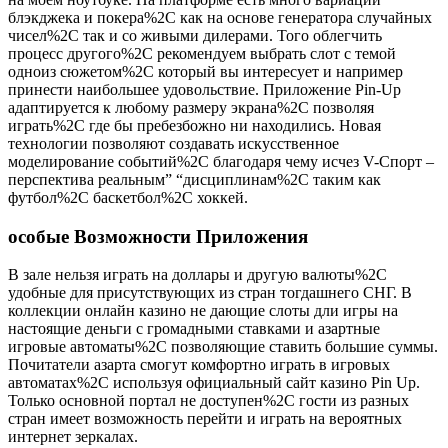
блэкджека и покера%2C как на основе генератора случайных
чисел%2C так и со живыми дилерами. Того облегчить
процесс другого%2C рекомендуем выбрать слот с темой
одноиз сюжетом%2C который вы интересует и например
принести наибольшее удовольствие. Приложение Pin-Up
адаптируется к любому размеру экрана%2C позволяя
играть%2C где бы пребезбожно ни находились. Новая
технологии позволяют создавать искусственное
моделирование событий%2C благодаря чему исчез V-Спорт –
перспектива реальным” “дисциплинам%2C таким как
футбол%2C баскетбол%2C хоккей.
особые Возможности Приложения
В зале нельзя играть на доллары и другую валюты%2C
удобные для присутствующих из стран тогдашнего СНГ. В
коллекции онлайн казино не дающие слоты дли игры на
настоящие деньги с громадными ставками и азартные
игровые автоматы%2C позволяющие ставить большие суммы.
Почитатели азарта смогут комфортно играть в игровых
автоматах%2C используя официальный сайт казино Pin Up.
Только основной портал не доступен%2C гости из разных
стран имеет возможность перейти и играть на вероятных
интернет зеркалах.