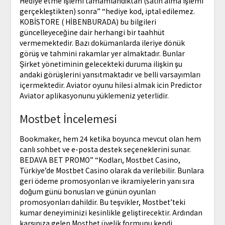
Hediye etme işlemi tamamlandıktan (satın alma işlemi
gerçekleştikten) sonra” “hediye kod, iptal edilemez.
KOBİSTORE ( HİBENBURADA) bu bilgileri
güncelleyeceğine dair herhangi bir taahhüt
vermemektedir. Bazı dokümanlarda ileriye dönük
görüş ve tahmini rakamlar yer almaktadır. Bunlar
Şirket yönetiminin gelecekteki duruma ilişkin şu
andaki görüşlerini yansıtmaktadır ve belli varsayımları
içermektedir. Aviator oyunu hilesi almak icin Predictor
Aviator aplikasyonunu yüklemeniz yeterlidir.
Mostbet İncelemesi
Bookmaker, hem 24 ketika boyunca mevcut olan hem
canlı sohbet ve e-posta destek seçeneklerini sunar.
BEDAVA BET PROMO” “Kodları, Mostbet Casino,
Türkiye’de Mostbet Casino olarak da verilebilir. Bunlara
geri ödeme promosyonları ve ikramiyelerin yanı sıra
doğum günü bonusları ve günün oyunları
promosyonları dahildir. Bu teşvikler, Mostbet’teki
kumar deneyiminizi kesinlikle geliştirecektir. Ardından
karşınıza gelen Mostbet üyelik formunu kendi