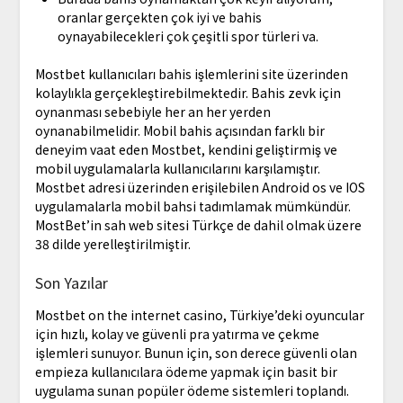
oranlar gerçekten çok iyi ve bahis
oynayabilecekleri çok çeşitli spor türleri va.
Mostbet kullanıcıları bahis işlemlerini site üzerinden
kolaylıkla gerçekleştirebilmektedir. Bahis zevk için
oynanması sebebiyle her an her yerden
oynanabilmelidir. Mobil bahis açısından farklı bir
deneyim vaat eden Mostbet, kendini geliştirmiş ve
mobil uygulamalarla kullanıcılarını karşılamıştır.
Mostbet adresi üzerinden erişilebilen Android os ve IOS
uygulamalarla mobil bahsi tadımlamak mümkündür.
MostBet’in sah web sitesi Türkçe de dahil olmak üzere
38 dilde yerelleştirilmiştir.
Son Yazılar
Mostbet on the internet casino, Türkiye’deki oyuncular
için hızlı, kolay ve güvenli pra yatırma ve çekme
işlemleri sunuyor. Bunun için, son derece güvenli olan
empieza kullanıcılara ödeme yapmak için basit bir
uygulama sunan popüler ödeme sistemleri toplandı.