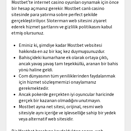
Mostbet’te internet casino oyunları oynamak için önce
bir hesap açmanız gerekir. Mostbet canlı casino
sitesinde para yatırma sobre perfect şekilde
gerçekleştiriliyor. Sloterman web sitesini ziyaret
ederek hizmet şartlarını ve gizlilik politikasını kabul
etmiş olursunuz.
Eminiz ki, şimdiye kadar Mostbet vebsitesi
hakkında en az bir kaç kez duymuşsunuzdur.
Bahisçideki kumarhane ek olarak ortaya çıktı,
ancak yavaş yavaş tam teşekküllü, aranan bir bahis
yönü haline geldi.
Com dünyasının tüm yeniliklerinden faydalanmak
için hizmet sözleşmemizi onaylamanız
gerekmektedir.
Ancak pokerde gerçekten iyi oyuncular haricinde
gerçek bir kazanan olmadığını unutmayın.
Mostbet ayna net sitesi, orijinal, resmi web
sitesiyle aynı içeriğe ve işlevselliğe sahip bir yedek
veya alternatif web sitesidir.