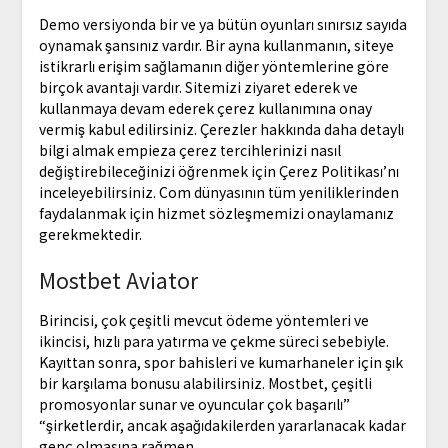
Demo versiyonda bir ve ya bütün oyunları sınırsız sayıda
oynamak şansınız vardır. Bir ayna kullanmanın, siteye
istikrarlı erişim sağlamanın diğer yöntemlerine göre
birçok avantajı vardır. Sitemizi ziyaret ederek ve
kullanmaya devam ederek çerez kullanımına onay
vermiş kabul edilirsiniz. Çerezler hakkında daha detaylı
bilgi almak empieza çerez tercihlerinizi nasıl
değiştirebileceğinizi öğrenmek için Çerez Politikası’nı
inceleyebilirsiniz. Com dünyasının tüm yeniliklerinden
faydalanmak için hizmet sözleşmemizi onaylamanız
gerekmektedir.
Mostbet Aviator
Birincisi, çok çeşitli mevcut ödeme yöntemleri ve
ikincisi, hızlı para yatırma ve çekme süreci sebebiyle.
Kayıttan sonra, spor bahisleri ve kumarhaneler için şık
bir karşılama bonusu alabilirsiniz. Mostbet, çeşitli
promosyonlar sunar ve oyuncular çok başarılı”
“şirketlerdir, ancak aşağıdakilerden yararlanacak kadar
genç olmasına rağmen.