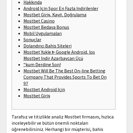
Hakkında
Android Için Spor En Fazla Indirilenler
Mostbet Giriş, Kayıt, Doğrulama
Mostbet Casino
Mostbet Bedava Bonus
Mobil Uygulamaları
Sonuçlar
Dolandırıcı Bahis Siteleri
Mostbet Yukle ᐈ Google Android, Ios
Mostbet Indir Azərbaycan Üçü
“kum Derdine Son!
Mostbet Will Be The Best On-line Betting
Company That Provides Sports To Bet On
97
Mostbet Android Için
Mostbet Giriş
Tarafsız ve titizlikle analiz Mostbet fırmasını, hızlıca
inceleyebilir ve bütün önemli noktaları
öğrenebilirsiniz. Herhangi bir müşterisi, bahis