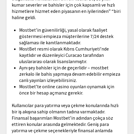
kumar severler ve bahisler için çok kapsamlı ve hızlı
hizmetlere hizmet eden piyasanın en iyilerinden” “biri
haline geldi.
Mostbet’in güvenilirliği, yasal olarak faaliyet
göstermesi empieza müşterilerine 7/24 destek
sağlaması ile kanıtlanmaktadır.
MostBet resmi olarak Kıbrıs Cumhuriyeti’nde
kayıtlıdır ve düzenleyici Curacao tarafından
uluslararası olarak lisanslanmıştır.
Aynı şey bahisler için de geçerlidir – mostbet
zerkalo ile bahis yapmaya devam edebilir empieza
canlı yayınları izleyebilirsiniz.
Mostbet’te online casino oyunları oynamak için
önce bir hesap açmanız gerekir.
Kullanıcılar para yatırma veya çekme konularında hızlı
bir iş akışına sahip olmanın tadına varmaktadır.
Finansal başarımları Mostbet’in adından çokça söz
ettiren konular arasında gelmektedir. Geniş para
yatırma ve çekme seçenekleriyle finansal anlamda