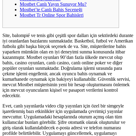
Mostbet Canlı Yayın Sunuyor Mu?
Mostbet’te Canlı Bahis Seçeneği
Mostbet Tr Online Spor Bahisleri
Site, balompié ve tenis gibi çeşitli spor dalları için sektördeki durante
iyi oranlardan bazılarını sunmaktadır. Basketbol, ​​futbol ve Amerikan
futbolu gibi başka birçok seçenek de va. Site, müşterilerine bahis
yaparken mümkün olan en iyi deneyimi sunma konusunda itibar
kazanmıştır. Mostbet oyunları 90’dan fazla ülkede mevcut olup
bahis, casino oyunları, canlı casino, canlı online poker ve diğer
popüler oyunları sunmaktadır. Doğrulama işlemi sırasında para
çekme işlemi engellenir, ancak oyuncu bahis oynamak ve
kumarhanede oynamak için bakiyeyi kullanabilir. Güvenlik servisi,
mevcut Mostbet müşterisinin yeni bir hesap oluşturmasını önlemek
için mevcut oyuncuların kişisel ve pasaport verilerini kontrol
edecektir.
Evet, canlı yayınlarda video clip yayınları için özel bir simgeyle
işaretlenmiş bazı etkinlikler için uygulamada çevrimiçi yayınlar
mevcuttur. Uygulamadaki hesaplarında oturum açmış olan tüm
kullanıcılar bunları görebilir. Şifre otomatik olarak oluşturulur ve
giriş olarak kullanılabilecek e-posta adresi ve telefon numarası
profilde belirtilebilir. Uygulamayı güncellemek, uygulamayı