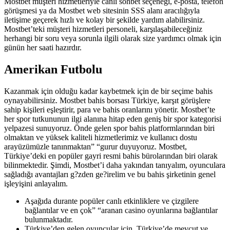
Mostbet müşteri hizmetleriyle canlı sohbet seçeneği, e-posta, telefon
görüşmesi ya da Mostbet web sitesinin SSS alanı aracılığıyla
iletişime geçerek hızlı ve kolay bir şekilde yardım alabilirsiniz.
Mostbet’teki müşteri hizmetleri personeli, karşılaşabileceğiniz
herhangi bir soru veya sorunla ilgili olarak size yardımcı olmak için
günün her saati hazırdır.
Amerikan Futbolu
Kazanmak için olduğu kadar kaybetmek için de bir seçime bahis
oynayabilirsiniz. Mostbet bahis borsası Türkiye, karşıt görüşlere
sahip kişileri eşleştirir, para ve bahis oranlarını yönetir. Mostbet’te
her spor tutkununun ilgi alanına hitap eden geniş bir spor kategorisi
yelpazesi sunuyoruz. Önde gelen spor bahis platformlarından biri
olmaktan ve yüksek kaliteli hizmetlerimiz ve kullanıcı dostu
arayüzümüzle tanınmaktan” “gurur duyuyoruz. Mostbet,
Türkiye’deki en popüler gayri resmi bahis bürolarından biri olarak
bilinmektedir. Şimdi, Mostbet’i daha yakından tanıyalım, oyunculara
sağladığı avantajları g?zden ge?irelim ve bu bahis şirketinin genel
işleyişini anlayalım.
Aşağıda durante popüler canlı etkinliklere ve çizgilere
bağlantılar ve en çok” “aranan casino oyunlarına bağlantılar
bulunmaktadır.
Türkiye’den gelen oyuncular için, Türkiye’de mevcut ve