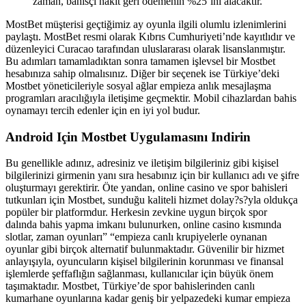
zaman, bahisçi nakit geri ödemenin %25’ini alacaktır.
MostBet müşterisi geçtiğimiz ay oyunla ilgili olumlu izlenimlerini
paylaştı. MostBet resmi olarak Kıbrıs Cumhuriyeti’nde kayıtlıdır ve
düzenleyici Curacao tarafından uluslararası olarak lisanslanmıştır.
Bu adımları tamamladıktan sonra tamamen işlevsel bir Mostbet
hesabınıza sahip olmalısınız. Diğer bir seçenek ise Türkiye’deki
Mostbet yöneticileriyle sosyal ağlar empieza anlık mesajlaşma
programları aracılığıyla iletişime geçmektir. Mobil cihazlardan bahis
oynamayı tercih edenler için en iyi yol budur.
Android Için Mostbet Uygulamasını Indirin
Bu genellikle adınız, adresiniz ve iletişim bilgileriniz gibi kişisel
bilgilerinizi girmenin yanı sıra hesabınız için bir kullanıcı adı ve şifre
oluşturmayı gerektirir. Öte yandan, online casino ve spor bahisleri
tutkunları için Mostbet, sunduğu kaliteli hizmet dolay?s?yla oldukça
popüler bir platformdur. Herkesin zevkine uygun birçok spor
dalında bahis yapma imkanı bulunurken, online casino kısmında
slotlar, zaman oyunları” “empieza canlı krupiyelerle oynanan
oyunlar gibi birçok alternatif bulunmaktadır. Güvenilir bir hizmet
anlayışıyla, oyuncuların kişisel bilgilerinin korunması ve finansal
işlemlerde şeffaflığın sağlanması, kullanıcılar için büyük önem
taşımaktadır. Mostbet, Türkiye’de spor bahislerinden canlı
kumarhane oyunlarına kadar geniş bir yelpazedeki kumar empieza