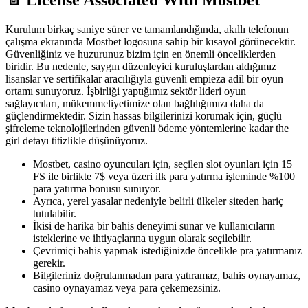
Kurulum birkaç saniye sürer ve tamamlandığında, akıllı telefonun
çalışma ekranında Mostbet logosuna sahip bir kısayol görünecektir.
Güvenliğiniz ve huzurunuz bizim için en önemli önceliklerden
biridir. Bu nedenle, saygın düzenleyici kuruluşlardan aldığımız
lisanslar ve sertifikalar aracılığıyla güvenli empieza adil bir oyun
ortamı sunuyoruz. İşbirliği yaptığımız sektör lideri oyun
sağlayıcıları, mükemmeliyetimize olan bağlılığımızı daha da
güçlendirmektedir. Sizin hassas bilgilerinizi korumak için, güçlü
şifreleme teknolojilerinden güvenli ödeme yöntemlerine kadar the
girl detayı titizlikle düşünüyoruz.
Mostbet, casino oyuncuları için, seçilen slot oyunları için 15
FS ile birlikte 7$ veya üzeri ilk para yatırma işleminde %100
para yatırma bonusu sunuyor.
Ayrıca, yerel yasalar nedeniyle belirli ülkeler siteden hariç
tutulabilir.
İkisi de harika bir bahis deneyimi sunar ve kullanıcıların
isteklerine ve ihtiyaçlarına uygun olarak seçilebilir.
Çevrimiçi bahis yapmak istediğinizde öncelikle pra yatırmanız
gerekir.
Bilgileriniz doğrulanmadan para yatıramaz, bahis oynayamaz,
casino oynayamaz veya para çekemezsiniz.