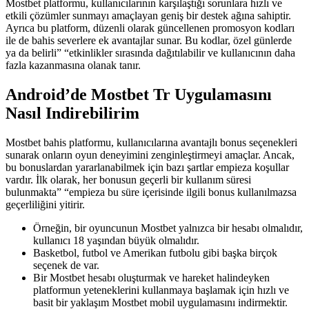
Mostbet platformu, kullanıcılarının karşılaştığı sorunlara hızlı ve
etkili çözümler sunmayı amaçlayan geniş bir destek ağına sahiptir.
Ayrıca bu platform, düzenli olarak güncellenen promosyon kodları
ile de bahis severlere ek avantajlar sunar. Bu kodlar, özel günlerde
ya da belirli” “etkinlikler sırasında dağıtılabilir ve kullanıcının daha
fazla kazanmasına olanak tanır.
Android’de Mostbet Tr Uygulamasını
Nasıl Indirebilirim
Mostbet bahis platformu, kullanıcılarına avantajlı bonus seçenekleri
sunarak onların oyun deneyimini zenginleştirmeyi amaçlar. Ancak,
bu bonuslardan yararlanabilmek için bazı şartlar empieza koşullar
vardır. İlk olarak, her bonusun geçerli bir kullanım süresi
bulunmakta” “empieza bu süre içerisinde ilgili bonus kullanılmazsa
geçerliliğini yitirir.
Örneğin, bir oyuncunun Mostbet yalnızca bir hesabı olmalıdır,
kullanıcı 18 yaşından büyük olmalıdır.
Basketbol, futbol ve Amerikan futbolu gibi başka birçok
seçenek de var.
Bir Mostbet hesabı oluşturmak ve hareket halindeyken
platformun yeteneklerini kullanmaya başlamak için hızlı ve
basit bir yaklaşım Mostbet mobil uygulamasını indirmektir.