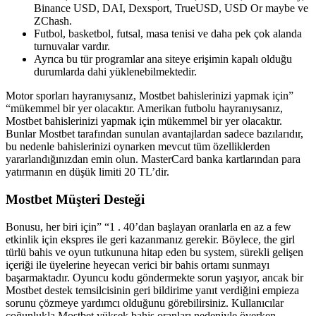
Binance USD, DAI, Dexsport, TrueUSD, USD Or maybe ve
ZChash.
Futbol, ​​basketbol, ​​futsal, masa tenisi ve daha pek çok alanda
turnuvalar vardır.
Ayrıca bu tür programlar ana siteye erişimin kapalı olduğu
durumlarda dahi yüklenebilmektedir.
Motor sporları hayranıysanız, Mostbet bahislerinizi yapmak için”
“mükemmel bir yer olacaktır. Amerikan futbolu hayranıysanız,
Mostbet bahislerinizi yapmak için mükemmel bir yer olacaktır.
Bunlar Mostbet tarafından sunulan avantajlardan sadece bazılarıdır,
bu nedenle bahislerinizi oynarken mevcut tüm özelliklerden
yararlandığınızdan emin olun. MasterCard banka kartlarından para
yatırmanın en düşük limiti 20 TL’dir.
Mostbet Müşteri Desteği
Bonusu, her biri için” “1 . 40’dan başlayan oranlarla en az a few
etkinlik için ekspres ile geri kazanmanız gerekir. Böylece, the girl
türlü bahis ve oyun tutkununa hitap eden bu system, sürekli gelişen
içeriği ile üyelerine heyecan verici bir bahis ortamı sunmayı
başarmaktadır. Oyuncu kodu göndermekte sorun yaşıyor, ancak bir
Mostbet destek temsilcisinin geri bildirime yanıt verdiğini empieza
sorunu çözmeye yardımcı olduğunu görebilirsiniz. Kullanıcılar
çoğunlukla Mostbet yüksek bahis oranları nedeniyle överken,