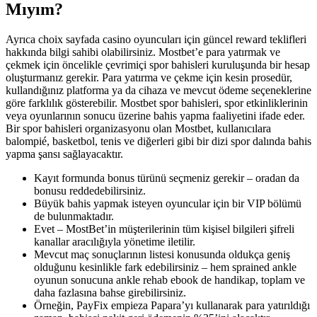
Mıyım?
Ayrıca choix sayfada casino oyuncuları için güncel reward teklifleri
hakkında bilgi sahibi olabilirsiniz. Mostbet’e para yatırmak ve
çekmek için öncelikle çevrimiçi spor bahisleri kuruluşunda bir hesap
oluşturmanız gerekir. Para yatırma ve çekme için kesin prosedür,
kullandığınız platforma ya da cihaza ve mevcut ödeme seçeneklerine
göre farklılık gösterebilir. Mostbet spor bahisleri, spor etkinliklerinin
veya oyunlarının sonucu üzerine bahis yapma faaliyetini ifade eder.
Bir spor bahisleri organizasyonu olan Mostbet, kullanıcılara
balompié, basketbol, tenis ve diğerleri gibi bir dizi spor dalında bahis
yapma şansı sağlayacaktır.
Kayıt formunda bonus türünü seçmeniz gerekir – oradan da
bonusu reddedebilirsiniz.
Büyük bahis yapmak isteyen oyuncular için bir VIP bölümü
de bulunmaktadır.
Evet – MostBet’in müşterilerinin tüm kişisel bilgileri şifreli
kanallar aracılığıyla yönetime iletilir.
Mevcut maç sonuçlarının listesi konusunda oldukça geniş
olduğunu kesinlikle fark edebilirsiniz – hem sprained ankle
oyunun sonucuna ankle rehab ebook de handikap, toplam ve
daha fazlasına bahse girebilirsiniz.
Örneğin, PayFix empieza Papara’yı kullanarak para yatırıldığı